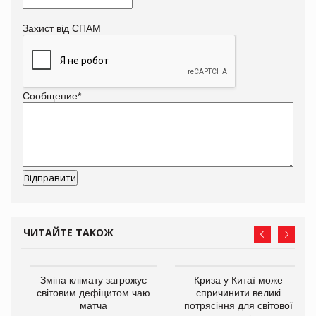
Захист від СПАМ
Сообщение
*
ЧИТАЙТЕ ТАКОЖ
Зміна клімату загрожує
Криза у Китаї може
ne
світовим дефіцитом чаю
спричинити великі
матча
потрясіння для світової