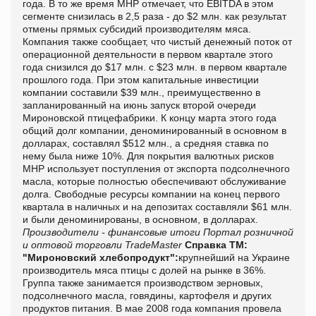
года. В то же время MHP отмечает, что EBITDA в этом
сегменте снизилась в 2,5 раза - до $2 млн. как результат
отмены прямых субсидий производителям мяса.
Компания также сообщает, что чистый денежный поток от
операционной деятельности в первом квартале этого
года снизился до $17 млн. с $23 млн. в первом квартале
прошлого года. При этом капитальные инвестиции
компании составили $39 млн., преимущественно в
запланированный на июнь запуск второй очереди
Мироновской птицефабрики. К концу марта этого года
общий долг компании, деноминированный в основном в
долларах, составлял $512 млн., а средняя ставка по
нему была ниже 10%. Для покрытия валютных рисков
MHP использует поступления от экспорта подсолнечного
масла, которые полностью обеспечивают обслуживание
долга. Свободные ресурсы компании на конец первого
квартала в наличных и на депозитах составляли $61 млн.
и были деноминированы, в основном, в долларах.
Производители - финансовые итоги
Портал розничной
и оптовой торговли TradeMaster
Справка ТМ:
"Мироновский хлебопродукт":
крупнейший на Украине
производитель мяса птицы с долей на рынке в 36%.
Группа также занимается производством зерновых,
подсолнечного масла, говядины, картофеля и других
продуктов питания. В мае 2008 года компания провела