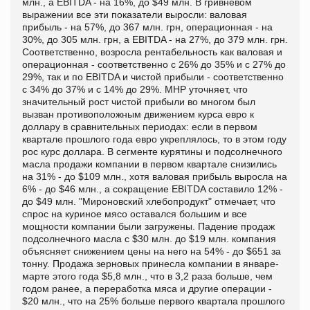
млн., а EBITDA - на 16%, до $49 млн. В гривневом
выражении все эти показатели выросли: валовая
прибыль - на 57%, до 367 млн. грн, операционная - на
30%, до 305 млн. грн, а EBITDA - на 27%, до 379 млн. грн.
Соответственно, возросла рентабельность как валовая и
операционная - соответственно с 26% до 35% и с 27% до
29%, так и по EBITDA и чистой прибыли - соответственно
с 34% до 37% и с 14% до 29%. MHP уточняет, что
значительный рост чистой прибыли во многом был
вызван противоположным движением курса евро к
доллару в сравнительных периодах: если в первом
квартале прошлого года евро укреплялось, то в этом году
рос курс доллара. В сегменте курятины и подсолнечного
масла продажи компании в первом квартале снизились
на 31% - до $109 млн., хотя валовая прибыль выросла на
6% - до $46 млн., а сокращение EBITDA составило 12% -
до $49 млн. "Мироновский хлебопродукт" отмечает, что
спрос на куриное мясо оставался большим и все
мощности компании были загружены. Падение продаж
подсолнечного масла с $30 млн. до $19 млн. компания
объясняет снижением цены на него на 54% - до $651 за
тонну. Продажа зерновых принесла компании в январе-
марте этого года $5,8 млн., что в 3,2 раза больше, чем
годом ранее, а переработка мяса и другие операции -
$20 млн., что на 25% больше первого квартала прошлого