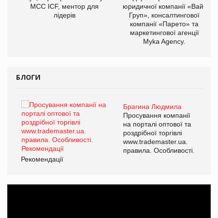
МСС ICF, ментор для
юридичної компанії «Вайз
лідерів
Груп», консалтингової
компанії «Парето» та
маркетингової агенції
Myka Agency.
БЛОГИ
Брагина Людмила
ї
Просування компанії
а
на порталі оптової та
роздрібної торгівлі
www.trademaster.ua.
і.
правила. Особливості.
Рекомендації
Ре