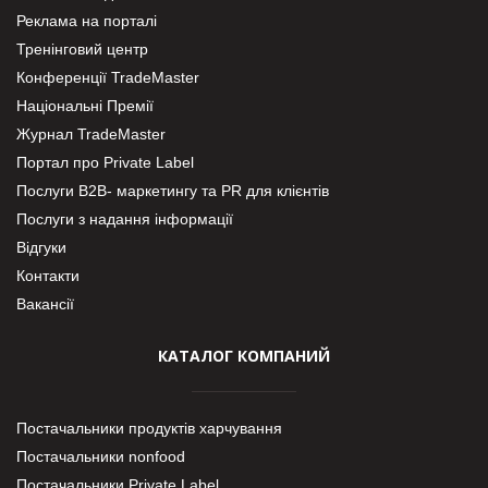
Реклама на порталі
Тренінговий центр
Конференції TradeMaster
Національні Премії
Журнал TradeMaster
Портал про Private Label
Послуги В2В- маркетингу та PR для клієнтів
Послуги з надання інформації
Відгуки
Контакти
Вакансії
КАТАЛОГ КОМПАНИЙ
Постачальники продуктів харчування
Постачальники nonfood
Постачальники Private Label