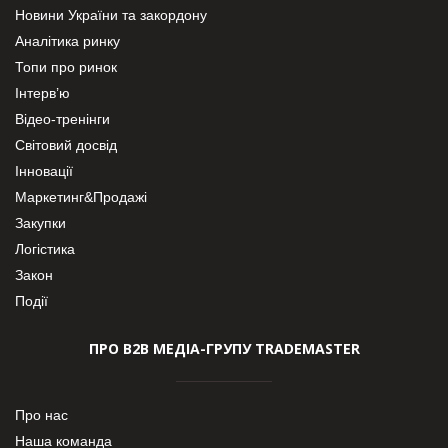
Новини України та закордону
Аналітика ринку
Топи про ринок
Інтерв’ю
Відео-тренінги
Світовий досвід
Інновації
Маркетинг&Продажі
Закупки
Логістика
Закон
Події
ПРО В2В МЕДІА-ГРУПУ TRADEMASTER
Про нас
Наша команда