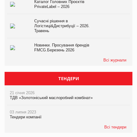
Каталог Головних Проєктів
PrivateLabel – 2026
Сучасні рішення в
Логістиці&Дистрибуції – 2026.
Травень
Новинки. Просування брендів
FMCG.Березень 2026
Всі журнали
ТЕНДЕРИ
21 січня 2026
ТДВ «Золотоніський маслоробний комбінат»
03 липня 2023
Тендери компанії
Всі тендери