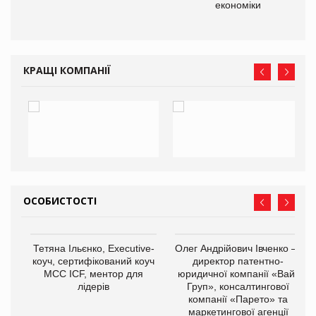
економіки
КРАЩІ КОМПАНІЇ
ОСОБИСТОСТІ
,
Тетяна Ільєнко, Executive-
Олег Андрійович Івченко —
ОВ
коуч, сертифікований коуч
директор патентно-
МСС ICF, ментор для
юридичної компанії «Вайз
лідерів
Груп», консалтингової
компанії «Парето» та
маркетингової агенції