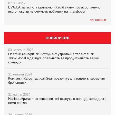
07.08.2026
EVA.UA запустила кампанію «Хто б знав» про асортимент,
05.08.2026
якого покупці не очікують побачити на платформі
Мережа супермаркетів VARUS купує мережу магазинів
формату convenience store КОЛО: об’єднана компанія
налічуватиме 374 магазини
всі новини
НОВИНИ B2B
03 березня 2026
Освітній бенефіт як інструмент утримання талантів: як
ThinkGlobal підвищує лояльність та продуктивність вашої
команди
31 жовтня 2024
Компанія Rarog Tactical Gear презентувала надлегкі керамічні
бронеплити
31 липня 2024
Напівфабрикати та консерви, які стануть в пригоді, коли довго
нема світла
24 червня 2024