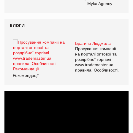
Myka Agency.
БЛОГИ
Брагина Людмила
ї
Просування компанії
а
на порталі оптової та
роздрібної торгівлі
www.trademaster.ua.
і.
правила. Особливості.
Рекомендації
Ре