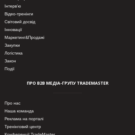
Інтерв’ю
Відео-тренінги
Світовий досвід
Інновації
Маркетинг&Продажі
Закупки
Логістика
Закон
Події
ПРО В2В МЕДІА-ГРУПУ TRADEMASTER
Про нас
Наша команда
Реклама на порталі
Тренінговий центр
Конференції TradeMaster