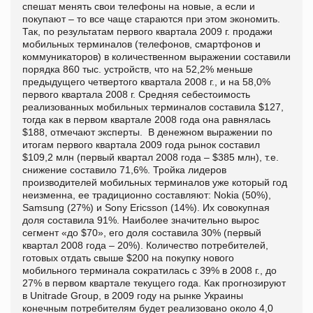
спешат менять свои телефоны на новые, а если и
покупают – то все чаще стараются при этом экономить.
Так, по результатам первого квартала 2009 г. продажи
мобильных терминалов (телефонов, смартфонов и
коммуникаторов) в количественном выражении составили
порядка 860 тыс. устройств, что на 52,2% меньше
предыдущего четвертого квартала 2008 г., и на 58,0%
первого квартала 2008 г. Средняя себестоимость
реализованных мобильных терминалов составила $127,
тогда как в первом квартале 2008 года она равнялась
$188, отмечают эксперты. В денежном выражении по
итогам первого квартала 2009 года рынок составил
$109,2 млн (первый квартал 2008 года – $385 млн), т.е.
снижение составило 71,6%. Тройка лидеров
производителей мобильных терминалов уже который год
неизменна, ее традиционно составляют: Nokia (50%),
Samsung (27%) и Sony Ericsson (14%). Их совокупная
доля составила 91%. Наиболее значительно вырос
сегмент «до $70», его доля составила 30% (первый
квартал 2008 года – 20%). Количество потребителей,
готовых отдать свыше $200 на покупку нового
мобильного терминала сократилась с 39% в 2008 г., до
27% в первом квартале текущего года. Как прогнозируют
в Unitrade Group, в 2009 году на рынке Украины
конечным потребителям будет реализовано около 4,0