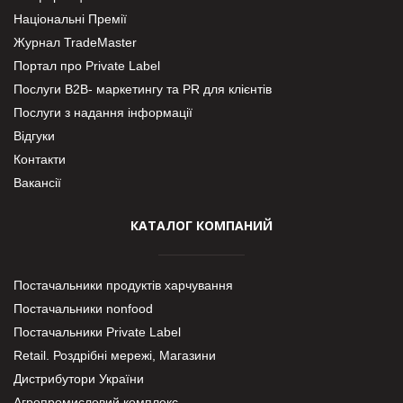
Національні Премії
Журнал TradeMaster
Портал про Private Label
Послуги В2В- маркетингу та PR для клієнтів
Послуги з надання інформації
Відгуки
Контакти
Вакансії
КАТАЛОГ КОМПАНИЙ
Постачальники продуктів харчування
Постачальники nonfood
Постачальники Private Label
Retail. Роздрібні мережі, Магазини
Дистрибутори України
Агропромисловий комплекс