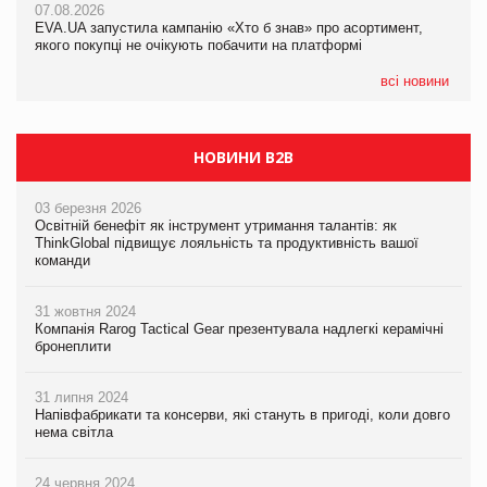
07.08.2026
EVA.UA запустила кампанію «Хто б знав» про асортимент,
05.08.2026
якого покупці не очікують побачити на платформі
Мережа супермаркетів VARUS купує мережу магазинів
формату convenience store КОЛО: об’єднана компанія
налічуватиме 374 магазини
всі новини
НОВИНИ B2B
03 березня 2026
Освітній бенефіт як інструмент утримання талантів: як
ThinkGlobal підвищує лояльність та продуктивність вашої
команди
31 жовтня 2024
Компанія Rarog Tactical Gear презентувала надлегкі керамічні
бронеплити
31 липня 2024
Напівфабрикати та консерви, які стануть в пригоді, коли довго
нема світла
24 червня 2024