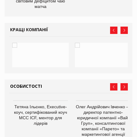
світовим дефіцитом чаю
матча
КРАЩІ КОМПАНІЇ
ОСОБИСТОСТІ
,
Тетяна Ільєнко, Executive-
Олег Андрійович Івченко —
ОВ
коуч, сертифікований коуч
директор патентно-
МСС ICF, ментор для
юридичної компанії «Вайз
лідерів
Груп», консалтингової
компанії «Парето» та
маркетингової агенції