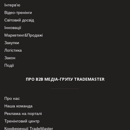
Інтерв’ю
Відео-тренінги
Світовий досвід
Інновації
Маркетинг&Продажі
Закупки
Логістика
Закон
Події
ПРО В2В МЕДІА-ГРУПУ TRADEMASTER
Про нас
Наша команда
Реклама на порталі
Тренінговий центр
Конференції TradeMaster