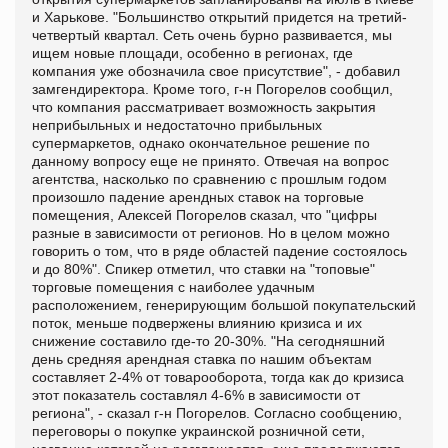
и Харькове. "Большинство открытий придется на третий-
четвертый квартал. Сеть очень бурно развивается, мы
ищем новые площади, особенно в регионах, где
компания уже обозначила свое присутствие", - добавил
замгендиректора. Кроме того, г-н Погорелов сообщил,
что компания рассматривает возможность закрытия
неприбыльных и недостаточно прибыльных
супермаркетов, однако окончательное решение по
данному вопросу еще не принято. Отвечая на вопрос
агентства, насколько по сравнению с прошлым годом
произошло падение арендных ставок на торговые
помещения, Алексей Погорелов сказал, что "цифры
разные в зависимости от регионов. Но в целом можно
говорить о том, что в ряде областей падение состоялось
и до 80%". Спикер отметил, что ставки на "топовые"
торговые помещения с наиболее удачным
расположением, генерирующим большой покупательский
поток, меньше подвержены влиянию кризиса и их
снижение составило где-то 20-30%. "На сегодняшний
день средняя арендная ставка по нашим объектам
составляет 2-4% от товарооборота, тогда как до кризиса
этот показатель составлял 4-6% в зависимости от
региона", - сказал г-н Погорелов. Согласно сообщению,
переговоры о покупке украинской розничной сети,