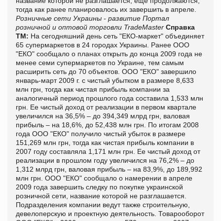
название которой не разглашается, еще продолжаются,
тогда как ранее планировалось их завершить в апреле.
Розничные сети Украины - развитие
Портал
розничной и оптовой торговли TradeMaster
Справка
ТМ:
На сегодняшний день сеть "ЕКО-маркет" объединяет
65 супермаркетов в 24 городах Украины. Ранее ООО
"ЕКО" сообщало о планах открыть до конца 2009 года не
менее семи супермаркетов по Украине, тем самым
расширить сеть до 70 объектов. ООО "ЕКО" завершило
январь-март 2009 г. с чистый убытком в размере 8,633
млн грн, тогда как чистая прибыль компании за
аналогичный период прошлого года составила 1,533 млн
грн. Ее чистый доход от реализации в первом квартале
увеличился на 36,5% – до 394,349 млрд грн, валовая
прибыль – на 18,6%, до 52,438 млн грн. По итогам 2008
года ООО "ЕКО" получило чистый убыток в размере
151,269 млн грн, тогда как чистая прибыль компании в
2007 году составляла 1,171 млн грн. Ее чистый доход от
реализации в прошлом году увеличился на 76,2% – до
1,312 млрд грн, валовая прибыль – на 83,9%, до 189,992
млн грн. ООО "ЕКО" сообщало о намерении в апреле
2009 года завершить следку по покупке украинской
розничной сети, название которой не разглашается.
Подразделения компании ведут также строительную,
девелоперскую и проектную деятельность. Товарооборот