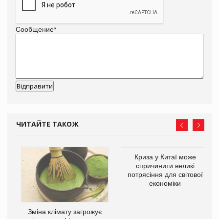
Сообщение
*
ЧИТАЙТЕ ТАКОЖ
Криза у Китаї може
ne
спричинити великі
потрясіння для світової
економіки
Зміна клімату загрожує