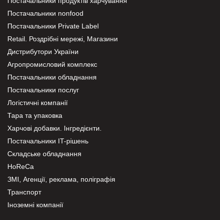
Постачальники продуктів харчування
Постачальники nonfood
Постачальники Private Label
Retail. Роздрібні мережі, Магазини
Дистрибутори України
Агропромисловий комплекс
Постачальники обладнання
Постачальники послуг
Логістичні компанії
Тара та упаковка
Харчові добавки. Інгредієнти.
Постачальники IT-рішень
Складське обладнання
HoReCa
ЗМІ, Агенції, реклама, поліграфія
Транспорт
Іноземні компанії