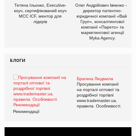
,
Тетяна Ільєнко, Executive-
Олег Андрійович Івченко —
ОВ
коуч, сертифікований коуч
директор патентно-
МСС ICF, ментор для
юридичної компанії «Вайз
лідерів
Груп», консалтингової
компанії «Парето» та
маркетингової агенції
Myka Agency.
БЛОГИ
Брагина Людмила
ї
Просування компанії
а
на порталі оптової та
роздрібної торгівлі
www.trademaster.ua.
і.
правила. Особливості.
Рекомендації
Ре