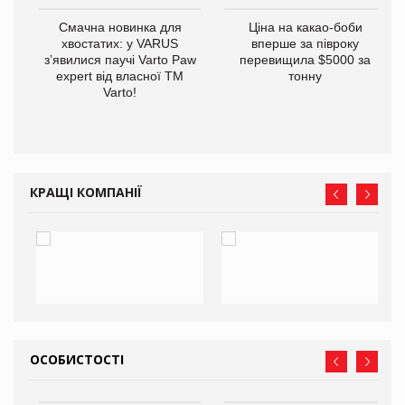
у
Смачна новинка для
Ціна на какао-боби
хвостатих: у VARUS
вперше за півроку
з’явилися паучі Varto Paw
перевищила $5000 за
expert від власної ТМ
тонну
Varto!
КРАЩІ КОМПАНІЇ
ОСОБИСТОСТІ