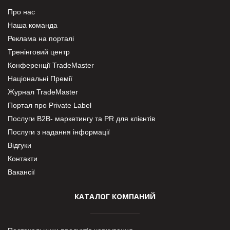
Про нас
Наша команда
Реклама на порталі
Тренінговий центр
Конференції TradeMaster
Національні Премії
Журнал TradeMaster
Портал про Private Label
Послуги В2В- маркетингу та PR для клієнтів
Послуги з надання інформації
Відгуки
Контакти
Вакансії
КАТАЛОГ КОМПАНИЙ