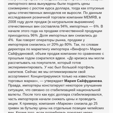
импортного вина вынуждены были поднять цены
соизмеримо с ростом курса доллара, тогда как отпускные
цены отечественных виноделов не выросли. По данным
исследования розничной торговли компании MEMRB, в
2008 году доля продаж (в натуральном выражении)
отечественных вин составляла 94%, импортных — 6%. В
начале этого года на продажи отечественной продукции
приходилось 96%. Доля импортных вин снизились до
4%. Как говорят операторы рынка, продажи у
импортеров снизились от 20% до 80%. Так, по словам
директора по маркетингу импортера «Винфорт» Марии
Сайфудиновой, объем продаж компании по сравнению с
прошлым годом сократился вдвое. «До кризиса мы могли
рассчитывать на покупателя, который готов
экспериментировать. У нас был большой портфель
напитков. Сейчас же мы оптимизировали свой
ассортимент. Концентрируемся только на известных
торговых марках», — утверждает
Мария Сайфудинова
.
Правда, импортеры констатируют некоторое улучшение
ситуации, что связано со стабилизацией национальной
валюты. После того как курс доллара стабилизировался,
часть импортеров начали снижать цены и проводить
акции. К примеру, компания «Марком» снизила до 25
гривен за бутылку цены на отдельные позиции чилийских
вин. Кроме того, если потребитель покупает через