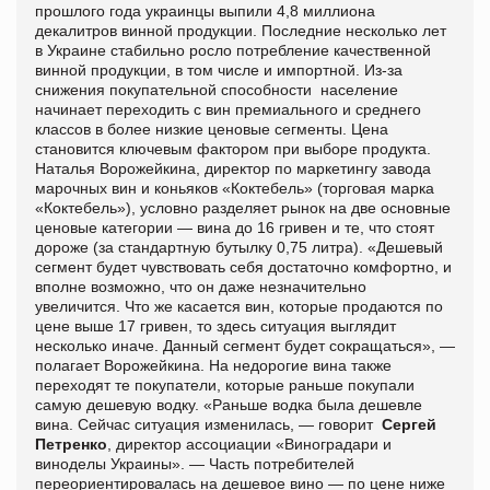
прошлого года украинцы выпили 4,8 миллиона
декалитров винной продукции. Последние несколько лет
в Украине стабильно росло потребление качественной
винной продукции, в том числе и импортной. Из-за
снижения покупательной способности население
начинает переходить с вин премиального и среднего
классов в более низкие ценовые сегменты. Цена
становится ключевым фактором при выборе продукта.
Наталья Ворожейкина, директор по маркетингу завода
марочных вин и коньяков «Коктебель» (торговая марка
«Коктебель»), условно разделяет рынок на две основные
ценовые категории — вина до 16 гривен и те, что стоят
дороже (за стандартную бутылку 0,75 литра). «Дешевый
сегмент будет чувствовать себя достаточно комфортно, и
вполне возможно, что он даже незначительно
увеличится. Что же касается вин, которые продаются по
цене выше 17 гривен, то здесь ситуация выглядит
несколько иначе. Данный сегмент будет сокращаться», —
полагает Ворожейкина. На недорогие вина также
переходят те покупатели, которые раньше покупали
самую дешевую водку. «Раньше водка была дешевле
вина. Сейчас ситуация изменилась, — говорит
Сергей
Петренко
, директор ассоциации «Виноградари и
виноделы Украины». — Часть потребителей
переориентировалась на дешевое вино — по цене ниже