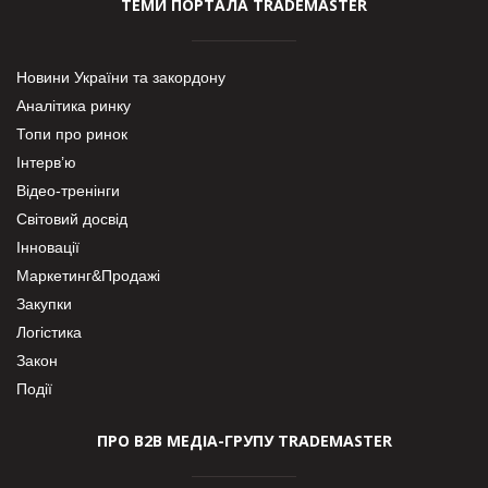
ТЕМИ ПОРТАЛА TRADEMASTER
Новини України та закордону
Аналітика ринку
Топи про ринок
Інтерв’ю
Відео-тренінги
Світовий досвід
Інновації
Маркетинг&Продажі
Закупки
Логістика
Закон
Події
ПРО В2В МЕДІА-ГРУПУ TRADEMASTER