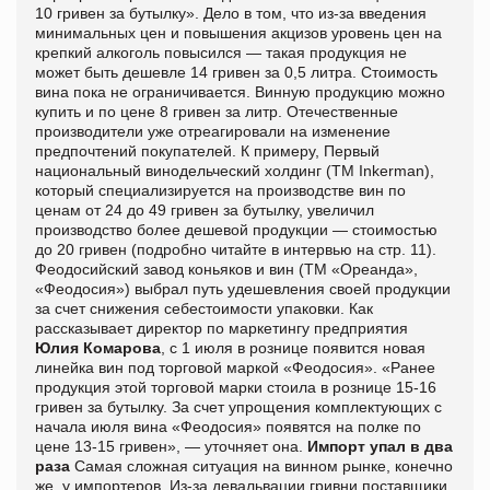
10 гривен за бутылку». Дело в том, что из-за введения
минимальных цен и повышения акцизов уровень цен на
крепкий алкоголь повысился — такая продукция не
может быть дешевле 14 гривен за 0,5 литра. Стоимость
вина пока не ограничивается. Винную продукцию можно
купить и по цене 8 гривен за литр. Отечественные
производители уже отреагировали на изменение
предпочтений покупателей. К примеру, Первый
национальный винодельческий холдинг (ТМ Inkerman),
который специализируется на производстве вин по
ценам от 24 до 49 гривен за бутылку, увеличил
производство более дешевой продукции — стоимостью
до 20 гривен (подробно читайте в интервью на стр. 11).
Феодосийский завод коньяков и вин (ТМ «Ореанда»,
«Феодосия») выбрал путь удешевления своей продукции
за счет снижения себестоимости упаковки. Как
рассказывает директор по маркетингу предприятия
Юлия Комарова
, с 1 июля в рознице появится новая
линейка вин под торговой маркой «Феодосия». «Ранее
продукция этой торговой марки стоила в рознице 15-16
гривен за бутылку. За счет упрощения комплектующих с
начала июля вина «Феодосия» появятся на полке по
цене 13-15 гривен», — уточняет она.
Импорт упал в два
раза
Самая сложная ситуация на винном рынке, конечно
же, у импортеров. Из-за девальвации гривни поставщики