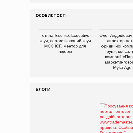
ОСОБИСТОСТІ
арас Ігорович,
Тетяна Ільєнко, Executive-
Олег Андрійович
иробництва ТОВ
коуч, сертифікований коуч
директор пат
Герчак"
МСС ICF, ментор для
юридичної компа
лідерів
Груп», консал
компанії «Пар
маркетингової
Myka Agen
БЛОГИ
Брагина Людмила
Просування компанії на
порталі оптової та
роздрібної торгівлі
www.trademaster.ua.