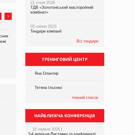
21 січня 2026
ТДВ «Золотоніський маслоробний
комбінат»
03 липня 2023
Тендери компанії
сник
Олексій Логачов-Михайлов
Яна Сараніна, директор
ежі
Файно маркет Директор
Всі тендери
компанії «УкраМарин»
департаменту з
виробництва
ТРЕНІНГОВИЙ ЦЕНТР
Яна Олентир
Тетяна Ільєнко
повний список
Брагина Людмила
Просування компанії на
НАЙБЛИЖЧА КОНФЕРЕНЦІЯ
порталі оптової та
роздрібної торгівлі
18 червня 2026 |
www.trademaster.ua.
3-4 вересня Виставки та конференції