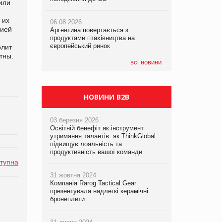
или
 их
06.08.2026
06.08.2026
05.08.2026
цией
Аргентина повертається з
Аргентина повертається з
Смачне поповнення дитячого меню:
продуктами птахівництва на
продуктами птахівництва на
у VARUS з’явилися новинки від ТМ
європейський ринок
європейський ринок
ТОКЕРИ
олит
тны.
всі новини
05.08.2026
Сергій Лісунов про заморожені
хлібобулочні вироби на
PrivateLabel&FMCG Master 2026
НОВИНИ B2B
03 березня 2026
Освітній бенефіт як інструмент
утримання талантів: як ThinkGlobal
підвищує лояльність та
продуктивність вашої команди
тупна
31 жовтня 2024
Компанія Rarog Tactical Gear
презентувала надлегкі керамічні
бронеплити