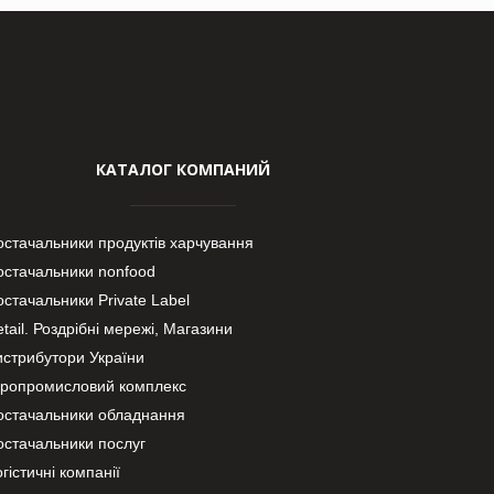
КАТАЛОГ КОМПАНИЙ
остачальники продуктів харчування
остачальники nonfood
стачальники Private Label
tail. Роздрібні мережі, Магазини
истрибутори України
гропромисловий комплекс
остачальники обладнання
остачальники послуг
гістичні компанії