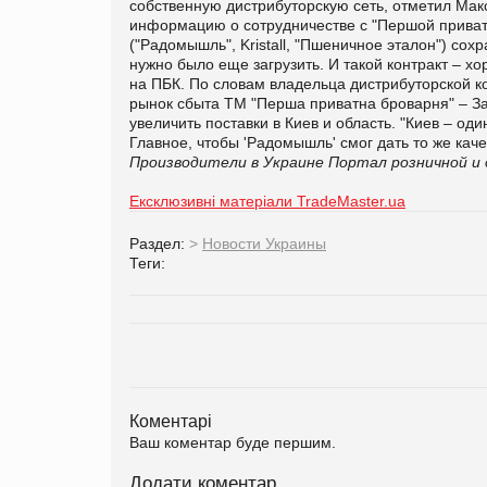
собственную дистрибуторскую сеть, отметил Мак
информацию о сотрудничестве с "Першой приват
("Радомышль", Kristall, "Пшеничное эталон") со
нужно было еще загрузить. И такой контракт – х
на ПБК. По словам владельца дистрибуторской 
рынок сбыта ТМ "Перша приватна броварня" – З
увеличить поставки в Киев и область. "Киев – од
Главное, чтобы 'Радомышль' смог дать то же каче
Производители в Украине
Портал розничной и 
Ексклюзивні матеріали TradeMaster.ua
Раздел:
>
Новости Украины
Теги:
Коментарі
Ваш коментар буде першим.
Додати коментар