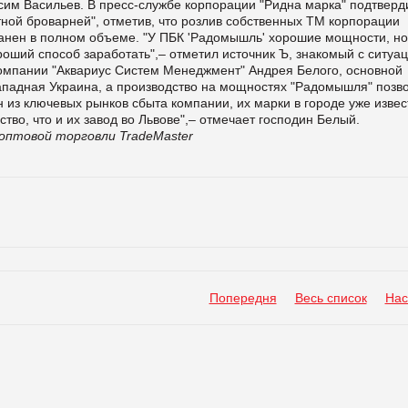
сим Васильев. В пресс-службе корпорации "Ридна марка" подтверд
ной броварней", отметив, что розлив собственных ТМ корпорации
хранен в полном объеме. "У ПБК 'Радомышль' хорошие мощности, но
ороший способ заработать",– отметил источник Ъ, знакомый с ситуа
компании "Аквариус Систем Менеджмент" Андрея Белого, основной
ападная Украина, а производство на мощностях "Радомышля" позв
ин из ключевых рынков сбыта компании, их марки в городе уже извес
ство, что и их завод во Львове",– отмечает господин Белый.
оптовой торговли TradeMaster
Попередня
Весь список
Нас