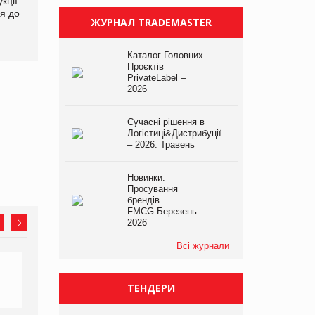
кції
продуктами птахівництва
світових цін на
я до
на європейський ринок
продовольство
ЖУРНАЛ TRADEMASTER
Каталог Головних
Проєктів
PrivateLabel –
2026
Сучасні рішення в
Логістиці&Дистрибуції
– 2026. Травень
Новинки.
Просування
брендів
FMCG.Березень
2026
Всі журнали
ТЕНДЕРИ