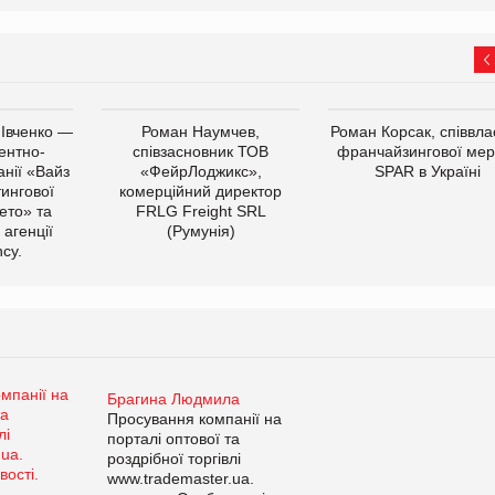
 Івченко —
Роман Наумчев,
Роман Корсак, співвла
ентно-
співзасновник ТОВ
франчайзингової мер
нії «Вайз
«ФейрЛоджикс»,
SPAR в Україні
тингової
комерційний директор
ето» та
FRLG Freight SRL
 агенції
(Румунія)
cy.
Брагина Людмила
Просування компанії на
порталі оптової та
роздрібної торгівлі
www.trademaster.ua.