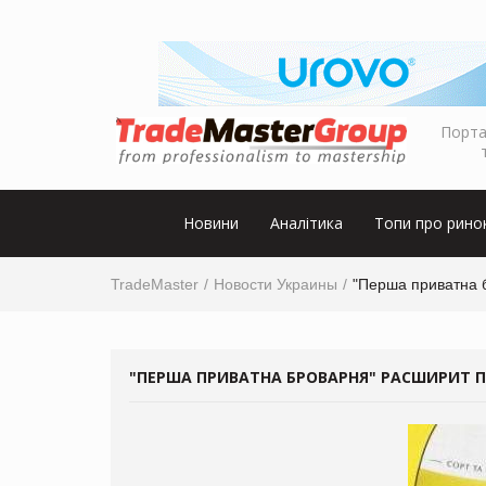
Порта
Новини
Аналітика
Топи про рино
TradeMaster
Новости Украины
"Перша приватна 
"ПЕРША ПРИВАТНА БРОВАРНЯ" РАСШИРИТ