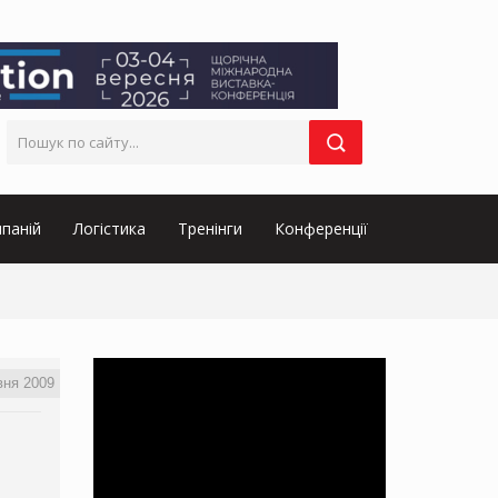
паній
Логістика
Тренінги
Конференції
вня 2009