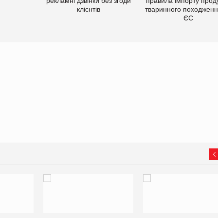
рекламні дзвінки без згоди
правила імпорту проду
клієнтів
тваринного походженн
ЄС