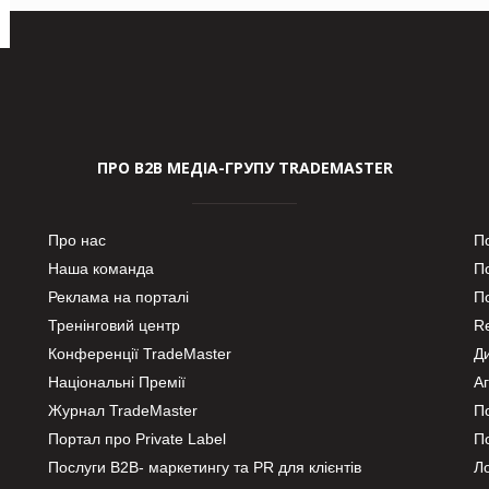
ПРО В2В МЕДІА-ГРУПУ TRADEMASTER
Про нас
П
Наша команда
П
Реклама на порталі
По
Тренінговий центр
Re
Конференції TradeMaster
Д
Національні Премії
А
Журнал TradeMaster
П
Портал про Private Label
П
Послуги В2В- маркетингу та PR для клієнтів
Ло