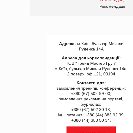
правила. Особливості.
ії
Рекомендації
Адреса:
м.Київ, бульвар Миколи
Руденка 14А
Адреса для кореспонденції:
ТОВ "Tрейд Мастер Груп"
м.Київ, бульвар Миколи Руденка 14а,
2 поверх, оф 121, 03194
Контакти для:
замовлення треннгів, конференцій:
+380 (67) 502-99-00,
замовлення реклами на порталі,
журналах:
+380 (67) 502 30 13,
інші питання: +380 (44) 383 92 39,
+380 (44) 383 50 34.