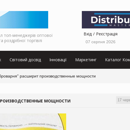
Вхід
Реєстрація
л топ-менеджерів оптової
та роздрібної торгівлі
07 серпня 2026
к
Світовий досвід
Інновації
Маркетинг
Каталог Ком
броварня" расширит производственные мощности
17 чер
 ПРОИЗВОДСТВЕННЫЕ МОЩНОСТИ