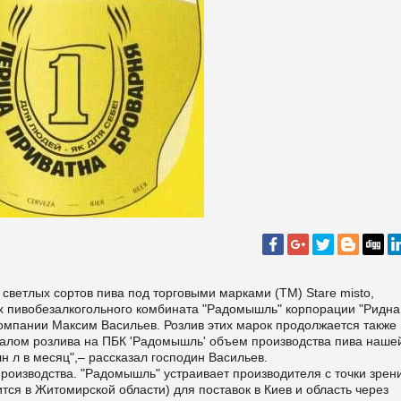
светлых сортов пива под торговыми марками (ТМ) Stare misto,
ях пивобезалкогольного комбината "Радомышль" корпорации "Ридна
компании Максим Васильев. Розлив этих марок продолжается также
чалом розлива на ПБК 'Радомышль' объем производства пива наше
н л в месяц",– рассказал господин Васильев.
оизводства. "Радомышль" устраивает производителя с точки зрен
тся в Житомирской области) для поставок в Киев и область через