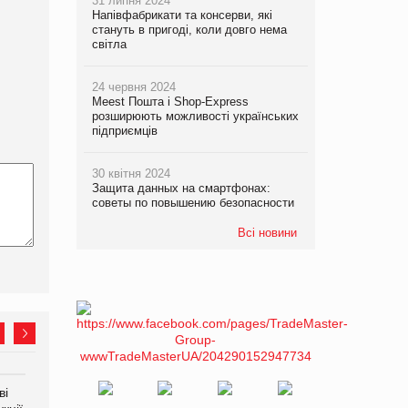
31 липня 2024
Напівфабрикати та консерви, які
стануть в пригоді, коли довго нема
світла
24 червня 2024
Meest Пошта і Shop-Express
розширюють можливості українських
підприємців
30 квітня 2024
Защита данных на смартфонах:
советы по повышению безопасности
Всі новини
ві
Аргентина повертається з
ФАО прогнозує зростання