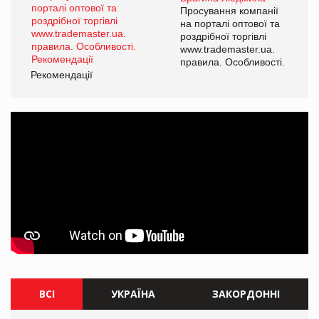
ї
Просування компанії
а
на порталі оптової та
роздрібної торгівлі
www.trademaster.ua.
і.
правила. Особливості.
Рекомендації
Ре
ВСІ
УКРАЇНА
ЗАКОРДОННІ