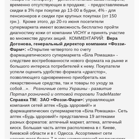
временно отсутствующих в продаже; - предоставляемые
скидки в 3% при покупке до 13-00 в будни, 4% - для
пенсионеров и скидки при крупных покупках (от 150
грн.). Кроме этого, до 20-го июня посетители
супермаркета имеют возможность бесплатно пройти
диагностику кожи от компании VICHY и принять участие
во множестве других акций. КОММЕНТАРИЙ:
Вера
Догонова
, генеральный директор компании «Фоззи-
Фарм»:
«Открытие четвертого по счету
фармацевтического супермаркета «Біла Ромашка» -
следствие востребованности нового формата на рынке и
большого интереса потребителей к нему. Покупатели
успели оценить удобство формата «драгстор»,
позволяющего одновременно приобретать как
лекарственные средства, так и товары по уходу за
собой...».
Розничные сети Украины - развитие
Портал розничной и оптовой торговли TradeMaster
Справка ТМ:
ЗАО «Фоззи-Фарм»:
управляющая
компания сетей аптек «Будь здоровий!» и
фармацевтических супермаркетов «Біла Ромашка». Сеть
аптек «Будь здоровий!» представлена 19 аптеками
разных форматов: аптечный маркет, аптека, аптечный
киоск. Большая часть аптек расположена в г. Киеве,
Киевской области и в г. Одесса. Ассортимент сети
насчитывает более 7 тысяч наименований медицинских