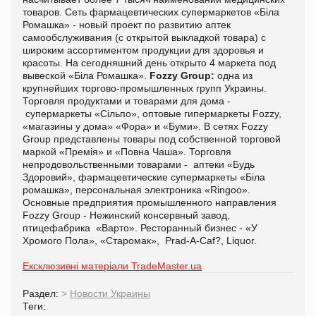
товаров. Сеть фармацевтических супермаркетов «Біла
Ромашка» - новый проект по развитию аптек
самообслуживания (с открытой выкладкой товара) с
широким ассортиментом продукции для здоровья и
красоты. На сегодняшний день открыто 4 маркета под
вывеской «Біла Ромашка».
Fozzy Group:
одна из
крупнейших торгово-промышленных групп Украины.
Торговля продуктами и товарами для дома -
супермаркеты «Сільпо», оптовые гипермаркеты Fozzy,
«магазины у дома» «Фора» и «Буми». В сетях Fozzy
Group представлены товары под собственной торговой
маркой «Премія» и «Повна Чаша». Торговля
непродовольственными товарами - аптеки «Будь
Здоровий», фармацевтические супермаркеты «Біла
ромашка», персональная электроника «Ringoo».
Основные предприятия промышленного направления
Fozzy Group - Нежинский консервный завод,
птицефабрика «Варто». Ресторанный бизнес - «У
Хромого Пола», «Старомак», Prad-A-Caf?, Liquor.
Ексклюзивні матеріали TradeMaster.ua
Раздел:
>
Новости Украины
Теги: