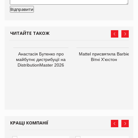
ЧИТАЙТЕ ТАКОЖ
Анастасія Бутенко про
Mattel присвятила Barbie
оди
майбутнє дистрибуції на
Вітні Х'юстон
DistributionMaster 2026
КРАЩІ КОМПАНІЇ