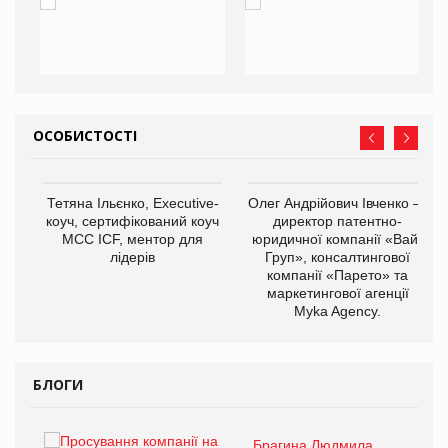
ОСОБИСТОСТІ
,
Тетяна Ільєнко, Executive-
Олег Андрійович Івченко —
ОВ
коуч, сертифікований коуч
директор патентно-
МСС ICF, ментор для
юридичної компанії «Вайз
лідерів
Груп», консалтингової
компанії «Парето» та
маркетингової агенції
Myka Agency.
БЛОГИ
Брагина Людмила