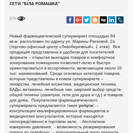
СЕТИ "БІЛА РОМАШКА"
678
Новый фармацевтический супермаркет площадью 84
кв.м. расположен по адресу ул. Марины Расковой, 2а
(торгово-офисный центр «Левобережный», 1 этаж). Вся
продукция представлена в удобном для посетителей
формате – открытая выкладка товаров и комфортное
зонирование помещения позволяет легко и быстро
ориентироваться в ассортименте, включающем около 10
тыс. наименований. Среди основных категорий товаров,
которые представлены в новом супермаркете –
лекарства, лечебная косметика, медицинская техника,
БАДы, витамины, лечебные чаи, широкий выбор средств
общей гигиены (шампуни, гели для душа и т.д.) и товаров
для дома. Покупателям фармацевтического
супермаркета предлагаются такие
услуги:
-
консультация квалифицированных фармацевтов и
медицинских консультантов, которые находятся
непосредственно в торговом зале; - бесплатное
измерение давления; - возможность резервирования
товара по телефону; - дополнительный заказ лекарств,