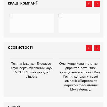
КРАЩІ КОМПАНІЇ
ОСОБИСТОСТІ
,
Тетяна Ільєнко, Executive-
Олег Андрійович Івченко —
ОВ
коуч, сертифікований коуч
директор патентно-
МСС ICF, ментор для
юридичної компанії «Вайз
лідерів
Груп», консалтингової
компанії «Парето» та
маркетингової агенції
Myka Agency.
БЛОГИ