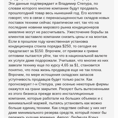
Эти данные подтверждает и Владимир Степура, по
словам которого многие компании будут продавать
прошлогодний товар весь нынешний год. Его коллеги
говорят, что в связи с перенасыщенностью складов новых
поставок техники сейчас практически нет, так что на
последние новинки мирового рынка кондиционеров
киевляне могут не рассчитывать. Ужесточение борьбы за
клиентов заставило компании снизить цены и на монтаж.
Если в прошлом году качественная установка
кондиционера стоила порядка $250, то сегодня ее
предлагают за $150. Впрочем, от привязки к гривне
оптовики пытаются уйти, так что в национальной валюте
их услуги даже подорожали. Учитывая, что многие из них
завезли технику еще по курсу 4,65 за $1, становится
понятно, что пока жизнь продавцов еще не так плоха.
Впрочем, по мере истощения складских запасов
уступчивость продавцов будет только расти. Как
прогнозирует г-н Степура, уже осенью некоторые фирмы
окажутся на грани закрытия. Рискуют быть вытесненными
из этого бизнеса прежде всего инсталляционные
компании, которые работали на больших объемах и с
минимальной маржей, пытаясь установить как можно
больше единиц техники. Как следствие сейчас у них нет
даже минимального резерва средств, который помог бы
пережить худшие времена.
Автор: Людмила Ксенз