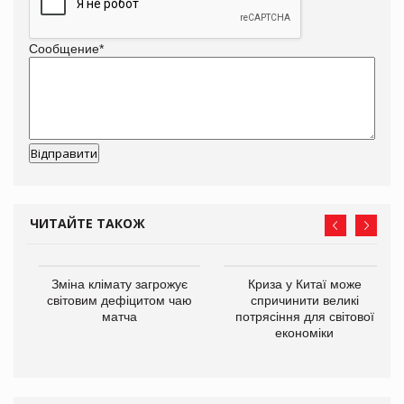
Сообщение
*
ЧИТАЙТЕ ТАКОЖ
Зміна клімату загрожує
Криза у Китаї може
ne
світовим дефіцитом чаю
спричинити великі
матча
потрясіння для світової
економіки