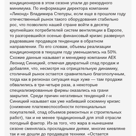
кондиционеров в этом сезоне упали до рекордного
минимума. По информации директора компании
«Ликонд» Владимира Степуры, если еще в прошлом году
отечественный рынок такого оборудования стабильно
рос, что позволило нашей стране войти в десятку
крупнейших потребителей систем вентиляции в Европе,
то разгоревшийся осенью финансовый кризис развернул
радовавшие продавцов тенденции в обратном
направлении. По его словам, объемы реализации
кондиционеров в текущем году уменьшились на 50%.
Схожие данные называет и менеджер компании АЕК
Леонид Синицкий, отмечая двукратный спад продаж и
добавляя, что, несмотря на отрицательную динамику,
столичный рынок остается сравнительно благополучным,
тогда как в регионах ситуация еще хуже — там продажи
обвалились в три-четыре раза, а некоторые
специализированные фирмы оказались на грани
закрытия. Среди причин негативных тенденций г-н
Синицкий называет как уже набивший оскомину кризис
(снижение платежеспособности потенциальных
покупателей, спад объемов ремонтных и строительных
работ), так и не менее традиционный для этой отрасли
погодный фактор. Из-за того, что жара в нынешнем
сезоне сменялась прохладными днями, многие киевляне
так и не дошли до продавцов техники. «Остается