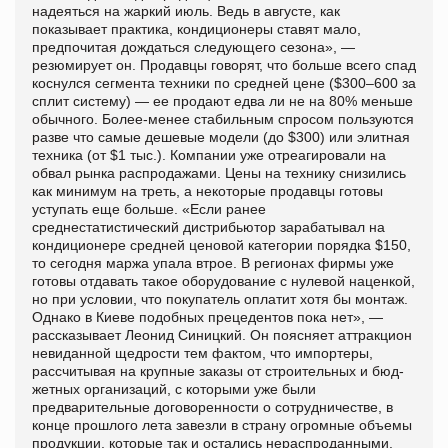
надеяться на жаркий июль. Ведь в августе, как
показывает практика, кондиционеры ставят мало,
предпочитая дождаться следующего сезона», —
резюмирует он. Продавцы говорят, что больше всего спад
коснулся сегмента техники по средней цене ($300–600 за
сплит систему) — ее продают едва ли не на 80% меньше
обычного. Более-менее стабильным спросом пользуются
разве что самые дешевые модели (до $300) или элитная
техника (от $1 тыс.). Компании уже отреагировали на
обвал рынка распродажами. Цены на технику снизились
как минимум на треть, а некоторые продавцы готовы
уступать еще больше. «Если ранее
среднестатистический дистрибьютор зарабатывал на
кондиционере средней ценовой категории порядка $150,
то сегодня маржа упала втрое. В регионах фирмы уже
готовы отдавать такое оборудование с нулевой наценкой,
но при условии, что покупатель оплатит хотя бы монтаж.
Однако в Киеве подобных прецедентов пока нет», —
рассказывает Леонид Синицкий. Он поясняет аттракцион
невиданной щедрости тем фактом, что импортеры,
рассчитывая на крупные заказы от строительных и бюд-
жетных организаций, с которыми уже были
предварительные договоренности о сотрудничестве, в
конце прошлого лета завезли в страну огромные объемы
продукции, которые так и остались нераспроданными.