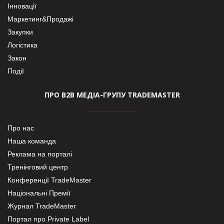
Інновації
Маркетинг&Продажі
Закупки
Логістика
Закон
Події
ПРО В2В МЕДІА-ГРУПУ TRADEMASTER
Про нас
Наша команда
Реклама на порталі
Тренінговий центр
Конференції TradeMaster
Національні Премії
Журнал TradeMaster
Портал про Private Label