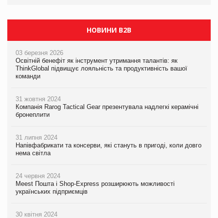
НОВИНИ B2B
03 березня 2026
Освітній бенефіт як інструмент утримання талантів: як
ThinkGlobal підвищує лояльність та продуктивність вашої
команди
31 жовтня 2024
Компанія Rarog Tactical Gear презентувала надлегкі керамічні
бронеплити
31 липня 2024
Напівфабрикати та консерви, які стануть в пригоді, коли довго
нема світла
24 червня 2024
Meest Пошта і Shop-Express розширюють можливості
українських підприємців
30 квітня 2024