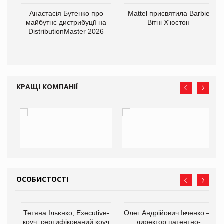
Анастасія Бутенко про
Mattel присвятила Barbie
оди
майбутнє дистрибуції на
Вітні Х'юстон
DistributionMaster 2026
КРАЩІ КОМПАНІЇ
ОСОБИСТОСТІ
,
Тетяна Ільєнко, Executive-
Олег Андрійович Івченко —
ОВ
коуч, сертифікований коуч
директор патентно-