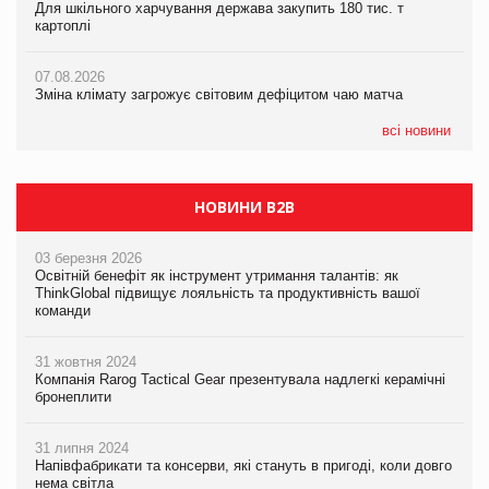
Для шкільного харчування держава закупить 180 тис. т
економіки
картоплі
07.08.2026
ICE BOSS цього літа! Новинка морозива від власної ТМ Varto
07.08.2026
вже у VARUS
07.08.2026
Kraft Heinz скоротила збиток у першому півріччі
Зміна клімату загрожує світовим дефіцитом чаю матча
07.08.2026
EVA.UA запустила кампанію «Хто б знав» про асортимент,
всі новини
якого покупці не очікують побачити на платформі
НОВИНИ B2B
03 березня 2026
Освітній бенефіт як інструмент утримання талантів: як
ThinkGlobal підвищує лояльність та продуктивність вашої
команди
31 жовтня 2024
Компанія Rarog Tactical Gear презентувала надлегкі керамічні
бронеплити
31 липня 2024
Напівфабрикати та консерви, які стануть в пригоді, коли довго
нема світла