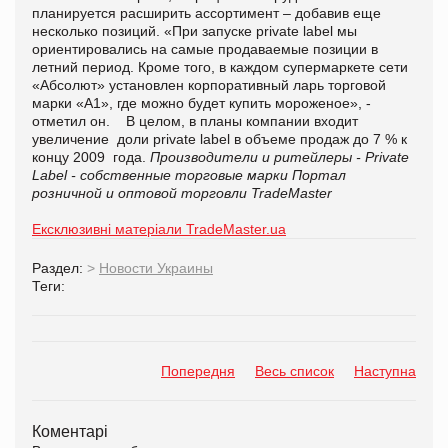
планируется расширить ассортимент – добавив еще
несколько позиций. «При запуске private label мы
ориентировались на самые продаваемые позиции в
летний период. Кроме того, в каждом супермаркете сети
«Абсолют» установлен корпоративный ларь торговой
марки «А1», где можно будет купить мороженое», -
отметил он. В целом, в планы компании входит
увеличение доли private label в объеме продаж до 7 % к
концу 2009 года.
Производители и ритейлеры - Private
Label - собственные торговые марки
Портал
розничной и оптовой торговли TradeMaster
Ексклюзивні матеріали TradeMaster.ua
Раздел:
>
Новости Украины
Теги:
Попередня
Весь список
Наступна
Коментарі