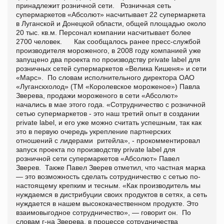
принадлежит розничной сети. Розничная сеть
супермаркетов «Абсолют» насчитывает 22 супермаркета
в Луганской и Донецкой области, общей площадью около
20 тыс. кв.м. Персонал компании насчитывает более
2700 человек. Как сообщалось ранее пресс-службой
производителя мороженого, в 2008 году компанией уже
запущено два проекта по производству private label для
розничных сетей супермаркетов «Велика Кишеня» и сети
«Марс». По словам исполнительного директора ОАО
«Луганскхолод» (ТМ «Королевское мороженое») Павла
Зверева, продажи мороженого в сети «Абсолют»
начались в мае этого года. «Сотрудничество с розничной
сетью супермаркетов - это наш третий опыт в создании
private label, и его уже можно считать успешным, так как
это в первую очередь укрепление партнерских
отношений с лидерами ритейла», - прокомментировал
запуск проекта по производству private label для
розничной сети супермаркетов «Абсолют» Павел
Зверев. Также Павел Зверев отметил, что частная марка
— это возможность сделать сотрудничество с сетью по-
настоящему крепким и тесным. «Как производитель мы
нуждаемся в дистрибуции своих продуктов в сетях, а сеть
нуждается в нашем высококачественном продукте. Это
взаимовыгодное сотрудничество», — говорит он. По
словам г-на Зверева, в процессе сотрудничества