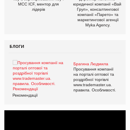
МСС ICF, ментор для
юридичної компанії «Вайз
лідерів
Груп», консалтингової
компанії «Парето» та
маркетингової агенції
Myka Agency.
БЛОГИ
Брагина Людмила
ї
Просування компанії
а
на порталі оптової та
роздрібної торгівлі
www.trademaster.ua.
і.
правила. Особливості.
Рекомендації
Ре