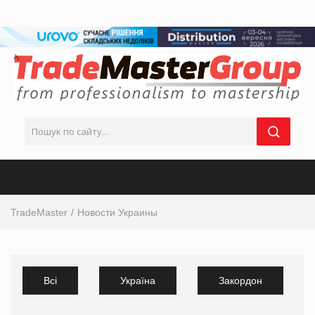
TradeMaster
Новости Украины
Всі
Україна
Закордон