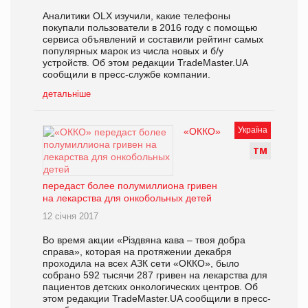
Аналитики OLX изучили, какие телефоны
покупали пользователи в 2016 году с помощью
сервиса объявлений и составили рейтинг самых
популярных марок из числа новых и б/у
устройств. Об этом редакции TradeMaster.UA
сообщили в пресс-службе компании.
детальніше
Україна
«ОККО»
Т
М
передаст более полумиллиона гривен
на лекарства для онкобольных детей
12 січня 2017
Во время акции «Різдвяна кава – твоя добра
справа», которая на протяжении декабря
проходила на всех АЗК сети «ОККО», было
собрано 592 тысячи 287 гривен на лекарства для
пациентов детских онкологических центров. Об
этом редакции TradeMaster.UA сообщили в пресс-