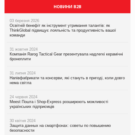
НОВИНИ B2B
03 березня 2026
Освітній бенефіт як інструмент утримання талантів: як
ThinkGlobal підвищує лояльність та продуктивність вашої
команди
31 жовтня 2024
Компанія Rarog Tactical Gear презентувала надлегкі керамічні
бронеплити
31 липня 2024
Напівфабрикати та консерви, які стануть в пригоді, коли довго
нема світла
24 червня 2024
Meest Пошта і Shop-Express розширюють можливості
українських підприємців
30 квітня 2024
Защита данных на смартфонах: советы по повышению
безопасности