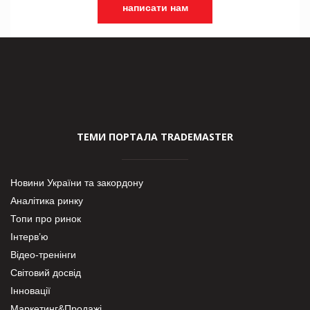
написати нам
ТЕМИ ПОРТАЛА TRADEMASTER
Новини України та закордону
Аналітика ринку
Топи про ринок
Інтерв’ю
Відео-тренінги
Світовий досвід
Інновації
Маркетинг&Продажі