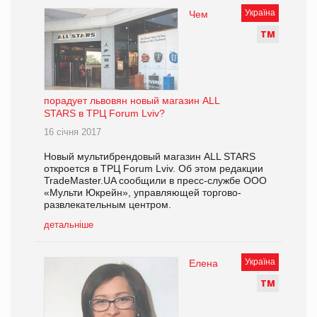
Україна
Чем
Т
М
порадует львовян новый магазин ALL
STARS в ТРЦ Forum Lviv?
16 січня 2017
Новый мультибрендовый магазин ALL STARS
откроется в ТРЦ Forum Lviv. Об этом редакции
TradeMaster.UA сообщили в пресс-службе ООО
«Мульти Юкрейн», управляющей торгово-
развлекательным центром.
детальніше
Україна
Елена
Т
М