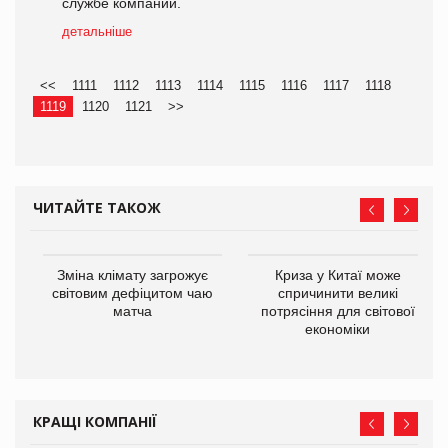
службе компании.
детальніше
<<
1111
1112
1113
1114
1115
1116
1117
1118
1119
1120
1121
>>
ЧИТАЙТЕ ТАКОЖ
Зміна клімату загрожує
Криза у Китаї може
ne
світовим дефіцитом чаю
спричинити великі
матча
потрясіння для світової
економіки
КРАЩІ КОМПАНІЇ