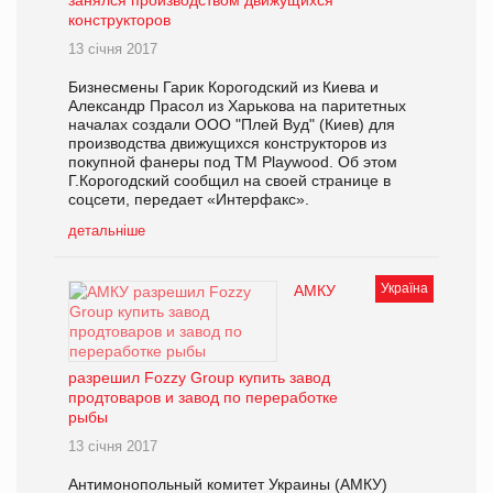
занялся производством движущихся
конструкторов
13 січня 2017
Бизнесмены Гарик Корогодский из Киева и
Александр Прасол из Харькова на паритетных
началах создали ООО "Плей Вуд" (Киев) для
производства движущихся конструкторов из
покупной фанеры под ТМ Playwood. Об этом
Г.Корогодский сообщил на своей странице в
соцсети, передает «Интерфакс».
детальніше
Україна
АМКУ
разрешил Fozzy Group купить завод
продтоваров и завод по переработке
рыбы
13 січня 2017
Антимонопольный комитет Украины (АМКУ)