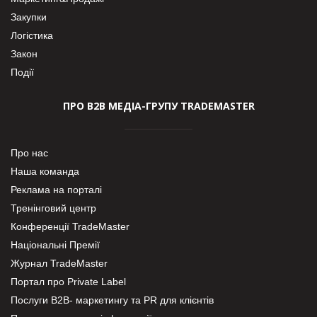
Закупки
Логістика
Закон
Події
ПРО В2В МЕДІА-ГРУПУ TRADEMASTER
Про нас
Наша команда
Реклама на порталі
Тренінговий центр
Конференції TradeMaster
Національні Премії
Журнал TradeMaster
Портал про Private Label
Послуги В2В- маркетингу та PR для клієнтів