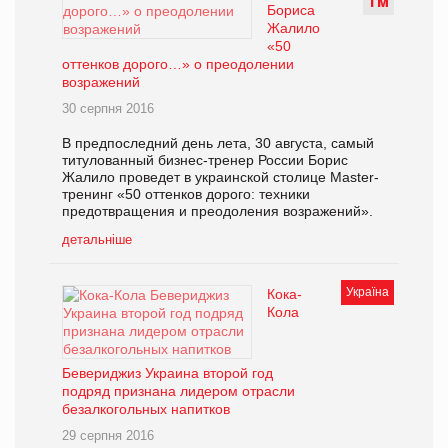
Т
М
Бориса
Жалило
«50
оттенков дорого…» о преодолении
возражений
30 серпня 2016
В предпоследний день лета, 30 августа, самый
титулованный бизнес-тренер России Борис
Жалило проведет в украинской столице Master-
тренинг «50 оттенков дорого: техники
предотвращения и преодоления возражений».
детальніше
Україна
Кока-
Кола
Бевериджиз Украина второй год
подряд признана лидером отрасли
безалкогольных напитков
29 серпня 2016