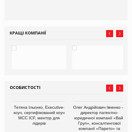
КРАЩІ КОМПАНІЇ
ОСОБИСТОСТІ
Тетяна Ільєнко, Executive-
Олег Андрійович Івченко —
коуч, сертифікований коуч
директор патентно-
МСС ICF, ментор для
юридичної компанії «Вайз
лідерів
Груп», консалтингової
компанії «Парето» та