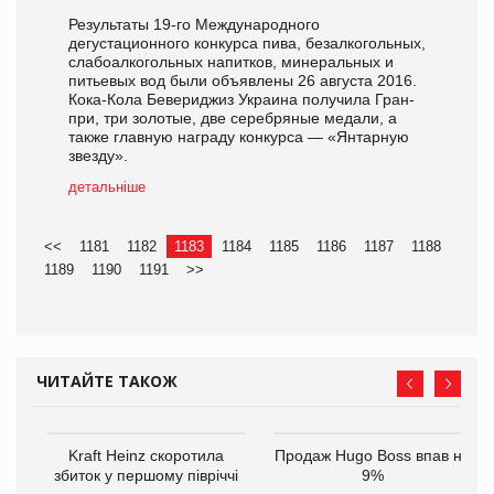
Результаты 19-го Международного
дегустационного конкурса пива, безалкогольных,
слабоалкогольных напитков, минеральных и
питьевых вод были объявлены 26 августа 2016.
Кока-Кола Бевериджиз Украина получила Гран-
при, три золотые, две серебряные медали, а
также главную награду конкурса — «Янтарную
звезду».
детальніше
<<
1181
1182
1183
1184
1185
1186
1187
1188
1189
1190
1191
>>
ЧИТАЙТЕ ТАКОЖ
ам
Kraft Heinz скоротила
Продаж Hugo Boss впав на
іше
збиток у першому півріччі
9%