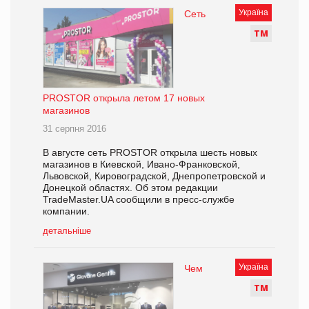
Україна
Сеть
Т
М
PROSTOR открыла летом 17 новых
магазинов
31 серпня 2016
В августе сеть PROSTOR открыла шесть новых
магазинов в Киевской, Ивано-Франковской,
Львовской, Кировоградской, Днепропетровской и
Донецкой областях. Об этом редакции
TradeMaster.UA сообщили в пресс-службе
компании.
детальніше
Україна
Чем
Т
М