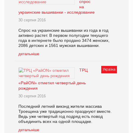
спрос
на
украинские вышиванки - исследование
30 серпня 2016
Спрос на украинские вышиванки из года в год
активно растет. В первом полугодии текущего
года в интернете было продано 3474 женских,
2086 детских и 1561 мужская вышиванки.
детальніше
Україна
ТРЦ
«РайON» отметил четвертый день
рождения
30 серпня 2016
Последний летний викэнд жители массива
Троещина уже традиционно празднуют вместе.
Ведь уже четвертый год подряд есть повод
объединить всех на одной площадке.
детальніше