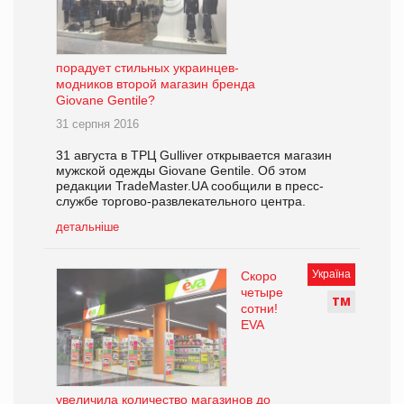
порадует стильных украинцев-
модников второй магазин бренда
Giovane Gentile?
31 серпня 2016
31 августа в ТРЦ Gulliver открывается магазин
мужской одежды Giovane Gentile. Об этом
редакции TradeMaster.UA сообщили в пресс-
службе торгово-развлекательного центра.
детальніше
Україна
Скоро
четыре
Т
М
сотни!
EVA
увеличила количество магазинов до