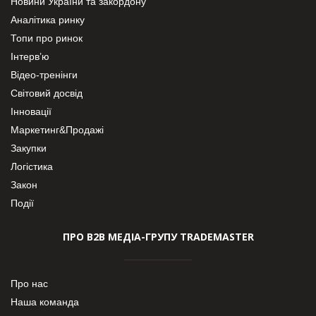
Новини України та закордону
Аналітика ринку
Топи про ринок
Інтерв’ю
Відео-тренінги
Світовий досвід
Інновації
Маркетинг&Продажі
Закупки
Логістика
Закон
Події
ПРО В2В МЕДІА-ГРУПУ TRADEMASTER
Про нас
Наша команда