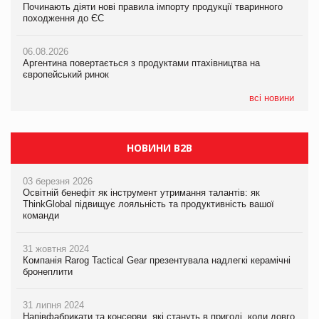
Починають діяти нові правила імпорту продукції тваринного
Починають діяти нові правила імпорту продукції тваринного
ударів по українському бізнесу за час повномасштабної війни
походження до ЄС
походження до ЄС
05.08.2026
06.08.2026
06.08.2026
Смачне поповнення дитячого меню: у VARUS з’явилися
Аргентина повертається з продуктами птахівництва на
Аргентина повертається з продуктами птахівництва на
новинки від ТМ ТОКЕРИ
європейський ринок
європейський ринок
05.08.2026
всі новини
Сергій Лісунов про заморожені хлібобулочні вироби на
PrivateLabel&FMCG Master 2026
НОВИНИ B2B
03 березня 2026
Освітній бенефіт як інструмент утримання талантів: як
ThinkGlobal підвищує лояльність та продуктивність вашої
команди
31 жовтня 2024
Компанія Rarog Tactical Gear презентувала надлегкі керамічні
бронеплити
31 липня 2024
Напівфабрикати та консерви, які стануть в пригоді, коли довго