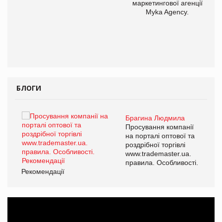
маркетингової агенції
,
Myka Agency.
ОВ
БЛОГИ
Брагина Людмила
ї
Просування компанії
а
на порталі оптової та
роздрібної торгівлі
www.trademaster.ua.
і.
правила. Особливості.
Рекомендації
Ре