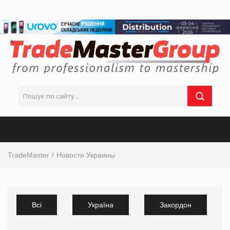
TradeMaster
Новости Украины
Всі
Україна
Закордон