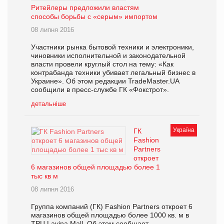
Ритейлеры предложили властям
способы борьбы с «серым» импортом
08 липня 2016
Участники рынка бытовой техники и электроники,
чиновники исполнительной и законодательной
власти провели круглый стол на тему: «Как
контрабанда техники убивает легальный бизнес в
Украине». Об этом редакции TradeMaster.UA
сообщили в пресс-службе ГК «Фокстрот».
детальніше
Україна
ГК
Fashion
Partners
откроет
6 магазинов общей площадью более 1
тыс кв м
08 липня 2016
Группа компаний (ГК) Fashion Partners откроет 6
магазинов общей площадью более 1000 кв. м в
ТРЦ Lavina Mall. Об этом сообщает