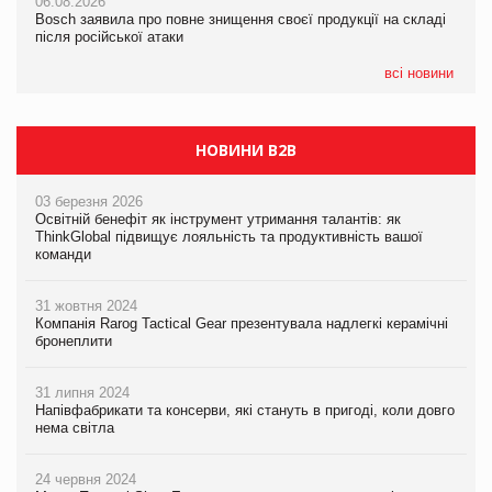
06.08.2026
06.08.2026
новинки від ТМ ТОКЕРИ
Bosch заявила про повне знищення своєї продукції на складі
Bosch заявила про повне знищення своєї продукції на складі
після російської атаки
після російської атаки
05.08.2026
Сергій Лісунов про заморожені хлібобулочні вироби на
всі новини
PrivateLabel&FMCG Master 2026
НОВИНИ B2B
03 березня 2026
Освітній бенефіт як інструмент утримання талантів: як
ThinkGlobal підвищує лояльність та продуктивність вашої
команди
31 жовтня 2024
Компанія Rarog Tactical Gear презентувала надлегкі керамічні
бронеплити
31 липня 2024
Напівфабрикати та консерви, які стануть в пригоді, коли довго
нема світла
24 червня 2024