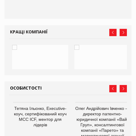
КРАЩІ КОМПАНІЇ
ОСОБИСТОСТІ
,
Тетяна Ільєнко, Executive-
Олег Андрійович Івченко —
ОВ
коуч, сертифікований коуч
директор патентно-
МСС ICF, ментор для
юридичної компанії «Вайз
лідерів
Груп», консалтингової
компанії «Парето» та
маркетингової агенції