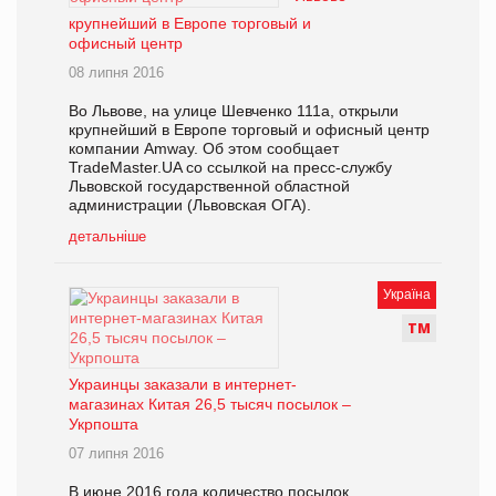
крупнейший в Европе торговый и
офисный центр
08 липня 2016
Во Львове, на улице Шевченко 111а, открыли
крупнейший в Европе торговый и офисный центр
компании Amway. Об этом сообщает
TradeMaster.UA со ссылкой на пресс-службу
Львовской государственной областной
администрации (Львовская ОГА).
детальніше
Україна
Т
М
Украинцы заказали в интернет-
магазинах Китая 26,5 тысяч посылок –
Укрпошта
07 липня 2016
В июне 2016 года количество посылок,