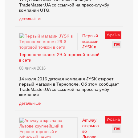
TradeMaster.UA со ссылкой на пресс-службу
компании UTG.
детальніше
Україна
Первый
магазин
Т
М
JYSK в
Тернополе станет 29-й торговой точкой
в сети
08 липня 2016
14 июля 2016 датская компания JYSK откроет
первый магазин в Тернополе. Об этом сообщает
TradeMaster.UA со ссылкой на пресс-службу
компании.
детальніше
Україна
Amway
открыла
Т
М
во
Львове