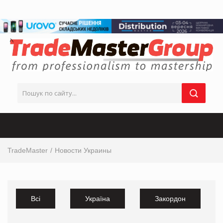
TradeMaster
Новости Украины
Всі
Україна
Закордон