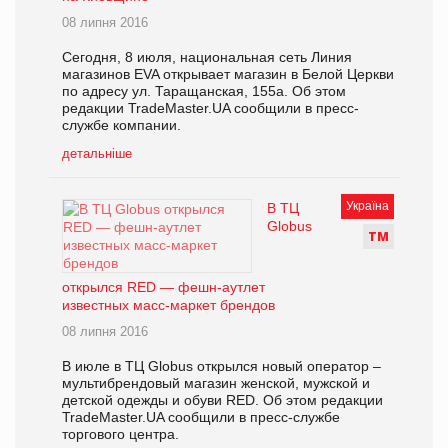
08 липня 2016
Сегодня, 8 июля, национальная сеть Линия
магазинов EVA открывает магазин в Белой Церкви
по адресу ул. Таращанская, 155а. Об этом
редакции TradeMaster.UA сообщили в пресс-
службе компании.
детальніше
Україна
В ТЦ
Globus
Т
М
открылся RED — фешн-аутлет
известных масс-маркет брендов
08 липня 2016
В июле в ТЦ Globus открылся новый оператор –
мультибрендовый магазин женской, мужской и
детcкой одежды и обуви RED. Об этом редакции
TradeMaster.UA сообщили в пресс-службе
торгового центра.