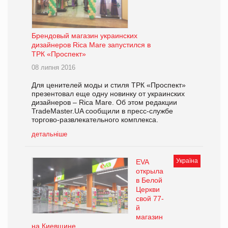
Брендовый магазин украинских
дизайнеров Rica Mare запустился в
ТРК «Проспект»
08 липня 2016
Для ценителей моды и стиля ТРК «Проспект»
презентовал еще одну новинку от украинских
дизайнеров – Rica Mare. Об этом редакции
TradeMaster.UA сообщили в пресс-службе
торгово-развлекательного комплекса.
детальніше
Україна
EVA
открыла
в Белой
Церкви
свой 77-
й
магазин
на Киевщине