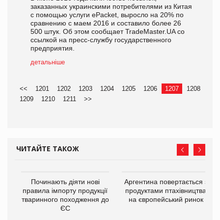
заказанных украинскими потребителями из Китая
с помощью услуги ePacket, выросло на 20% по
сравнению с маем 2016 и составило более 26
500 штук. Об этом сообщает TradeMaster.UA со
ссылкой на пресс-службу государственного
предприятия.
детальніше
<<
1201
1202
1203
1204
1205
1206
1207
1208
1209
1210
1211
>>
ЧИТАЙТЕ ТАКОЖ
в
Починають діяти нові
Аргентина повертається з
правила імпорту продукції
продуктами птахівництва
тваринного походження до
на європейський ринок
О:
ЄС