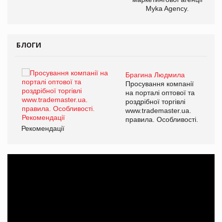
Myka Agency.
БЛОГИ
Брагина Людмила
ї
Просування компанії
а
на порталі оптової та
роздрібної торгівлі
www.trademaster.ua.
і.
правила. Особливості.
Рекомендації
Ре