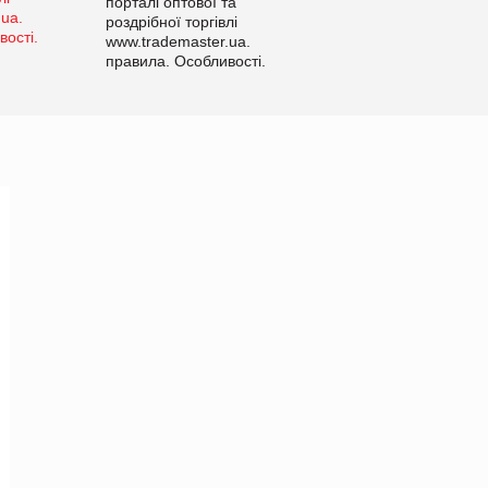
порталі оптової та
роздрібної торгівлі
www.trademaster.ua.
правила. Особливості.