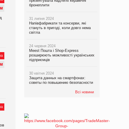
презентувала надлегкі керамічні
бронеплити
М
д
31 липня 2024
Напівфабрикати та консерви, які
стануть в пригоді, коли довго нема
світла
24 червня 2024
Meest Пошта і Shop-Express
розширюють можливості українських
на
підприємців
М
30 квітня 2024
Защита данных на смартфонах:
советы по повышению безопасности
Всі новини
на
ов