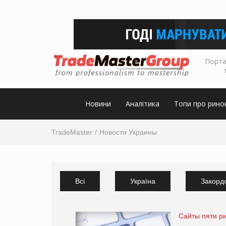
Порта
Новини
Аналітика
Топи про рино
TradeMaster
Новости Украины
Всі
Україна
Закорд
Сайты пяти р