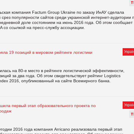
Т
ьская компания Factum Group Ukraine по заказу ИнАУ сделала
 срез популярности сайтов среди украинской интернет-аудитории 
днедневной доле состоянием на июнь 2016 года. Об этом сообщает
A со ссылкой на пресс-службу ассоциации.
Украї
яла 19 позиций в мировом рейтинге логистики
илась на 80-е место в рейтинге логистической эффективности,
зиций за два года. Об этом свидетельствует рейтинг Logistics
ndex 2016, опубликованный на сайте Всемирного банка.
Украї
ршила первый этап образовательного проекта по
родаж
Т
годии 2016 года компания Arricano реализовала первый этап