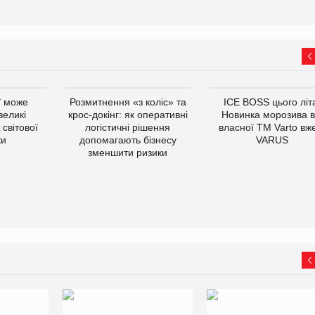
ї може
Розмитнення «з коліс» та
ICE BOSS цього літ
великі
крос-докінг: як оперативні
Новинка морозива в
світової
логістичні рішення
власної ТМ Varto вж
ки
допомагають бізнесу
VARUS
зменшити ризики