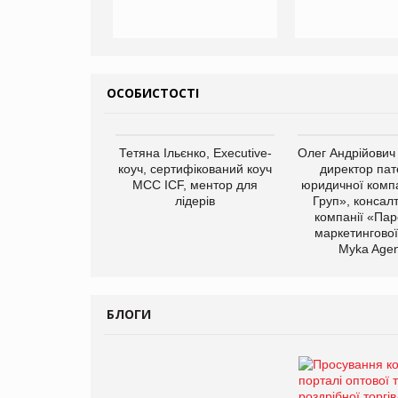
ОСОБИСТОСТІ
Тетяна Ільєнко, Executive-
Олег Андрійович
коуч, сертифікований коуч
директор пат
МСС ICF, ментор для
юридичної компа
лідерів
Груп», консал
компанії «Пар
маркетингової
Myka Agen
БЛОГИ