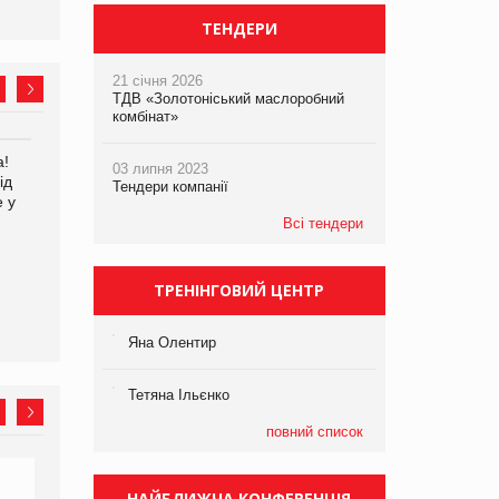
ТЕНДЕРИ
21 січня 2026
ТДВ «Золотоніський маслоробний
комбінат»
а!
EVA.UA запустила
Kraft Heinz скоротила
03 липня 2023
ід
кампанію «Хто б знав» про
збиток у першому півріччі
Тендери компанії
е у
асортимент, якого покупці
не очікують побачити на
Всі тендери
платформі
ТРЕНІНГОВИЙ ЦЕНТР
Яна Олентир
Тетяна Ільєнко
повний список
НАЙБЛИЖЧА КОНФЕРЕНЦІЯ