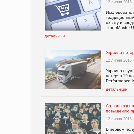
12 липня 2016
Исследовател
традиционный
охвату и сре
TradeMaster.U
детальніше
Украина потер
12 липня 2016
Украина спуст
потеряв 19 по
Performance I
детальніше
Arricano заве
повышению п
12 липня 2016
В первом полу