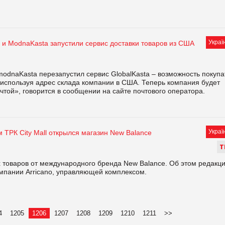
Украї
 и МodnaKasta запустили сервис доставки товаров из США
odnaKasta перезапустил сервис GlobalKasta – возможность покупа
 используя адрес склада компании в США. Теперь компания будет
чтой», говорится в сообщении на сайте почтового оператора.
Украї
 ТРК City Mall открылся магазин New Balance
Т
ых товаров от международного бренда New Balance. Об этом редакц
омпании Arricano, управляющей комплексом.
4
1205
1206
1207
1208
1209
1210
1211
>>