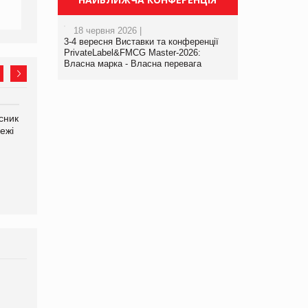
18 червня 2026 |
3-4 вересня Виставки та конференції
PrivateLabel&FMCG Master-2026:
Власна марка - Власна перевага
сник
Олексій Логачов-Михайлов
Яна Сараніна, директор
ежі
Файно маркет Директор
компанії «УкраМарин»
департаменту з
виробництва