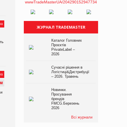
на
ЖУРНАЛ TRADEMASTER
Каталог Головних
ть
Проєктів
PrivateLabel –
2026
Сучасні рішення в
Логістиці&Дистрибуції
на
– 2026. Травень
М
Новинки.
ии
Просування
брендів
FMCG.Березень
2026
Всі журнали