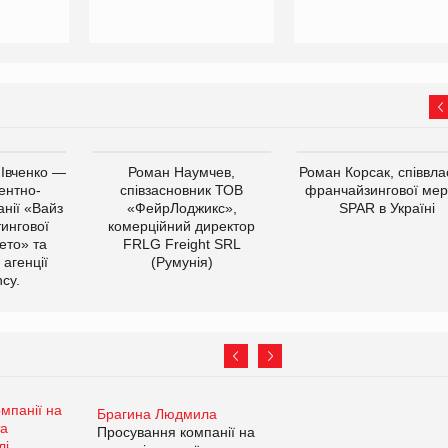
 Івченко —
Роман Наумчев,
Роман Корсак, співвла
ентно-
співзасновник ТОВ
франчайзингової мер
нії «Вайз
«ФейрЛоджикс»,
SPAR в Україні
тингової
комерційний директор
ето» та
FRLG Freight SRL
 агенції
(Румунія)
cy.
Брагина Людмила
Просування компанії на