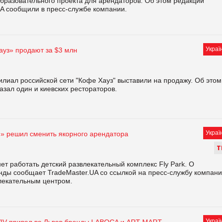
бразовательного проекта для арендаторов. Об этом редакции
UA сообщили в пресс-службе компании.
Украї
ауз» продают за $3 млн
лиал российской сети "Кофе Хауз" выставили на продажу. Об этом
казал один и киевских рестораторов.
Украї
» решил сменить якорного арендатора
Т
ет работать детский развлекательный комплекс Fly Park. О
нды сообщает TradeMaster.UA со ссылкой на пресс-службу компан
влекательным центром.
Украї
V привел во Львов бренды LABOCA и ART MART