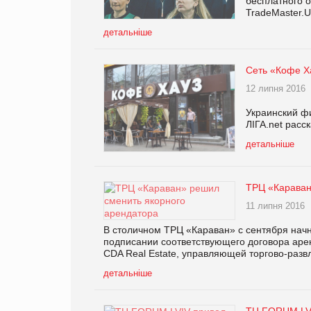
бесплатного о
TradeMaster.
детальніше
Сеть «Кофе Х
12 липня 2016
Украинский фи
ЛІГА.net расс
детальніше
ТРЦ «Караван
11 липня 2016
В столичном ТРЦ «Караван» с сентября начн
подписании соответствующего договора аре
CDA Real Estate, управляющей торгово-раз
детальніше
ТЦ FORUM LVI