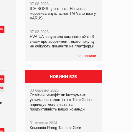
07.08.2026
ICE BOSS цього літа! Новинка
06.08.2026
07.08.2026
морозива від власної ТМ Varto вже у
Смачна новинка для хвостатих: у
Франція заборонила рекламні дзвінки
VARUS
VARUS з’явилися паучі Varto Paw
без згоди клієнтів
expert від власної ТМ Varto!
на
07.08.2026
EVA.UA запустила кампанію «Хто б
05.08.2026
знав» про асортимент, якого покупці
Мережа супермаркетів VARUS купує
не очікують побачити на платформі
мережу магазинів формату
convenience store КОЛО: об’єднана
компанія налічуватиме 374 магазини
всі новини
НОВИНИ B2B
на
М
03 березня 2026
Освітній бенефіт як інструмент
утримання талантів: як ThinkGlobal
ии
підвищує лояльність та
продуктивність вашої команди
31 жовтня 2024
Компанія Rarog Tactical Gear
на