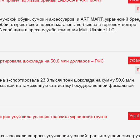
Т
ужской обуви, сумок и аксессуаров, и ART MART, украинский брен
обби, откроют свои первые магазины во Львове в торговом центре
A сообщили в пресс-службе компании Multi Ukraine LLC,
Украї
ортировала шоколада на 50,6 млн долларов – ГФC
Т
ина экспортировала 23,3 тысяч тонн шоколада на сумму 50,6 млн
ссылкой на таможенную статистику Государственной фискальной
Украї
нгрия улучшила условия транзита украинских грузов
согласовали вопросы улучшения условий транзита украинских груз