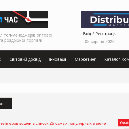
Вхід
Реєстрація
л топ-менеджерів оптової
та роздрібної торгівлі
08 серпня 2026
к
Світовий досвід
Інновації
Маркетинг
Каталог Ком
он
Украї
итейлеров вошли в список 25 самых популярных в июне