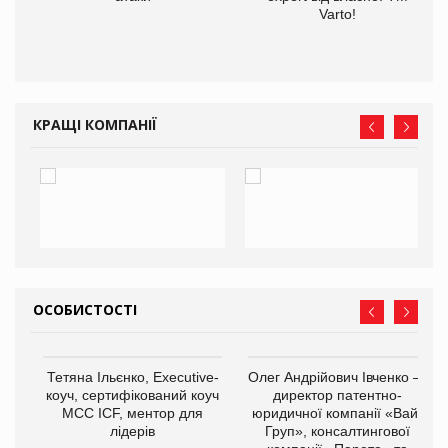
Varto!
КРАЩІ КОМПАНІЇ
ОСОБИСТОСТІ
,
Тетяна Ільєнко, Executive-
Олег Андрійович Івченко —
ОВ
коуч, сертифікований коуч
директор патентно-
МСС ICF, ментор для
юридичної компанії «Вайз
лідерів
Груп», консалтингової