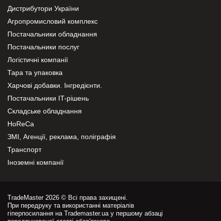
Дистрибутори України
Агропромисловий комплекс
Постачальники обладнання
Постачальники послуг
Логістичні компанії
Тара та упаковка
Харчові добавки. Інгредієнти.
Постачальники IT-рішень
Складське обладнання
HoReCa
ЗМІ, Агенції, реклама, поліграфія
Транспорт
Іноземні компанії
TradeMaster 2026 © Всі права захищені.
При передруку та використанні матеріалів
гіперпосилання на Trademaster.ua у першому абзаці