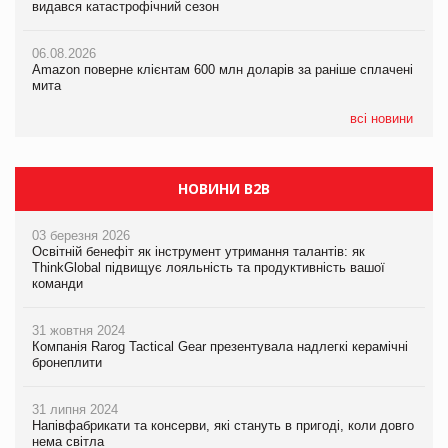
видався катастрофічний сезон
Смачне поповнення дитячого меню: у VARUS з’явилися
мита
новинки від ТМ ТОКЕРИ
06.08.2026
05.08.2026
Amazon поверне клієнтам 600 млн доларів за раніше сплачені
05.08.2026
У Євросоюзі набули чинності нові правила щодо штучного
мита
Сергій Лісунов про заморожені хлібобулочні вироби на
інтелекту
PrivateLabel&FMCG Master 2026
всі новини
НОВИНИ B2B
03 березня 2026
Освітній бенефіт як інструмент утримання талантів: як
ThinkGlobal підвищує лояльність та продуктивність вашої
команди
31 жовтня 2024
Компанія Rarog Tactical Gear презентувала надлегкі керамічні
бронеплити
31 липня 2024
Напівфабрикати та консерви, які стануть в пригоді, коли довго
нема світла