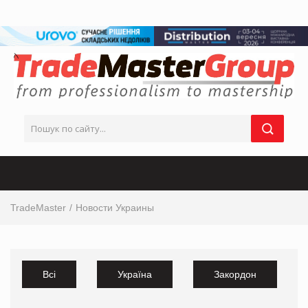
TradeMaster
Новости Украины
Всі
Україна
Закордон