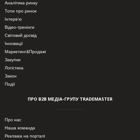
Аналітика ринку
Топи про ринок
Інтерв’ю
Відео-тренінги
Світовий досвід
Інновації
Маркетинг&Продажі
Закупки
Логістика
Закон
Події
ПРО В2В МЕДІА-ГРУПУ TRADEMASTER
Про нас
Наша команда
Реклама на порталі