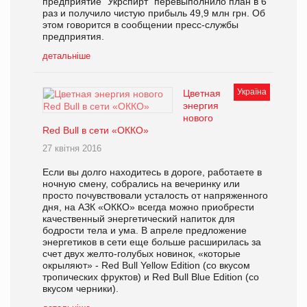
предприятие "Укрспирт" перевыполнило план в 6
раз и получило чистую прибыль 49,9 млн грн. Об
этом говорится в сообщении пресс-службы
предприятия.
детальніше
Україна
Цветная
энергия
нового
Red Bull в сети «ОККО»
27 квітня 2016
Если вы долго находитесь в дороге, работаете в
ночную смену, собрались на вечеринку или
просто почувствовали усталость от напряженного
дня, на АЗК «ОККО» всегда можно приобрести
качественный энергетический напиток для
бодрости тела и ума. В апреле предложение
энергетиков в сети еще больше расширилась за
счет двух желто-голубых новинок, «которые
окрыляют» - Red Bull Yellow Edition (со вкусом
тропических фруктов) и Red Bull Blue Edition (со
вкусом черники).