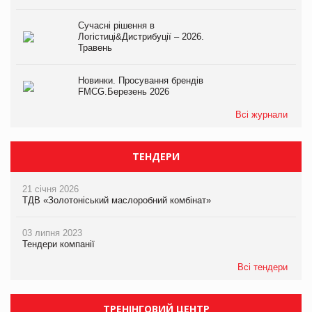
Сучасні рішення в
Логістиці&Дистрибуції – 2026.
Травень
Новинки. Просування брендів
FMCG.Березень 2026
Всі журнали
ТЕНДЕРИ
21 січня 2026
ТДВ «Золотоніський маслоробний комбінат»
03 липня 2023
Тендери компанії
Всі тендери
ТРЕНІНГОВИЙ ЦЕНТР