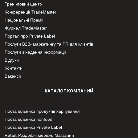
Тренінговий центр
Конференції TradeMaster
Національні Премії
Журнал TradeMaster
Портал про Private Label
Послуги В2В- маркетингу та PR для клієнтів
Послуги з надання інформації
Відгуки
Контакти
Вакансії
КАТАЛОГ КОМПАНИЙ
Постачальники продуктів харчування
Постачальники nonfood
Постачальники Private Label
Retail. Роздрібні мережі, Магазини