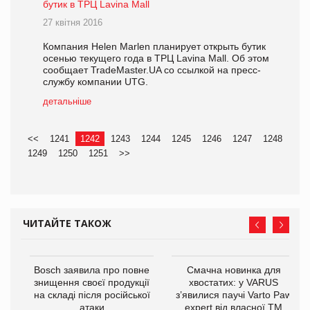
бутик в ТРЦ Lavina Mall
27 квітня 2016
Компания Helen Marlen планирует открыть бутик
осенью текущего года в ТРЦ Lavina Mall. Об этом
сообщает TradeMaster.UA со ссылкой на пресс-
службу компании UTG.
детальніше
<<
1241
1242
1243
1244
1245
1246
1247
1248
1249
1250
1251
>>
ЧИТАЙТЕ ТАКОЖ
 $1
Bosch заявила про повне
Смачна новинка для
знищення своєї продукції
хвостатих: у VARUS
на складі після російської
з’явилися паучі Varto Paw
атаки
expert від власної ТМ