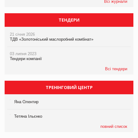
Всі журнали
ТЕНДЕРИ
21 січня 2026
ТДВ «Золотоніський маслоробний комбінат»
03 липня 2023
Тендери компанії
Всі тендери
ТРЕНІНГОВИЙ ЦЕНТР
Яна Олентир
Тетяна Ільєнко
повний список