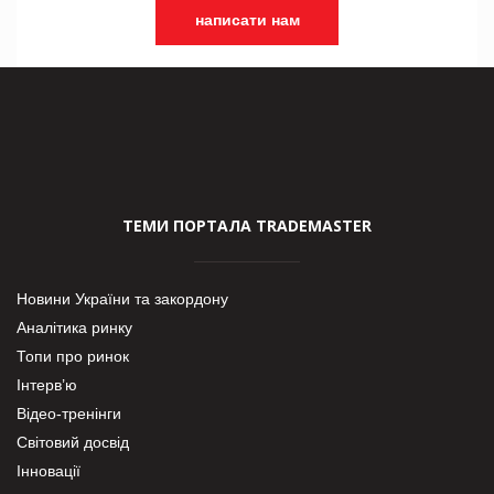
написати нам
ТЕМИ ПОРТАЛА TRADEMASTER
Новини України та закордону
Аналітика ринку
Топи про ринок
Інтерв’ю
Відео-тренінги
Світовий досвід
Інновації