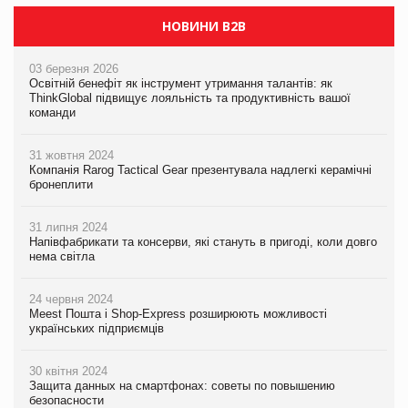
НОВИНИ B2B
03 березня 2026
Освітній бенефіт як інструмент утримання талантів: як
ThinkGlobal підвищує лояльність та продуктивність вашої
команди
31 жовтня 2024
Компанія Rarog Tactical Gear презентувала надлегкі керамічні
бронеплити
31 липня 2024
Напівфабрикати та консерви, які стануть в пригоді, коли довго
нема світла
24 червня 2024
Meest Пошта і Shop-Express розширюють можливості
українських підприємців
30 квітня 2024
Защита данных на смартфонах: советы по повышению
безопасности