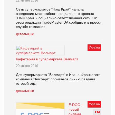
21 квітня 2016
Сеть супермаркетов "Наш Край" начала
внедрение масштабного социального проекта
"Наш Край" - социально-ответственная сеть. Об
этом редакции TradeMaster.UA сообщили в пресс-
службе компании.
детальніше
Україна
Кафетерий в супермаркете Велмарт
20 квітня 2016
Для супермаркета "Велмарт" в Ивано-Франковске
компания "Айсберг" произвела линию раздачи
готовой еды.
детальніше
Україна
E-DOC –
новый
Т
М
онлайн