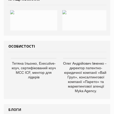
ОСОБИСТОСТІ
Тетяна Ільєнко, Executive-
Олег Андрійович Івченко —
коуч, сертифікований коуч
директор патентно-
МСС ICF, ментор для
юридичної компанії «Вайз
лідерів
Груп», консалтингової
компанії «Парето» та
маркетингової агенції
Myka Agency.
БЛОГИ