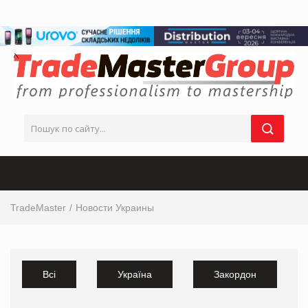
TradeMaster
Новости Украины
Всі
Україна
Закордон