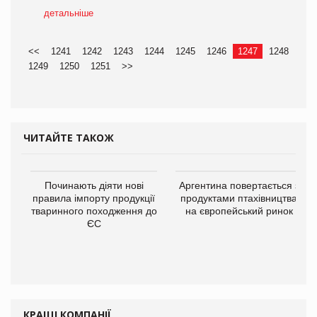
детальніше
<<
1241
1242
1243
1244
1245
1246
1247
1248
1249
1250
1251
>>
ЧИТАЙТЕ ТАКОЖ
Починають діяти нові
Аргентина повертається з
правила імпорту продукції
продуктами птахівництва
тваринного походження до
на європейський ринок
ЄС
КРАЩІ КОМПАНІЇ