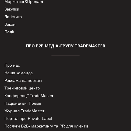
Маркетинг&Продажі
Закупки
Логістика
Закон
Події
ПРО В2В МЕДІА-ГРУПУ TRADEMASTER
Про нас
Наша команда
Реклама на порталі
Тренінговий центр
Конференції TradeMaster
Національні Премії
Журнал TradeMaster
Портал про Private Label
Послуги В2В- маркетингу та PR для клієнтів