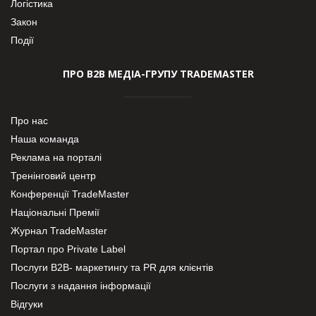
Логістика
Закон
Події
ПРО В2В МЕДІА-ГРУПУ TRADEMASTER
Про нас
Наша команда
Реклама на порталі
Тренінговий центр
Конференції TradeMaster
Національні Премії
Журнал TradeMaster
Портал про Private Label
Послуги В2В- маркетингу та PR для клієнтів
Послуги з надання інформації
Відгуки