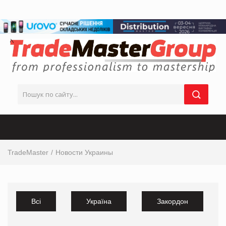
TradeMaster
Новости Украины
Всі
Україна
Закордон