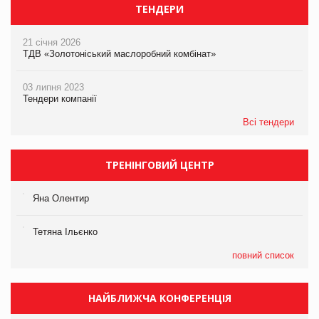
ТЕНДЕРИ
21 січня 2026
ТДВ «Золотоніський маслоробний комбінат»
03 липня 2023
Тендери компанії
Всі тендери
ТРЕНІНГОВИЙ ЦЕНТР
Яна Олентир
Тетяна Ільєнко
повний список
НАЙБЛИЖЧА КОНФЕРЕНЦІЯ