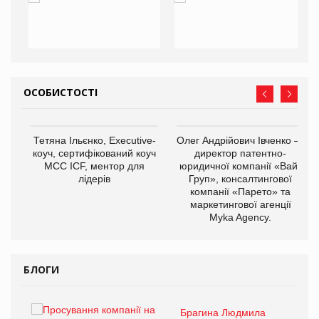
ОСОБИСТОСТІ
,
Тетяна Ільєнко, Executive-
Олег Андрійович Івченко —
ОВ
коуч, сертифікований коуч
директор патентно-
МСС ICF, ментор для
юридичної компанії «Вайз
лідерів
Груп», консалтингової
компанії «Парето» та
маркетингової агенції
Myka Agency.
БЛОГИ
Брагина Людмила