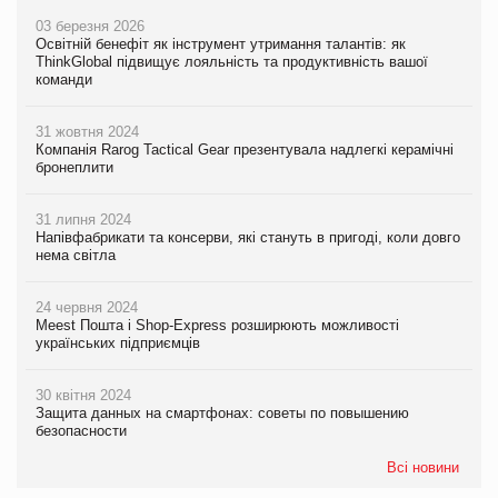
03 березня 2026
Освітній бенефіт як інструмент утримання талантів: як
ThinkGlobal підвищує лояльність та продуктивність вашої
команди
31 жовтня 2024
Компанія Rarog Tactical Gear презентувала надлегкі керамічні
бронеплити
31 липня 2024
Напівфабрикати та консерви, які стануть в пригоді, коли довго
нема світла
24 червня 2024
Meest Пошта і Shop-Express розширюють можливості
українських підприємців
30 квітня 2024
Защита данных на смартфонах: советы по повышению
безопасности
Всі новини