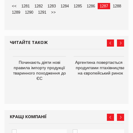
<<
1281
1282
1283
1284
1285
1286
1287
1288
1289
1290
1291
>>
ЧИТАЙТЕ ТАКОЖ
в
Починають діяти нові
Аргентина повертається з
правила імпорту продукції
продуктами птахівництва
тваринного походження до
на європейський ринок
О:
ЄС
КРАЩІ КОМПАНІЇ