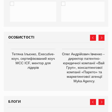
ОСОБИСТОСТІ
Тетяна Ільєнко, Executive-
Олег Андрійович Івченко —
коуч, сертифікований коуч
директор патентно-
МСС ICF, ментор для
юридичної компанії «Вайз
лідерів
Груп», консалтингової
компанії «Парето» та
маркетингової агенції
Myka Agency.
БЛОГИ