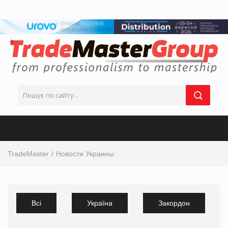
TradeMaster
Новости Украины
Всі
Україна
Закордон