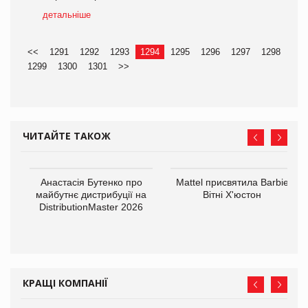
детальніше
<<
1291
1292
1293
1294
1295
1296
1297
1298
1299
1300
1301
>>
ЧИТАЙТЕ ТАКОЖ
Анастасія Бутенко про
Mattel присвятила Barbie
оди
майбутнє дистрибуції на
Вітні Х'юстон
DistributionMaster 2026
КРАЩІ КОМПАНІЇ