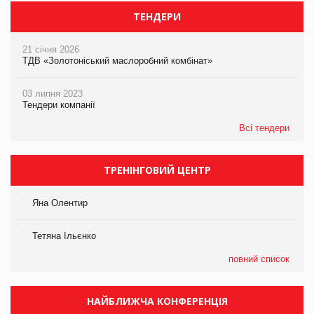
ТЕНДЕРИ
21 січня 2026
ТДВ «Золотоніський маслоробний комбінат»
03 липня 2023
Тендери компанії
Всі тендери
ТРЕНІНГОВИЙ ЦЕНТР
Яна Олентир
Тетяна Ільєнко
повний список
НАЙБЛИЖЧА КОНФЕРЕНЦІЯ