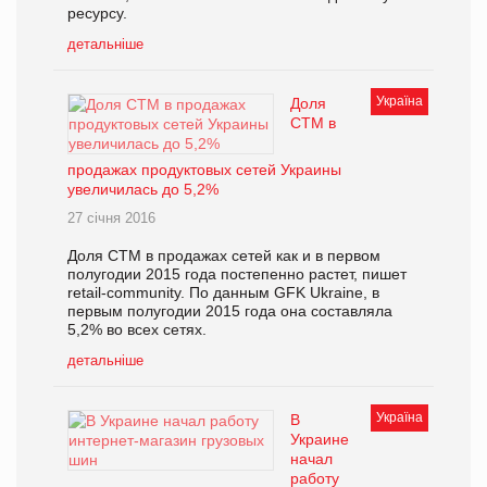
ресурсу.
детальніше
Україна
Доля
СТМ в
продажах продуктовых сетей Украины
увеличилась до 5,2%
27 січня 2016
Доля СТМ в продажах сетей как и в первом
полугодии 2015 года постепенно растет, пишет
retail-community. По данным GFK Ukraine, в
первым полугодии 2015 года она составляла
5,2% во всех сетях.
детальніше
Україна
В
Украине
начал
работу