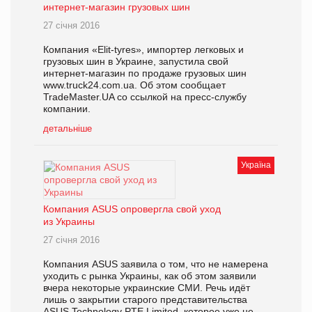
интернет-магазин грузовых шин
27 січня 2016
Компания «Elit-tyres», импортер легковых и
грузовых шин в Украине, запустила свой
интернет-магазин по продаже грузовых шин
www.truck24.com.ua. Об этом сообщает
TradeMaster.UA со ссылкой на пресс-службу
компании.
детальніше
Україна
Компания ASUS опровергла свой уход
из Украины
27 січня 2016
Компания ASUS заявила о том, что не намерена
уходить с рынка Украины, как об этом заявили
вчера некоторые украинские СМИ. Речь идёт
лишь о закрытии старого представительства
ASUS Technology PTE Limited, которое уже не