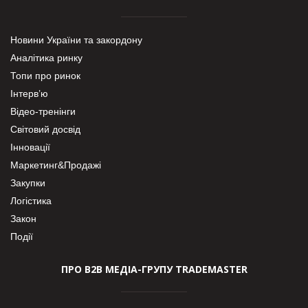
Новини України та закордону
Аналітика ринку
Топи про ринок
Інтерв’ю
Відео-тренінги
Світовий досвід
Інновації
Маркетинг&Продажі
Закупки
Логістика
Закон
Події
ПРО В2В МЕДІА-ГРУПУ TRADEMASTER