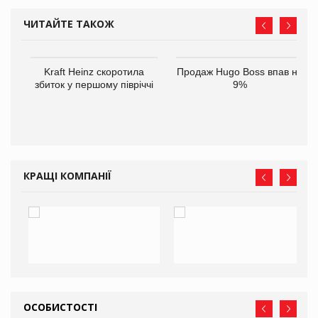
ЧИТАЙТЕ ТАКОЖ
ам
Kraft Heinz скоротила
Продаж Hugo Boss впав на
іше
збиток у першому півріччі
9%
КРАЩІ КОМПАНІЇ
ОСОБИСТОСТІ