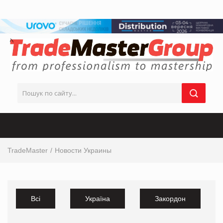
TradeMaster
Новости Украины
Всі
Україна
Закордон