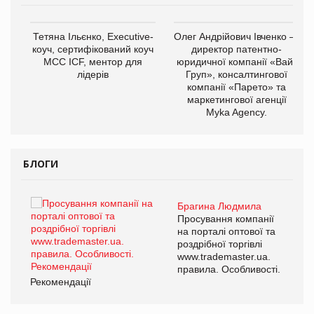
,
Тетяна Ільєнко, Executive-
Олег Андрійович Івченко —
ОВ
коуч, сертифікований коуч
директор патентно-
МСС ICF, ментор для
юридичної компанії «Вайз
лідерів
Груп», консалтингової
компанії «Парето» та
маркетингової агенції
Myka Agency.
БЛОГИ
Брагина Людмила
ї
Просування компанії
а
на порталі оптової та
роздрібної торгівлі
www.trademaster.ua.
і.
правила. Особливості.
Рекомендації
Ре