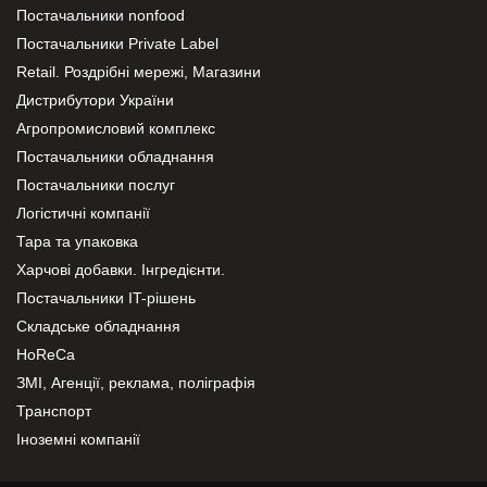
Постачальники nonfood
Постачальники Private Label
Retail. Роздрібні мережі, Магазини
Дистрибутори України
Агропромисловий комплекс
Постачальники обладнання
Постачальники послуг
Логістичні компанії
Тара та упаковка
Харчові добавки. Інгредієнти.
Постачальники IT-рішень
Складське обладнання
HoReCa
ЗМІ, Агенції, реклама, поліграфія
Транспорт
Іноземні компанії