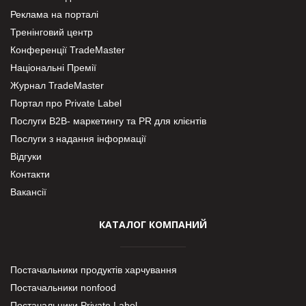
Реклама на порталі
Тренінговий центр
Конференції TradeMaster
Національні Премії
Журнал TradeMaster
Портал про Private Label
Послуги В2В- маркетингу та PR для клієнтів
Послуги з надання інформації
Відгуки
Контакти
Вакансії
КАТАЛОГ КОМПАНИЙ
Постачальники продуктів харчування
Постачальники nonfood
Постачальники Private Label