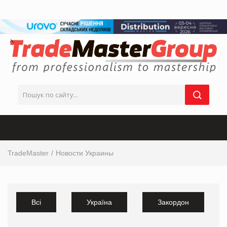
TradeMaster
Новости Украины
Всі
Україна
Закордон