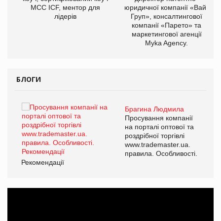
МСС ICF, ментор для
юридичної компанії «Вайз
лідерів
Груп», консалтингової
компанії «Парето» та
маркетингової агенції
Myka Agency.
БЛОГИ
Брагина Людмила
ї
Просування компанії
а
на порталі оптової та
роздрібної торгівлі
www.trademaster.ua.
і.
правила. Особливості.
Рекомендації
Ре