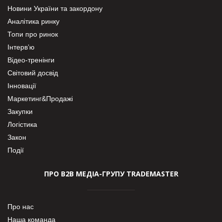
Новини України та закордону
Аналітика ринку
Топи про ринок
Інтерв’ю
Відео-тренінги
Світовий досвід
Інновації
Маркетинг&Продажі
Закупки
Логістика
Закон
Події
ПРО В2В МЕДІА-ГРУПУ TRADEMASTER
Про нас
Наша команда