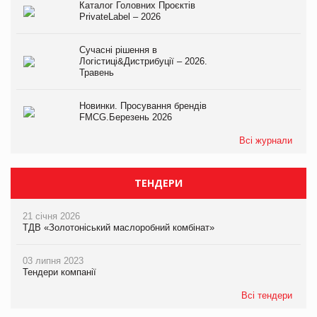
Каталог Головних Проєктів
PrivateLabel – 2026
Сучасні рішення в
Логістиці&Дистрибуції – 2026.
Травень
Новинки. Просування брендів
FMCG.Березень 2026
Всі журнали
ТЕНДЕРИ
21 січня 2026
ТДВ «Золотоніський маслоробний комбінат»
03 липня 2023
Тендери компанії
Всі тендери