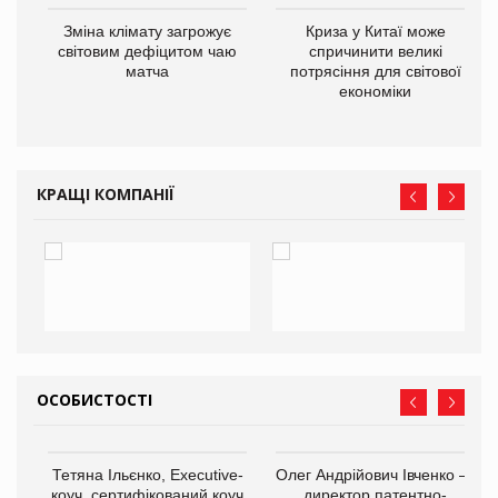
Зміна клімату загрожує
Криза у Китаї може
ne
світовим дефіцитом чаю
спричинити великі
матча
потрясіння для світової
економіки
КРАЩІ КОМПАНІЇ
ОСОБИСТОСТІ
,
Тетяна Ільєнко, Executive-
Олег Андрійович Івченко —
ОВ
коуч, сертифікований коуч
директор патентно-