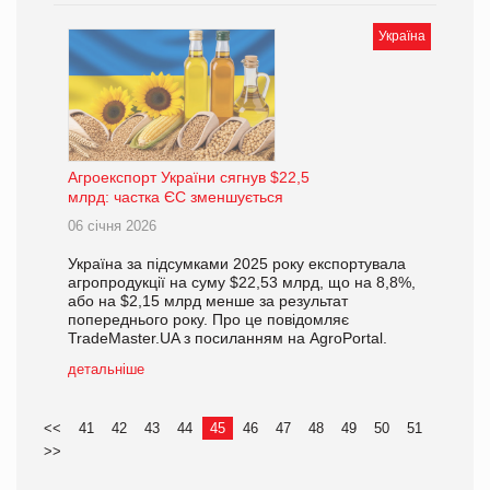
Україна
Агроекспорт України сягнув $22,5
млрд: частка ЄС зменшується
06 січня 2026
Україна за підсумками 2025 року експортувала
агропродукції на суму $22,53 млрд, що на 8,8%,
або на $2,15 млрд менше за результат
попереднього року. Про це повідомляє
TradeMaster.UA з посиланням на AgroPortal.
детальніше
<<
41
42
43
44
45
46
47
48
49
50
51
>>