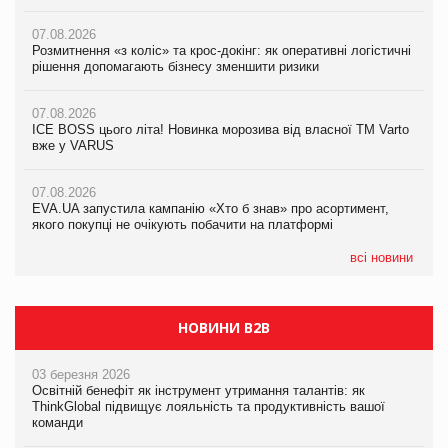
вже у VARUS
07.08.2026
07.08.2026
Розмитнення «з коліс» та крос-докінг: як оперативні логістичні
07.08.2026
Kraft Heinz скоротила збиток у першому півріччі
рішення допомагають бізнесу зменшити ризики
EVA.UA запустила кампанію «Хто б знав» про асортимент,
якого покупці не очікують побачити на платформі
07.08.2026
07.08.2026
Продажі Hugo Boss впали на 9%
ICE BOSS цього літа! Новинка морозива від власної ТМ Varto
06.08.2026
вже у VARUS
Смачна новинка для хвостатих: у VARUS з’явилися паучі
07.08.2026
Varto Paw expert від власної ТМ Varto!
Франція заборонила рекламні дзвінки без згоди клієнтів
07.08.2026
EVA.UA запустила кампанію «Хто б знав» про асортимент,
05.08.2026
якого покупці не очікують побачити на платформі
Мережа супермаркетів VARUS купує мережу магазинів
формату convenience store КОЛО: об’єднана компанія
налічуватиме 374 магазини
всі новини
НОВИНИ B2B
03 березня 2026
Освітній бенефіт як інструмент утримання талантів: як
ThinkGlobal підвищує лояльність та продуктивність вашої
команди