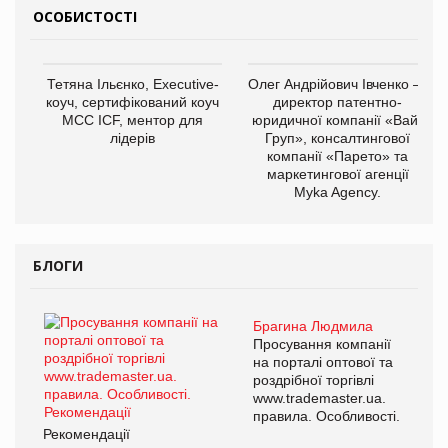
ОСОБИСТОСТІ
Тетяна Ільєнко, Executive-
Олег Андрійович Івченко —
коуч, сертифікований коуч
директор патентно-
МСС ICF, ментор для
юридичної компанії «Вайз
лідерів
Груп», консалтингової
компанії «Парето» та
маркетингової агенції
Myka Agency.
БЛОГИ
Брагина Людмила
Просування компанії
на порталі оптової та
роздрібної торгівлі
www.trademaster.ua.
правила. Особливості.
Рекомендації