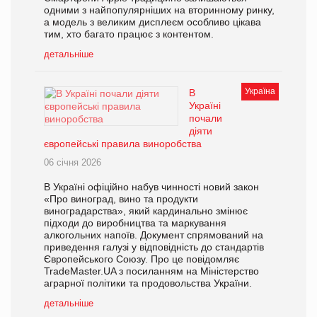
одними з найпопулярніших на вторинному ринку,
а модель з великим дисплеєм особливо цікава
тим, хто багато працює з контентом.
детальніше
Україна
В
Україні
почали
діяти
європейські правила виноробства
06 січня 2026
В Україні офіційно набув чинності новий закон
«Про виноград, вино та продукти
виноградарства», який кардинально змінює
підходи до виробництва та маркування
алкогольних напоїв. Документ спрямований на
приведення галузі у відповідність до стандартів
Європейського Союзу. Про це повідомляє
TradeMaster.UA з посиланням на Міністерство
аграрної політики та продовольства України.
детальніше