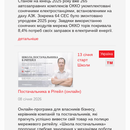
Станом на кінець 2025 року вже 265
автозаправних комплексів ОККО укомплектовані
сонячними електростанціями, встановленими на
даху АЗК. Зокрема 64 СЕС було змонтовано
упродовж 2025 року. Завдяки використанню
сонячних модулів мережа ОККО торік покривала
8,4% потреб своїх заправок в електричній енергії.
детальніше
Україна
13 січня
старт
Т
М
Школи
Постачальника в Рітейл (онлайн)
08 січня 2026
Онлайн-програма для власників бізнесу,
керівників компаній та постачальників, які
прагнуть успішно вивести свій товар на полицю
мережевого ритейлу. «Школа постачальника»
пропонує глибоке занурення у механізми роботи