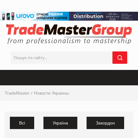
TradeMaster
Новости Украины
Всі
Україна
Закордон