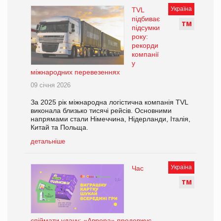
Україна
TVL
підбиває
Т
М
підсумки
року:
рекорди
компанії
у
міжнародних перевезеннях
09 січня 2026
За 2025 рік міжнародна логістична компанія TVL
виконала близько тисячі рейсів. Основними
напрямами стали Німеччина, Нідерланди, Італія,
Китай та Польща.
детальніше
Україна
Час
Т
М
спіймати удачу: «Аврора» продовжує