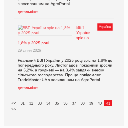
з посиланням на AgroPortal.
детальніше
Україна
ВВП
України
зріс на
1,8% у 2025 році
29 січня 2026
Реальний ВВП України у 2025 році зріс на 1,8% до
попереднього року. Листопадові показники зросли
на 5,2%, а грудневі — на 3,4% завдяки внеску
сільського господарства. Про це повідомляє
TradeMaster.UA з посиланням на AgroPortal.
детальніше
<<
31
32
33
34
35
36
37
38
39
40
41
>>