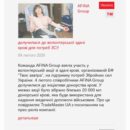
Україна
AFINA
Group
Т
М
долучилася до волонтерської здачі
крові для потреб ЗСУ
04 лютого 2026
Команда AFINA Group взяла участь у
волонтерській акції зі здачі крові, організованій БФ
“Твоє завтра”, на підтримку потреб Збройних сил
України. 4 лютого співробітники AFINA Group
долучилися до ініціативи донорства крові. У
межах акції було зібрано близько 20 000 мл
донорської крові, яка буде використана для
надання медичної допомоги військовим. Про це
повідомляє TradeMaster.UA з посиланням на
прес-реліз компанії.
детальніше