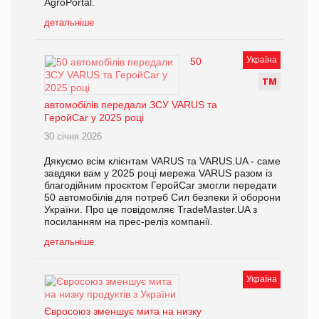
AgroPortal.
детальніше
Україна
50
Т
М
автомобілів передали ЗСУ VARUS та
ГеройCar у 2025 році
30 січня 2026
Дякуємо всім клієнтам VARUS та VARUS.UA - саме
завдяки вам у 2025 році мережа VARUS разом із
благодійним проєктом ГеройCar змогли передати
50 автомобілів для потреб Сил безпеки й оборони
України. Про це повідомляє TradeMaster.UA з
посиланням на прес-реліз компанії.
детальніше
Україна
Євросоюз зменшує мита на низку