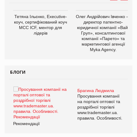
,
Тетяна Ільєнко, Executive-
Олег Андрійович Івченко —
ОВ
коуч, сертифікований коуч
директор патентно-
МСС ICF, ментор для
юридичної компанії «Вайз
лідерів
Груп», консалтингової
компанії «Парето» та
маркетингової агенції
Myka Agency.
БЛОГИ
Брагина Людмила
ї
Просування компанії
а
на порталі оптової та
роздрібної торгівлі
www.trademaster.ua.
і.
правила. Особливості.
Рекомендації
Ре