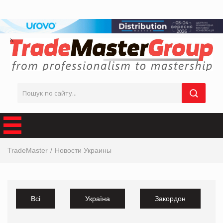
TradeMaster
Новости Украины
Всі
Україна
Закордон