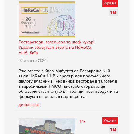
Україна
Т
М
Ресторатори, готельєри та шеф-кухарі
України зберуться втретє на HoReCa
HUB, Київ
03 лютого 2026
Вже втретє в Києві відбудеться Всеукраїнський
захід HoReCa HUB - простір для професійного
діалогу власників і керівників ресторанів та готелів
з виробниками FMCG, дистриб’юторами, де
обговорюються актуальні тренди, нові продукти та
формуються реальні партнерства.
детальніше
Україна
Рік
Т
М