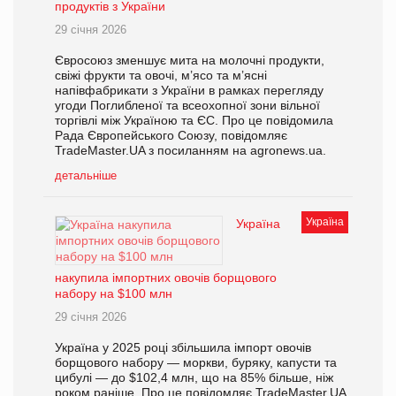
продуктів з України
29 січня 2026
Євросоюз зменшує мита на молочні продукти,
свіжі фрукти та овочі, м’ясо та м’ясні
напівфабрикати з України в рамках перегляду
угоди Поглибленої та всеохопної зони вільної
торгівлі між Україною та ЄС. Про це повідомила
Рада Європейського Союзу, повідомляє
TradeMaster.UA з посиланням на agronews.ua.
детальніше
Україна
Україна
накупила імпортних овочів борщового
набору на $100 млн
29 січня 2026
Україна у 2025 році збільшила імпорт овочів
борщового набору — моркви, буряку, капусти та
цибулі — до $102,4 млн, що на 85% більше, ніж
роком раніше. Про це повідомляє TradeMaster.UA