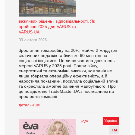
важливих рішень і відповідальності. Як
пройшов 2025 для VARUS та
VARUS.UA
03 лютого 2026
Зростання товарообігу на 20%, майже 2 млрд грн
сплачених податків та близько 60 млн грн на
соціальні ініціативи. Це лише частина досягнень
мережі VARUS у 2025 році. Попри війну,
енергетичні та економічні виклики, компанія не
лише зберегла операційну ефективність, а й
наростила показники, посилила соціальний вплив
та окреслила амбітне бачення майбутнього. Про
це повідомляє TradeMaster.UA з посиланням на
прес-реліз компанії.
детальніше
Україна
EVA
Т
М