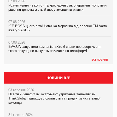
07.08.2026
07.08.2026
Розмитнення «з коліс» та крос-докінг: як оперативні логістичні
07.08.2026
Kraft Heinz скоротила збиток у першому півріччі
рішення допомагають бізнесу зменшити ризики
EVA.UA запустила кампанію «Хто б знав» про асортимент,
якого покупці не очікують побачити на платформі
07.08.2026
07.08.2026
Продажі Hugo Boss впали на 9%
ICE BOSS цього літа! Новинка морозива від власної ТМ Varto
06.08.2026
вже у VARUS
Смачна новинка для хвостатих: у VARUS з’явилися паучі
07.08.2026
Varto Paw expert від власної ТМ Varto!
Франція заборонила рекламні дзвінки без згоди клієнтів
07.08.2026
EVA.UA запустила кампанію «Хто б знав» про асортимент,
05.08.2026
якого покупці не очікують побачити на платформі
Мережа супермаркетів VARUS купує мережу магазинів
формату convenience store КОЛО: об’єднана компанія
налічуватиме 374 магазини
всі новини
НОВИНИ B2B
03 березня 2026
Освітній бенефіт як інструмент утримання талантів: як
ThinkGlobal підвищує лояльність та продуктивність вашої
команди
31 жовтня 2024