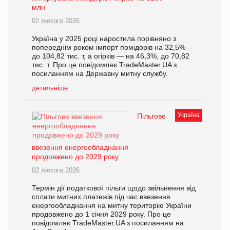
млн
02 лютого 2026
Україна у 2025 році наростила порівняно з
попереднім роком імпорт помідорів на 32,5% —
до 104,82 тис. т, а огірків — на 46,3%, до 70,82
тис. т. Про це повідомляє TradeMaster.UA з
посиланням на Державну митну службу.
детальніше
Україна
Пільгове
ввезення енергообладнання
продовжено до 2029 року
02 лютого 2026
Термін дії податкової пільги щодо звільнення від
сплати митних платежів під час ввезення
енергообладнання на митну територію України
продовжено до 1 січня 2029 року. Про це
повідомляє TradeMaster.UA з посиланням на