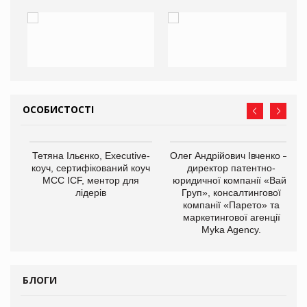
ОСОБИСТОСТІ
,
Тетяна Ільєнко, Executive-
Олег Андрійович Івченко —
ОВ
коуч, сертифікований коуч
директор патентно-
МСС ICF, ментор для
юридичної компанії «Вайз
лідерів
Груп», консалтингової
компанії «Парето» та
маркетингової агенції
Myka Agency.
БЛОГИ