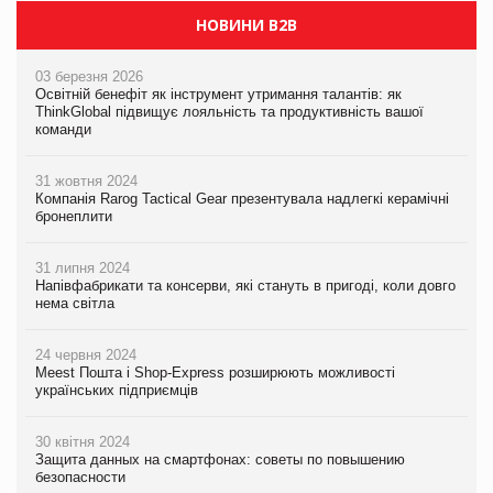
НОВИНИ B2B
03 березня 2026
Освітній бенефіт як інструмент утримання талантів: як
ThinkGlobal підвищує лояльність та продуктивність вашої
команди
31 жовтня 2024
Компанія Rarog Tactical Gear презентувала надлегкі керамічні
бронеплити
31 липня 2024
Напівфабрикати та консерви, які стануть в пригоді, коли довго
нема світла
24 червня 2024
Meest Пошта і Shop-Express розширюють можливості
українських підприємців
30 квітня 2024
Защита данных на смартфонах: советы по повышению
безопасности