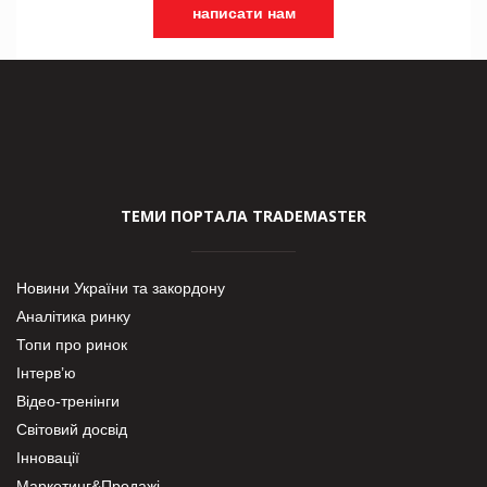
написати нам
ТЕМИ ПОРТАЛА TRADEMASTER
Новини України та закордону
Аналітика ринку
Топи про ринок
Інтерв’ю
Відео-тренінги
Світовий досвід
Інновації
Маркетинг&Продажі