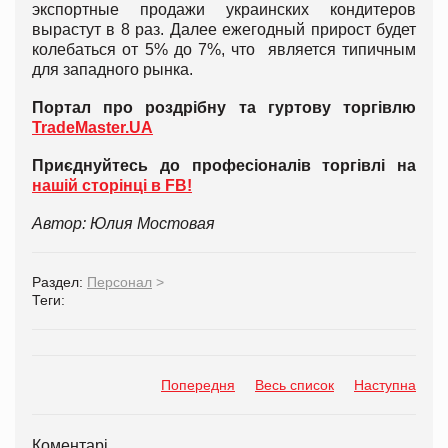
экспортные продажи украинских кондитеров
вырастут в 8 раз. Далее ежегодный прирост будет
колебаться от 5% до 7%, что является типичным
для западного рынка.
Портал про роздрібну та гуртову торгівлю
TradeMaster.UA
Приєднуйтесь до професіоналів торгівлі на
нашій сторінці в FB!
Автор: Юлия Мостовая
Раздел:
Персонал
>
Теги:
Попередня
Весь список
Наступна
Коментарі