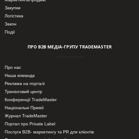
Закупки
Логістика
Закон
Події
ПРО В2В МЕДІА-ГРУПУ TRADEMASTER
Про нас
Наша команда
Реклама на порталі
Тренінговий центр
Конференції TradeMaster
Національні Премії
Журнал TradeMaster
Портал про Private Label
Послуги В2В- маркетингу та PR для клієнтів