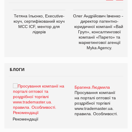
,
Тетяна Ільєнко, Executive-
Олег Андрійович Івченко —
ОВ
коуч, сертифікований коуч
директор патентно-
МСС ICF, ментор для
юридичної компанії «Вайз
лідерів
Груп», консалтингової
компанії «Парето» та
маркетингової агенції
Myka Agency.
БЛОГИ
Брагина Людмила
ї
Просування компанії
а
на порталі оптової та
роздрібної торгівлі
www.trademaster.ua.
і.
правила. Особливості.
Рекомендації
Ре