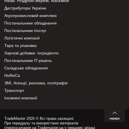
Retail. Роздрібні мережі, Магазини
Дистрибутори України
Агропромисловий комплекс
Постачальники обладнання
Постачальники послуг
Логістичні компанії
Тара та упаковка
Харчові добавки. Інгредієнти.
Постачальники IT-рішень
Складське обладнання
HoReCa
ЗМІ, Агенції, реклама, поліграфія
Транспорт
Іноземні компанії
TradeMaster 2026 © Всі права захищені.
При передруку та використанні матеріалів
гіперпосилання на Trademaster.ua у першому абзаці