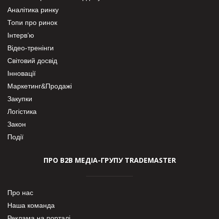
Аналітика ринку
Топи про ринок
Інтерв’ю
Відео-тренінги
Світовий досвід
Інновації
Маркетинг&Продажі
Закупки
Логістика
Закон
Події
ПРО В2В МЕДІА-ГРУПУ TRADEMASTER
Про нас
Наша команда
Реклама на порталі