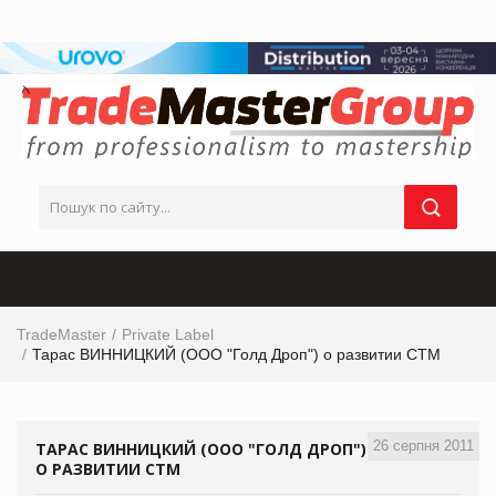
TradeMaster
Private Label
Тарас ВИННИЦКИЙ (ООО "Голд Дроп") о развитии СТМ
26 серпня 2011
ТАРАС ВИННИЦКИЙ (ООО "ГОЛД ДРОП")
О РАЗВИТИИ СТМ