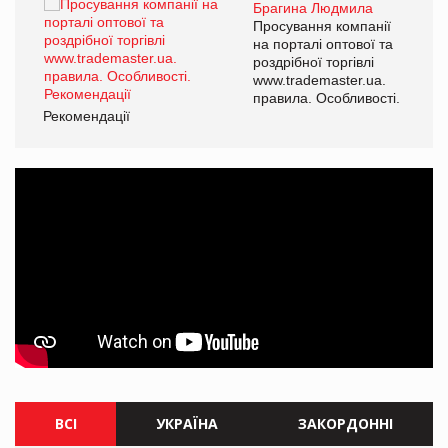
Брагина Людмила
ї
Просування компанії
а
на порталі оптової та
роздрібної торгівлі
www.trademaster.ua.
і.
правила. Особливості.
Рекомендації
Ре
ВСІ
УКРАЇНА
ЗАКОРДОННІ