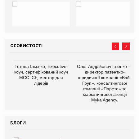
ОСОБИСТОСТІ
,
Тетяна Ільєнко, Executive-
Олег Андрійович Івченко —
ОВ
коуч, сертифікований коуч
директор патентно-
МСС ICF, ментор для
юридичної компанії «Вайз
лідерів
Груп», консалтингової
компанії «Парето» та
маркетингової агенції
Myka Agency.
БЛОГИ