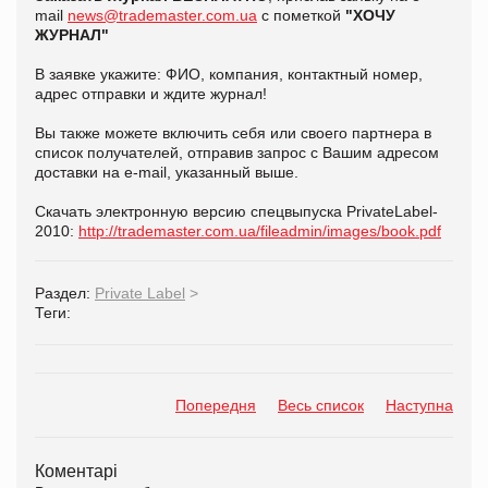
mail
news@trademaster.com.ua
с пометкой
"ХОЧУ
ЖУРНАЛ"
В заявке укажите: ФИО, компания, контактный номер,
адрес отправки и ждите журнал!
Вы также можете включить себя или своего партнера в
список получателей, отправив запрос с Вашим адресом
доставки на e-mail, указанный выше.
Скачать электронную версию спецвыпуска PrivateLabel-
2010:
http://trademaster.com.ua/fileadmin/images/book.pdf
Раздел:
Private Label
>
Теги:
Попередня
Весь список
Наступна
Коментарі