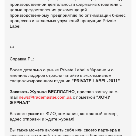
производственной деятельности фирмы-изготовителя с
целью предоставления рекомендаций
производственному предприятию по оптимизации бизнес
процессов и желаемых улучшений продукции Private
Label.
***
Справка PL:
Более детально о рынке Private Label в Украине и о
мнениях лидеров отрасли читайте в эксклюзивном
специализированном издании
"PRIVATE LABEL-2011".
Заказать Журнал БЕСПЛАТНО
, прислав заявку на e-
mail
news@trademaster.com.ua
с пометкой
"ХОЧУ
ЖУРНАЛ"
В заявке укажите: ФИО, компания, контактный номер,
адрес отправки и ждите журнал!
Вы также можете включить себя или своего партнера в
список получателей, отправив запрос с Вашим адресом