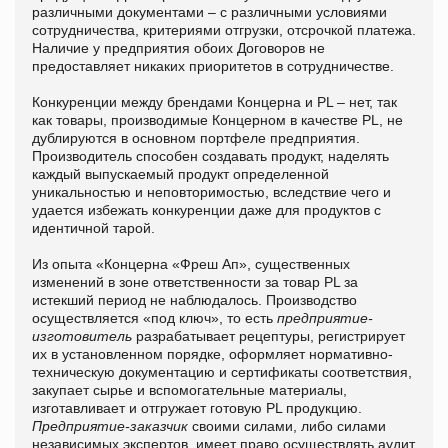
различными документами – с различными условиями
сотрудничества, критериями отгрузки, отсрочкой платежа.
Наличие у предприятия обоих Договоров не
предоставляет никаких приоритетов в сотрудничестве.
Конкуренции между брендами Концерна и PL – нет, так
как товары, производимые Концерном в качестве PL, не
дублируются в основном портфеле предприятия.
Производитель способен создавать продукт, наделять
каждый выпускаемый продукт определенной
уникальностью и неповторимостью, вследствие чего и
удается избежать конкуренции даже для продуктов с
идентичной тарой.
Из опыта «Концерна «Фреш Ап», существенных
изменений в зоне ответственности за товар PL за
истекший период не наблюдалось. Производство
осуществляется «под ключ», то есть
предприятие-
изготовитель
разрабатывает рецептуры, регистрирует
их в установленном порядке, оформляет нормативно-
техническую документацию и сертификаты соответствия,
закупает сырье и вспомогательные материалы,
изготавливает и отгружает готовую PL продукцию.
Предприятие-заказчик
своими силами, либо силами
независимых экспертов, имеет право осуществлять аудит