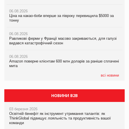
налічуватиме 374 магазини
06.08.2026
06.08.2026
Ціна на какао-боби вперше за півроку перевищила $5000 за
05.08.2026
Равликові ферми у Франції масово закриваються, для галузі
тонну
Російська атака 5 серпня стала одним із наймасштабніших
видався катастрофічний сезон
ударів по українському бізнесу за час повномасштабної війни
06.08.2026
06.08.2026
Равликові ферми у Франції масово закриваються, для галузі
05.08.2026
Amazon поверне клієнтам 600 млн доларів за раніше сплачені
видався катастрофічний сезон
Смачне поповнення дитячого меню: у VARUS з’явилися
мита
новинки від ТМ ТОКЕРИ
06.08.2026
05.08.2026
Amazon поверне клієнтам 600 млн доларів за раніше сплачені
05.08.2026
У Євросоюзі набули чинності нові правила щодо штучного
мита
Сергій Лісунов про заморожені хлібобулочні вироби на
інтелекту
PrivateLabel&FMCG Master 2026
всі новини
НОВИНИ B2B
03 березня 2026
Освітній бенефіт як інструмент утримання талантів: як
ThinkGlobal підвищує лояльність та продуктивність вашої
команди