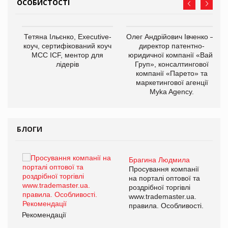
ОСОБИСТОСТІ
,
Тетяна Ільєнко, Executive-
Олег Андрійович Івченко —
ОВ
коуч, сертифікований коуч
директор патентно-
МСС ICF, ментор для
юридичної компанії «Вайз
лідерів
Груп», консалтингової
компанії «Парето» та
маркетингової агенції
Myka Agency.
БЛОГИ
Брагина Людмила
ї
Просування компанії
а
на порталі оптової та
роздрібної торгівлі
www.trademaster.ua.
і.
правила. Особливості.
Рекомендації
Ре