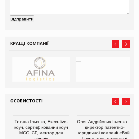
КРАЩІ КОМПАНІЇ
ОСОБИСТОСТІ
,
Тетяна Ільєнко, Executive-
Олег Андрійович Івченко —
ОВ
коуч, сертифікований коуч
директор патентно-
МСС ICF, ментор для
юридичної компанії «Вайз
лідерів
Груп», консалтингової