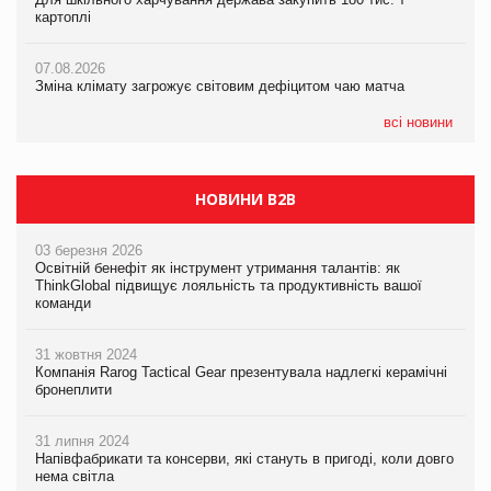
картоплі
07.08.2026
ICE BOSS цього літа! Новинка морозива від власної ТМ Varto
07.08.2026
вже у VARUS
07.08.2026
Kraft Heinz скоротила збиток у першому півріччі
Зміна клімату загрожує світовим дефіцитом чаю матча
07.08.2026
EVA.UA запустила кампанію «Хто б знав» про асортимент,
всі новини
якого покупці не очікують побачити на платформі
НОВИНИ B2B
03 березня 2026
Освітній бенефіт як інструмент утримання талантів: як
ThinkGlobal підвищує лояльність та продуктивність вашої
команди
31 жовтня 2024
Компанія Rarog Tactical Gear презентувала надлегкі керамічні
бронеплити
31 липня 2024
Напівфабрикати та консерви, які стануть в пригоді, коли довго
нема світла