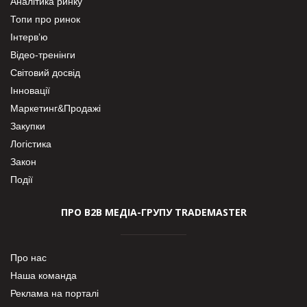
Аналітика ринку
Топи про ринок
Інтерв’ю
Відео-тренінги
Світовий досвід
Інновації
Маркетинг&Продажі
Закупки
Логістика
Закон
Події
ПРО В2В МЕДІА-ГРУПУ TRADEMASTER
Про нас
Наша команда
Реклама на порталі