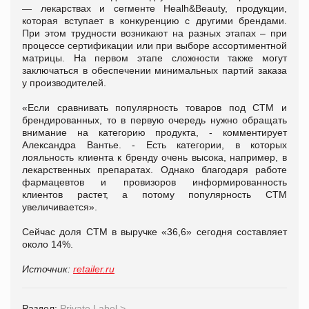
— лекарствах и сегменте Healh&Beauty, продукции,
которая вступает в конкуренцию с другими брендами.
При этом трудности возникают на разных этапах – при
процессе сертификации или при выборе ассортиментной
матрицы. На первом этапе сложности также могут
заключаться в обеспечении минимальных партий заказа
у производителей.
«Если сравнивать популярность товаров под СТМ и
брендированных, то в первую очередь нужно обращать
внимание на категорию продукта, - комментирует
Александра Вантье. - Есть категории, в которых
лояльность клиента к бренду очень высока, например, в
лекарственных препаратах. Однако благодаря работе
фармацевтов и провизоров информированность
клиентов растет, а потому популярность СТМ
увеличивается».
Сейчас доля СТМ в выручке «36,6» сегодня составляет
около 14%.
Источник:
retailer.ru
Раздел:
Private Label
>