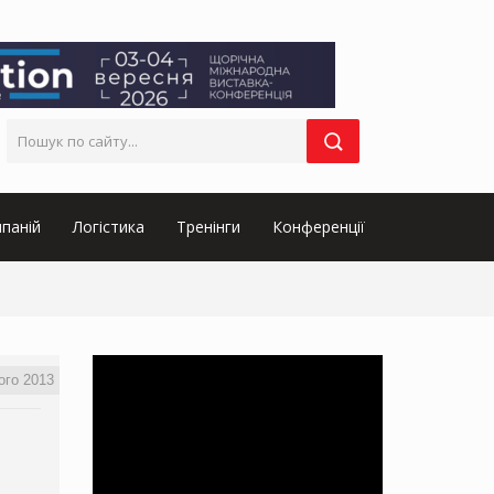
паній
Логістика
Тренінги
Конференції
ого 2013