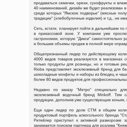
продаваться семечки, орехи, сухофрукты и вла
40 наименований, дизайн же будет реализован в 
среди которых "Ямское подворье" (мясные полу
традиции" (хлебобулочные изделия) и т.д., не и
Сеть, кстати, планирует пойти в дальнейшем по
в прикассовой зоне. У компании уже просл
гастрономии, которую "Дикси" самостоятельно 
и большие объемы продаж в полной мере оправ
Общепризнанный лидер по действующему колич
4000 видов товаров реализуется в магазинах 
только продукты для розницы, но и готовые р
Rioba представляет эксклюзивный бренд для б
шоколадные конфеты и наборы из блюдец и чашек
более 80 видов продуктов для профессиональны
Недавно по заказу "Метро" специально для
эксклюзивный водочный бренд Minkoff. Тем с
продукции, дополнив уже существующие коньяк, 
Еще один лидер по доле СТМ в общем количе
продуктовый портфель алкогольного бренда "Ста
Ритейлер приступил к активной разморозке з
занимается поиском партнера для розлива "Княж