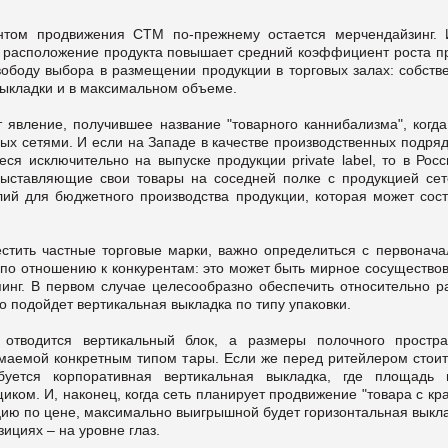
том продвижения СТМ по-прежнему остается мерчендайзинг. 
ое расположение продукта повышает средний коэффициент роста п
вободу выбора в размещении продукции в торговых залах: собств
выкладки и в максимальном объеме.
явление, получившее название "товарного каннибализма", когд
ых сетями. И если на Западе в качестве производственных подряд
я исключительно на выпуске продукции private label, то в Росс
выставляющие свои товары на соседней полке с продукцией сет
ий для бюджетного производства продукции, которая может сост
стить частные торговые марки, важно определиться с первонача
 по отношению к конкурентам: это может быть мирное сосущество
инг. В первом случае целесообразно обеспечить относительно р
о подойдет вертикальная выкладка по типу упаковки.
отводится вертикальный блок, а размеры полочного простра
имаемой конкретным типом тары. Если же перед ритейлером стоит
буется корпоративная вертикальная выкладка, где площадь 
ком. И, наконец, когда сеть планирует продвижение "товара с к
цию по цене, максимально выигрышной будет горизонтальная выкл
циях – на уровне глаз.