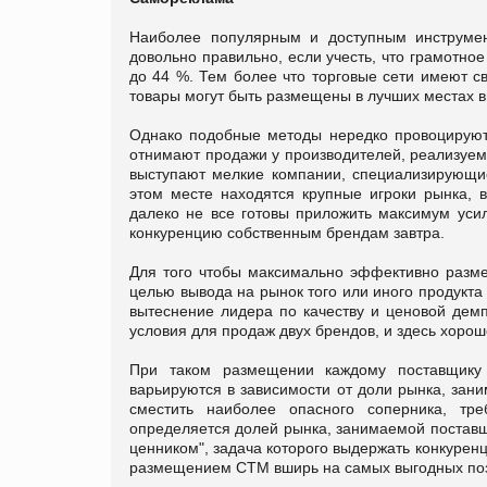
Наиболее популярным и доступным инструмен
довольно правильно, если учесть, что грамотн
до 44 %. Тем более что торговые сети имеют с
товары могут быть размещены в лучших местах 
Однако подобные методы нередко провоцируют 
отнимают продажи у производителей, реализуем
выступают мелкие компании, специализирующиес
этом месте находятся крупные игроки рынка, 
далеко не все готовы приложить максимум усил
конкуренцию собственным брендам завтра.
Для того чтобы максимально эффективно разме
целью вывода на рынок того или иного продукта
вытеснение лидера по качеству и ценовой демп
условия для продаж двух брендов, и здесь хорош
При таком размещении каждому поставщику 
варьируются в зависимости от доли рынка, зан
сместить наиболее опасного соперника, тре
определяется долей рынка, занимаемой поставщи
ценником", задача которого выдержать конкурен
размещением СТМ вширь на самых выгодных пози