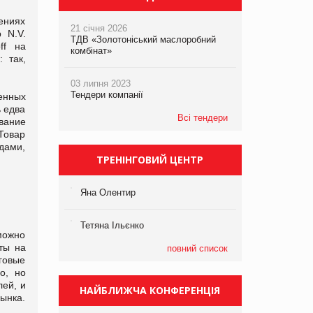
ениях
21 січня 2026
 N.V.
ТДВ «Золотоніський маслоробний
ff на
комбінат»
 так,
03 липня 2023
Тендери компанії
енных
ь едва
Всі тендери
вание
Товар
дами,
ТРЕНІНГОВИЙ ЦЕНТР
Яна Олентир
Тетяна Ільєнко
 можно
ты на
повний список
говые
о, но
лей, и
НАЙБЛИЖЧА КОНФЕРЕНЦІЯ
рынка.