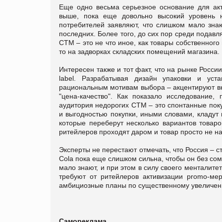
Еще одно весьма серьезное основание для акт
выше, пока еще довольно высокий уровень н
потребителей заявляют, что слишком мало знаю
последних. Более того, до сих пор среди подав
СТМ – это не что иное, как товары собственного
то на задворках складских помещений магазина.
Интересен также и тот факт, что на рынке Росси
label. Разрабатывая дизайн упаковки и ус
рациональным мотивам выбора – акцентируют вн
"цена-качество". Как показало исследование, 
аудитория недорогих СТМ – это спонтанные пок
и выгодностью покупки, иными словами, кладут в
которые переберут несколько вариантов товаро
ритейлеров проходят даром и товар просто не на
Эксперты не перестают отмечать, что Россия – с
Cola пока еще слишком сильна, чтобы он без сом
мало знают, и при этом в силу своего менталите
требуют от ритейлеров активизации promo-ме
амбициозные планы по существенному увеличен
Самореклама