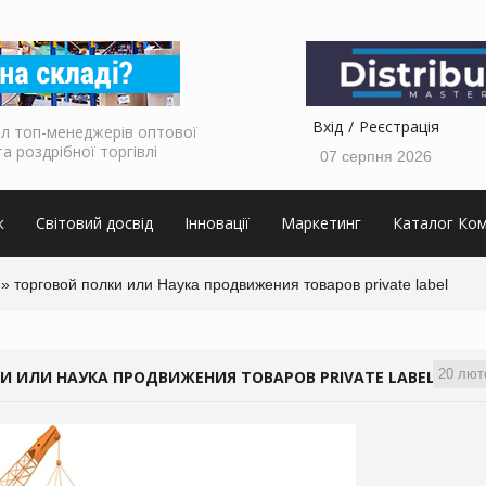
Вхід
Реєстрація
л топ-менеджерів оптової
та роздрібної торгівлі
07 серпня 2026
к
Світовий досвід
Інновації
Маркетинг
Каталог Ком
 торговой полки или Наука продвижения товаров private label
20 лют
 ИЛИ НАУКА ПРОДВИЖЕНИЯ ТОВАРОВ PRIVATE LABEL