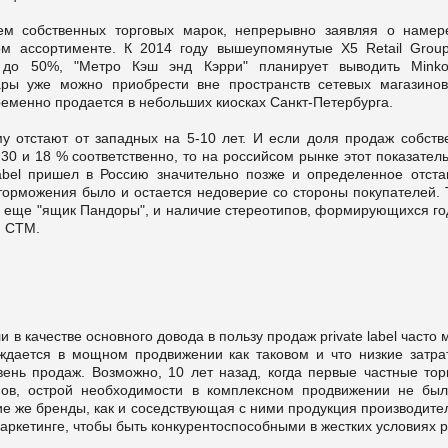
ием собственных торговых марок, непрерывно заявляя о намер
м ассортименте. К 2014 году вышеупомянутые Х5 Retail Group
до 50%, "Метро Кэш энд Кэрри" планирует выводить Minko
ры уже можно приобрести вне пространств сетевых магазинов:
ременно продается в небольших киосках Санкт-Петербурга.
 отстают от западных на 5-10 лет. И если доля продаж собств
30 и 18 % соответственно, то на российсом рынке этот показател
label пришел в Россию значительно позже и определенное отста
орможения было и остается недоверие со стороны покупателей. 
ка еще "ящик Пандоры", и наличие стереотипов, формирующихся го
ю СТМ.
 в качестве основного довода в пользу продаж private label часто
уждается в мощном продвижении как таковом и что низкие затра
ень продаж. Возможно, 10 лет назад, когда первые частные тор
нов, острой необходимости в комплексном продвижении не был
ие же бренды, как и соседствующая с ними продукция производите
аркетинге, чтобы быть конкурентоспособными в жестких условиях 