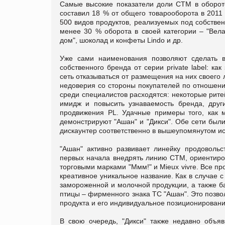
Самые высокие показатели доли СТМ в обороте 
составил 18 % от общего товарооборота в 2011
500 видов продуктов, реализуемых под собств
менее 30 % оборота в своей категории – "Вела
дом", шоколад и конфеты Lindo и др.
Уже сами наименования позволяют сделать в
собственного бренда от серии private label: ка
сеть отказываться от размещения на них своего
недоверия со стороны покупателей по отношени
среди специалистов расходятся: некоторые рите
имидж и повысить узнаваемость бренда, друг
продвижения PL. Удачные примеры того, как 
демонстрируют "Ашан" и "Дикси". Обе сети был
дискаунтер соответственно в вышеупомянутом исс
"Ашан" активно развивает линейку продовольст
первых начала внедрять линию СТМ, ориентиров
торговыми марками "Ммм!" и Mieux vivre. Все пр
креативное уникальное название. Как в случае 
замороженной и молочной продукции, а также б
птицы – фирменного знака ТС "Ашан". Это позво
продукта и его индивидуальное позиционировани
В свою очередь, "Дикси" также недавно объяв