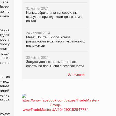
label
более
31 липня 2024
ие не
Напівфабрикати та консерви, які
ышкин
стануть в пригоді, коли довго нема
світла
ления
24 червня 2024
уждает
Meest Пошта і Shop-Express
 росту
розширюють можливості українських
просу
підприємців
репить
 ради
30 квітня 2024
 СТМ,
Защита данных на смартфонах:
кет и
советы по повышению безопасности
Всі новини
ой из
– под
 менее
озиций
жение
звание
будут