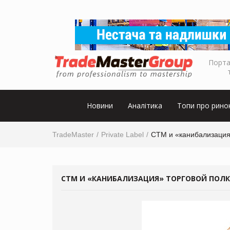
Порта
Новини
Аналітика
Топи про рино
TradeMaster
Private Label
СТМ и «канибализация»
СТМ И «КАНИБАЛИЗАЦИЯ» ТОРГОВОЙ ПОЛКИ