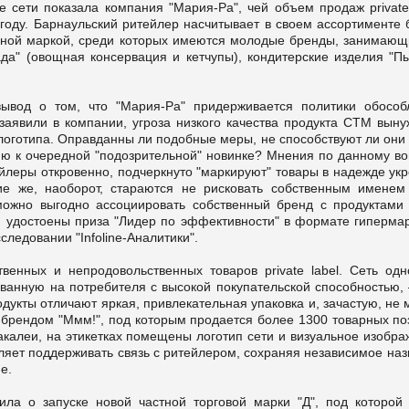
сети показала компания "Мария-Ра", чей объем продаж private 
 году. Барнаульский ритейлер насчитывает в своем ассортименте 
енной маркой, среди которых имеются молодые бренды, занимающ
да" (овощная консервация и кетчупы), кондитерские изделия "П
ывод о том, что "Мария-Ра" придерживается политики обособ
к заявили в компании, угроза низкого качества продукта СТМ вын
 логотипа. Оправданны ли подобные меры, не способствуют ли они
ю к очередной "подозрительной" новинке? Мнения по данному во
йлеры откровенно, подчеркнуто "маркируют" товары в надежде ук
ие же, наоборот, стараются не рисковать собственным именем
можно выгодно ассоциировать собственный бренд с продуктами
и удостоены приза "Лидер по эффективности" в формате гипермар
ледовании "Infoline-Аналитики".
венных и непродовольственных товаров private label. Сеть одн
анную на потребителя с высокой покупательской способностью, 
одукты отличают яркая, привлекательная упаковка и, зачастую, не
с брендом "Ммм!", под которым продается более 1300 товарных п
акалеи, на этикетках помещены логотип сети и визуальное изобра
ляет поддерживать связь с ритейлером, сохраняя независимое на
е.
ила о запуске новой частной торговой марки "Д", под которой 