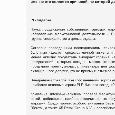
именно это является причиной, по которой дол
PL-лидеры
Наука продвижения собственных торговых мар
направление маркетинговой деятельности – PLP
группы специалистов и целые отделы.
Согласно проведенным исследованиям, списо
булочные изделия, средства личной гигиены и 
менее активно покупатель выбирает горячие на
предложений, которые сегодня можно встрет
продукцию премиум-класса, инвентарь для до
питания – все для тех, кто не привык гнаться за
Внедрением товаров под собственными торговым
наиболее активные игроки PLP-бизнеса сегодня?
Компания "Infoline-Аналитика" провела маркетин
сетей, добившихся наиболее значительных рез
марками. Среди прочих особого внимания были у
"Лента", а также Х5 Retail Group N.V. и российс