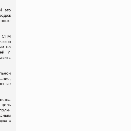
И это
родаж
енные
а СТМ
чиков
ии на
ей. И
авить
льной
вание,
авные
нства
 цель
полки
расным
адка с