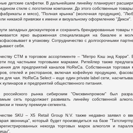
жные детские салфетки. В дальнейшем линейку планируют расширя
едином стиле с логотипом компании. До этого собственные товары
фабрикаты и мясо), "Полная крынка" (молочная продукция), "Лю
мели никакой привязки к имени и визуальному оформлению "Дикси".
 пути западных дискаунтеров и сохранить брендированные товары 
еживается ярко выраженная специализация на бакалее и мол
расфасовывает в упаковку. Сотрудничество с долгосрочными партн
дывают себя.
еству СТМ в торговом ассортименте – "Метро Кэш энд Кэрри". 
сети под частными торговыми марками. Ритейлер также предлага
ешения для предприятий каналов HoReCa. Собственная торговая 
аров, отелей и ресторанов, включая кофейную продукцию, фасов
 для чая. HoReCa Select – еще один private label сети, насчиты
х кулинаров и предприятий общественного питания.
 российского рынка сибирским "Омсквинпромом" был разра
амым сеть продолжает развивать линейку собственной алкого
виски и текилу премиум-сегмента.
стве SKU – Х5 Retail Group N.V. также недавно заявил о вв
рая звонница", который будет производиться на базе "Татспиртп
арегистрированных некогда торговых марок алкоголя и паралл
ицы".