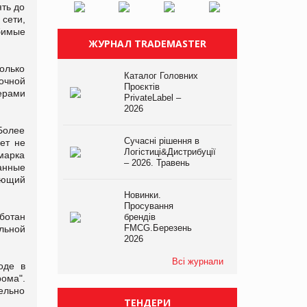
ть до
 сети,
бимые
ЖУРНАЛ TRADEMASTER
только
Каталог Головних
очной
Проєктів
ерами
PrivateLabel –
2026
Более
Сучасні рішення в
ет не
Логістиці&Дистрибуції
марка
– 2026. Травень
анные
вающий
Новинки.
Просування
ботан
брендів
FMCG.Березень
льной
2026
Всі журнали
оде в
рома".
ельно
ТЕНДЕРИ