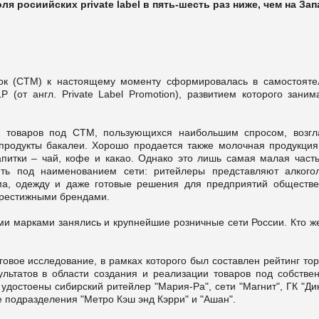
я росиийских private label в пять-шесть раз ниже, чем на Зап
ок (СТМ) к настоящему моменту сформировалась в самостояте
 (от англ. Private Label Promotion), развитием которого заним
к товаров под СТМ, пользующихся наибольшим спросом, возгл
продукты бакалеи. Хорошо продается также молочная продукция,
питки – чай, кофе и какао. Однако это лишь самая малая часть
ить под наименованием сети: ритейлеры представляют алкого
ма, одежду и даже готовые решения для предприятий обществе
 престижными брендами.
и марками занялись и крупнейшие розничные сети России. Кто же
говое исследование, в рамках которого был составлен рейтинг то
ультатов в области создания и реализации товаров под собстве
достоены сибирский ритейлер "Мария-Ра", сети "Магнит", ГК "Ди
кие подразделения "Метро Кэш энд Кэрри" и "Ашан".