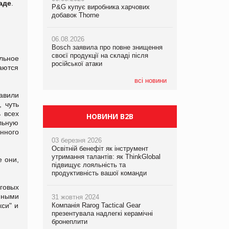
аде
.
P&G купує виробника харчових
P&G купує виробника харчових
добавок Thorne
добавок Thorne
05.08.2026
Смачне поповнення дитячого меню:
06.08.2026
06.08.2026
у VARUS з’явилися новинки від ТМ
Bosch заявила про повне знищення
Bosch заявила про повне знищення
ТОКЕРИ
своєї продукції на складі після
своєї продукції на складі після
льное
російської атаки
російської атаки
аются
05.08.2026
Сергій Лісунов про заморожені
всі новини
хлібобулочні вироби на
авили
PrivateLabel&FMCG Master 2026
 чуть
 всех
НОВИНИ B2B
льную
нного
03 березня 2026
Освітній бенефіт як інструмент
утримання талантів: як ThinkGlobal
 они,
підвищує лояльність та
продуктивність вашої команди
рговых
нными
31 жовтня 2024
кси" и
Компанія Rarog Tactical Gear
презентувала надлегкі керамічні
бронеплити