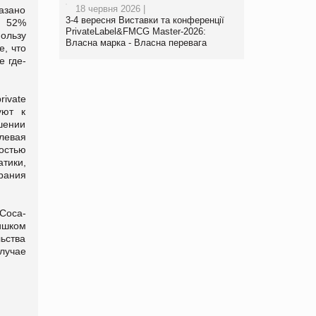
18 червня 2026 |
азано
3-4 вересня Виставки та конференції
, 52%
PrivateLabel&FMCG Master-2026:
ользу
Власна марка - Власна перевага
е, что
е где-
rivate
уют к
шении
левая
остью
атики,
рания
 Coca-
лишком
льства
лучае