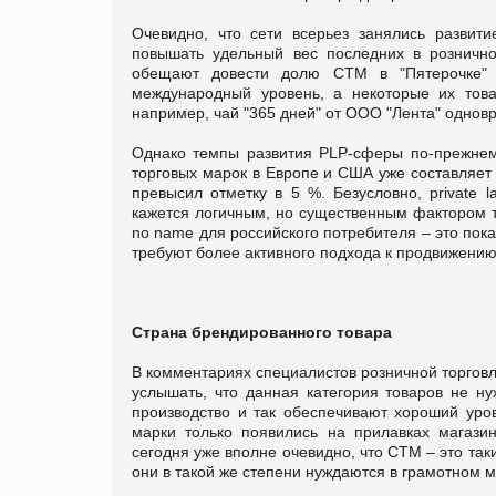
Очевидно, что сети всерьез занялись развит
повышать удельный вес последних в рознично
обещают довести долю СТМ в "Пятерочке" 
международный уровень, а некоторые их това
например, чай "365 дней" от ООО "Лента" однов
Однако темпы развития PLP-сферы по-прежнему
торговых марок в Европе и США уже составляет 
превысил отметку в 5 %. Безусловно, private 
кажется логичным, но существенным фактором т
no name для российского потребителя – это по
требуют более активного подхода к продвижени
Страна брендированного товара
В комментариях специалистов розничной торговли
услышать, что данная категория товаров не н
производство и так обеспечивают хороший уров
марки только появились на прилавках магази
сегодня уже вполне очевидно, что СТМ – это так
они в такой же степени нуждаются в грамотном м