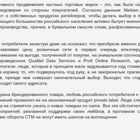
ивного продвижения частных торговых марок – это, как было ск
едоверия со стороны покупателей. Согласно данным Nielsen
т о собственных продуктах ритейлеров, чтобы делать выбор в п
ляющего большинства российского населения активно бытует мнени
 производства, причем, в буквальном смысле слова, расфасованны
и потребители зачастую даже не осознают, что приобрели именно p
танавливая цену, розничные сети в первую очередь апеллир
имание на выгоде, полученной от покупки, на уникальном соотно
проведенное Qualitel Data Services и Profi Online Research, це
упатели, люди, которые в принципе мало задумываются над стоим
 корзину то, что подвернулось под руку, а не закоренелые прагм
в, прежде чем совершат окончательный выбор. Выходит, что ста
ходит своего адресата.
трана брендированного товара, любовь российского потребителя к
нений променял ее на экономичный продукт private label. Люди с
та не стремятся узнать о новых товарах no name. Все эти обстояте
роприятий, рекламной поддержки своих лейблов, в противном с
ию оборота СТМ не могут иметь шансов на воплощение.