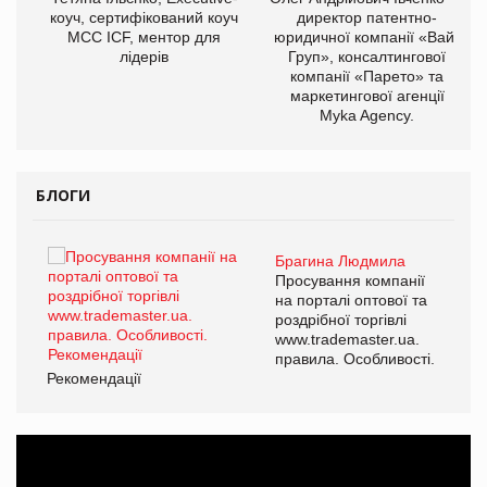
ОВ
коуч, сертифікований коуч
директор патентно-
МСС ICF, ментор для
юридичної компанії «Вайз
лідерів
Груп», консалтингової
компанії «Парето» та
маркетингової агенції
Myka Agency.
БЛОГИ
Брагина Людмила
ї
Просування компанії
а
на порталі оптової та
роздрібної торгівлі
www.trademaster.ua.
і.
правила. Особливості.
Рекомендації
Ре