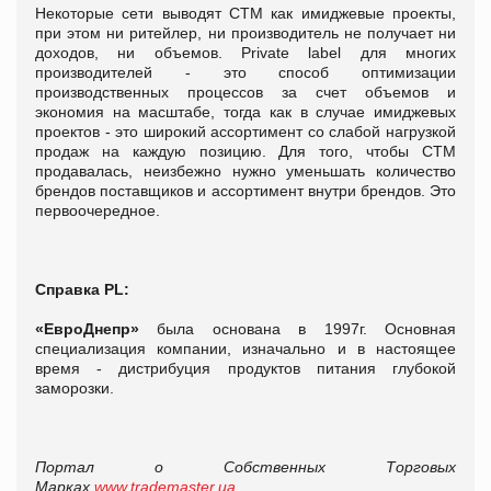
Некоторые сети выводят СТМ как имиджевые проекты,
при этом ни ритейлер, ни производитель не получает ни
доходов, ни объемов. Private label для многих
производителей - это способ оптимизации
производственных процессов за счет объемов и
экономия на масштабе, тогда как в случае имиджевых
проектов - это широкий ассортимент со слабой нагрузкой
продаж на каждую позицию. Для того, чтобы СТМ
продавалась, неизбежно нужно уменьшать количество
брендов поставщиков и ассортимент внутри брендов. Это
первоочередное.
Справка PL:
«ЕвроДнепр»
была основана в 1997г. Основная
специализация компании, изначально и в настоящее
время - дистрибуция продуктов питания глубокой
заморозки.
Портал о Собственных Торговых
Марках
www.trademaster.ua