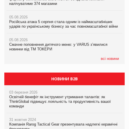
налічуватиме 374 магазини
новинки від ТМ ТОКЕРИ
05.08.2026
Amazon звинуватили у недостовірній рекламі екологічних
05.08.2026
05.08.2026
продуктів
Російська атака 5 серпня стала одним із наймасштабніших
Сергій Лісунов про заморожені хлібобулочні вироби на
ударів по українському бізнесу за час повномасштабної війни
PrivateLabel&FMCG Master 2026
05.08.2026
AstraZeneca обговорює найбільшу угоду десятиліття
05.08.2026
04.08.2026
Смачне поповнення дитячого меню: у VARUS з’явилися
Через атаку РФ у Дніпрі пошкоджено склад шоколаду
новинки від ТМ ТОКЕРИ
Millennium
всі новини
НОВИНИ B2B
03 березня 2026
Освітній бенефіт як інструмент утримання талантів: як
ThinkGlobal підвищує лояльність та продуктивність вашої
команди
31 жовтня 2024
Компанія Rarog Tactical Gear презентувала надлегкі керамічні
бронеплити