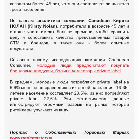
возрастом более 45 лет, хотя они составляют лишь около
трети населения.
По словам
аналитика компании Canadean
Кирсти
НОЛАН (Kirsty Nolan)
, потребители в возрасте 45 лет и
старше часто имеют больше времени, чтобы сравнить
цену и сопоставить качество представленных товаров
СТМ и брендов, а также они - более опытные
покупатели.
Согласно новому исследованию компании Canadean
Consumer,
молодые люди предпочитают покупать
брендовые продукты, больше чем товары private label
.
В среднем, молодые люди потребляют private label на
6,9% меньше по сравнению с их долей населения: 16-35-
летнее население составляет 29,5%, из них потребляют
private label 22,6%. Эти статистические данные
иллюстрируют огромный разрыв на рынке, который
ритейлеры упускают из виду.
Портал о Собственных Торговых Марках
www.trademaster.ua