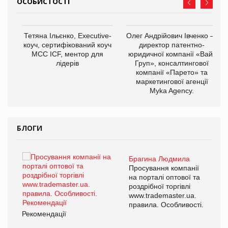
ОСОБИСТОСТІ
,
Тетяна Ільєнко, Executive-
Олег Андрійович Івченко —
ОВ
коуч, сертифікований коуч
директор патентно-
МСС ICF, ментор для
юридичної компанії «Вайз
лідерів
Груп», консалтингової
компанії «Парето» та
маркетингової агенції
Myka Agency.
БЛОГИ
Брагина Людмила
ї
Просування компанії
а
на порталі оптової та
роздрібної торгівлі
www.trademaster.ua.
і.
правила. Особливості.
Рекомендації
Ре