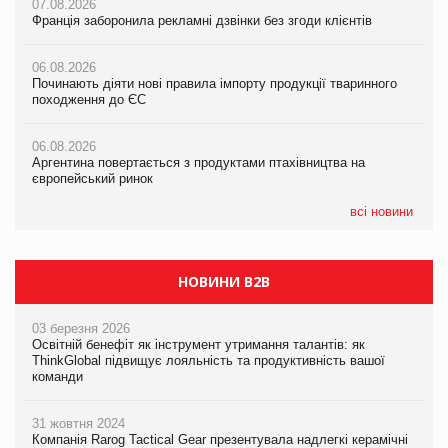
07.08.2026
07.08.2026
налічуватиме 374 магазини
Франція заборонила рекламні дзвінки без згоди клієнтів
Франція заборонила рекламні дзвінки без згоди клієнтів
05.08.2026
06.08.2026
06.08.2026
Російська атака 5 серпня стала одним із наймасштабніших
Починають діяти нові правила імпорту продукції тваринного
Починають діяти нові правила імпорту продукції тваринного
ударів по українському бізнесу за час повномасштабної війни
походження до ЄС
походження до ЄС
05.08.2026
06.08.2026
06.08.2026
Смачне поповнення дитячого меню: у VARUS з’явилися
Аргентина повертається з продуктами птахівництва на
Аргентина повертається з продуктами птахівництва на
новинки від ТМ ТОКЕРИ
європейський ринок
європейський ринок
05.08.2026
всі новини
Сергій Лісунов про заморожені хлібобулочні вироби на
PrivateLabel&FMCG Master 2026
НОВИНИ B2B
03 березня 2026
Освітній бенефіт як інструмент утримання талантів: як
ThinkGlobal підвищує лояльність та продуктивність вашої
команди
31 жовтня 2024
Компанія Rarog Tactical Gear презентувала надлегкі керамічні