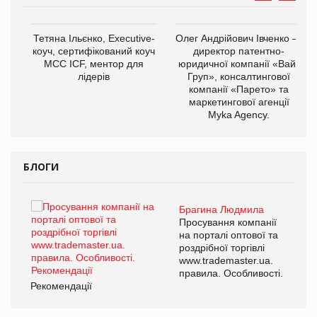
,
Тетяна Ільєнко, Executive-
Олег Андрійович Івченко —
ОВ
коуч, сертифікований коуч
директор патентно-
МСС ICF, ментор для
юридичної компанії «Вайз
лідерів
Груп», консалтингової
компанії «Парето» та
маркетингової агенції
Myka Agency.
БЛОГИ
Брагина Людмила
ї
Просування компанії
а
на порталі оптової та
роздрібної торгівлі
www.trademaster.ua.
і.
правила. Особливості.
Рекомендації
Ре