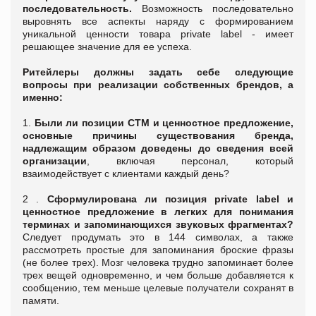
последовательность.
Возможность последовательно
выровнять все аспекты наряду с формированием
уникальной ценности товара private label - имеет
решающее значение для ее успеха.
Ритейлеры должны задать себе следующие
вопросы при реализации собственных брендов, а
именно:
1.
Были ли позиции СТМ и ценностное предложение,
основные причины существования бренда,
надлежащим образом доведены до сведения всей
организации
, включая персонал, который
взаимодействует с клиентами каждый день?
2 .
Сформулирована ли позиция
private label
и
ценностное предложение в легких для понимания
терминах и запоминающихся звуковых фрагментах?
Следует продумать это в 144 символах, а также
рассмотреть простые для запоминания броские фразы
(не более трех). Мозг человека трудно запоминает более
трех вещей одновременно, и чем больше добавляется к
сообщению, тем меньше целевые получатели сохранят в
памяти.