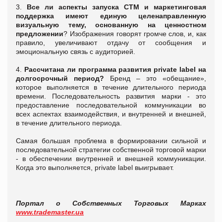
3.
Все ли аспекты запуска СТМ и маркетинговая
поддержка имеют единую целенаправленную
визуальную тему, основанную на ценностном
предложении
? Изображения говорят громче слов, и, как
правило, увеличивают отдачу от сообщения и
эмоциональную связь с аудиторией.
4.
Рассчитана ли программа развития
private label
на
долгосрочный период?
Бренд – это «обещание»,
которое выполняется в течение длительного периода
времени. Последовательность развития марки - это
предоставление последовательной коммуникации во
всех аспектах взаимодействия, и внутренней и внешней,
в течение длительного периода.
Самая большая проблема в формировании сильной и
последовательной стратегии собственной торговой марки
- в обеспечении внутренней и внешней коммуникации.
Когда это выполняется, private label выигрывает.
Портал о Собственных Торговых Марках
www.trademaster.ua