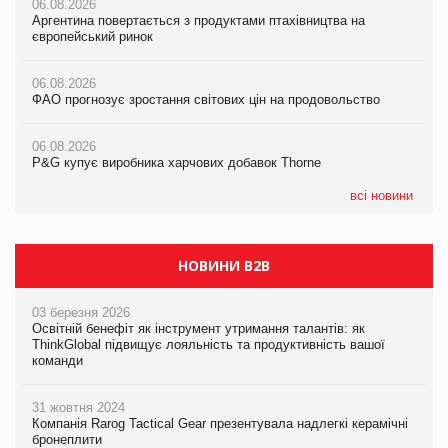
06.08.2026
06.08.2026
Аргентина повертається з продуктами птахівництва на
Аргентина повертається з продуктами птахівництва на
європейський ринок
05.08.2026
європейський ринок
Російська атака 5 серпня стала одним із наймасштабніших
ударів по українському бізнесу за час повномасштабної війни
06.08.2026
06.08.2026
ФАО прогнозує зростання світових цін на продовольство
ФАО прогнозує зростання світових цін на продовольство
05.08.2026
Смачне поповнення дитячого меню: у VARUS з’явилися
06.08.2026
06.08.2026
новинки від ТМ ТОКЕРИ
P&G купує виробника харчових добавок Thorne
P&G купує виробника харчових добавок Thorne
05.08.2026
всі новини
Сергій Лісунов про заморожені хлібобулочні вироби на
PrivateLabel&FMCG Master 2026
НОВИНИ B2B
03 березня 2026
Освітній бенефіт як інструмент утримання талантів: як
ThinkGlobal підвищує лояльність та продуктивність вашої
команди
31 жовтня 2024
Компанія Rarog Tactical Gear презентувала надлегкі керамічні
бронеплити