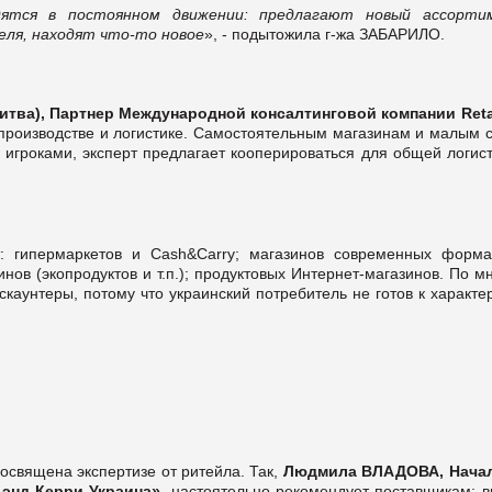
ятся в постоянном движении: предлагают новый ассорти
еля, находят что-то новое
», - подытожила г-жа ЗАБАРИЛО.
итва), Партнер Международной консалтинговой компании
Reta
 производстве и логистике. Самостоятельным магазинам и малым с
игроками, эксперт предлагает кооперироваться для общей логист
: гипермаркетов и Cash&Carry; магазинов современных форма
нов (экопродуктов и т.п.); продуктовых Интернет-магазинов. По 
скаунтеры, потому что украинский потребитель не готов к характ
освящена экспертизе от ритейла. Так,
Людмила ВЛАДОВА, Нача
 энд Керри Украина»,
настоятельно рекомендует поставщикам: в