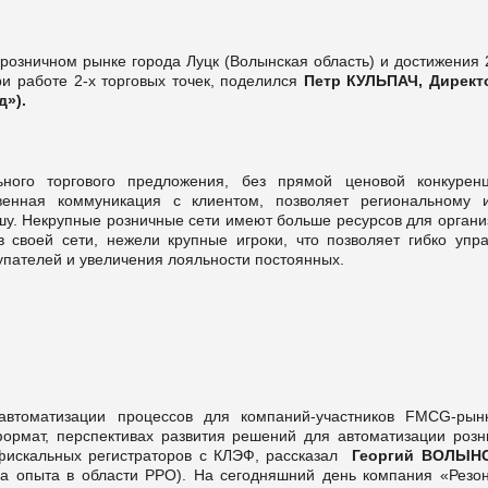
розничном рынке города Луцк (Волынская область) и достижения 
ри работе 2-х торговых точек, поделился
Петр КУЛЬПАЧ,
Директ
д»)
.
ного торгового предложения, без прямой ценовой конкурен
енная коммуникация с клиентом, позволяет региональному и
ишу. Некрупные розничные сети имеют больше ресурсов для органи
 своей сети, нежели крупные игроки, что позволяет гибко упра
купателей и увеличения лояльности постоянных.
втоматизации процессов для компаний-участников FMCG-рын
формат, перспективах развития решений для автоматизации розн
фискальных регистраторов с КЛЭФ, рассказал
Георгий ВОЛЫНС
да опыта в области РРО). На сегодняшний день компания «Резон