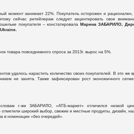
ый момент занимает 22%. Покупатель осторожен и рационален, 
этому сейчас ритейлерам следует акцентировать свое вниман
кошельке покупателя – констатировала
Марина ЗАБАРИЛО, Дир
Ukraine.
ок товара повседневного спроса за 2013г. вырос на 5%.
ентов удалось нарастить количество своих покупателей. В это же 
никем не занята. Также зафиксирован рост экономичного сегме
 словам г-жи ЗАБАРИЛО, «АТБ-маркет» отличился низкой це
 отметили широкий выбор, свежие и местные продукты, дизайн, на
ла в номинации «без очередей».