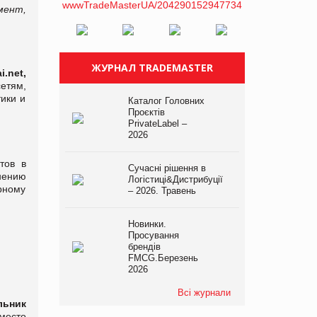
мент,
ЖУРНАЛ TRADEMASTER
i.net,
етям,
ики и
Каталог Головних
Проєктів
PrivateLabel –
2026
тов в
Сучасні рішення в
мнению
Логістиці&Дистрибуції
ерному
– 2026. Травень
Новинки.
Просування
брендів
FMCG.Березень
2026
Всі журнали
льник
место