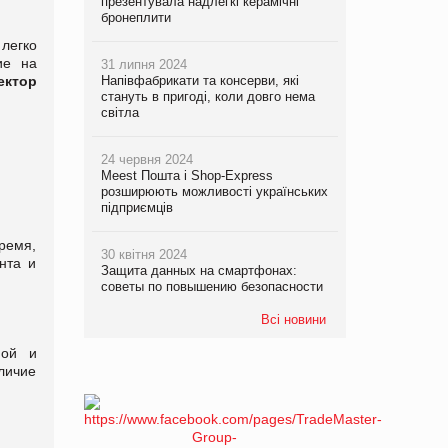
презентувала надлегкі керамічні
бронеплити
легко
ие на
31 липня 2024
ектор
Напівфабрикати та консерви, які
стануть в пригоді, коли довго нема
світла
24 червня 2024
Meest Пошта і Shop-Express
розширюють можливості українських
підприємців
время,
30 квітня 2024
нта и
Защита данных на смартфонах:
советы по повышению безопасности
Всі новини
ной и
личие