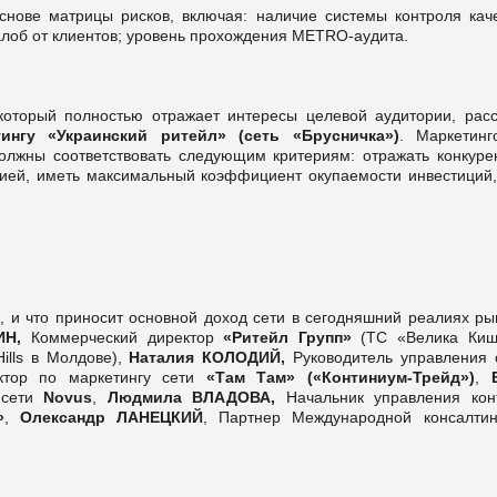
снове матрицы рисков, включая: наличие системы контроля каче
жалоб от клиентов; уровень прохождения METRO-аудита.
который полностью отражает интересы целевой аудитории,
расс
нгу «Украинский ритейл» (сеть «Брусничка»)
. Маркетинг
должны соответствовать следующим критериям: отражать конкуре
рией, иметь максимальный коэффициент окупаемости инвестиций,
, и что приносит основной доход сети в сегодняшний реалиях ры
ИН,
Коммерческий директор
«Ритейл Групп»
(ТС «Велика Киш
lls в Молдове),
Наталия КОЛОДИЙ,
Руководитель управления 
ктор по маркетингу сети
«Там Там» («Континиум-Трейд»)
,
Е
 сети
Novus
,
Людмила ВЛАДОВА,
Начальник управления кон
»
,
Олександр ЛАНЕЦКИЙ
, Партнер Международной консалтин