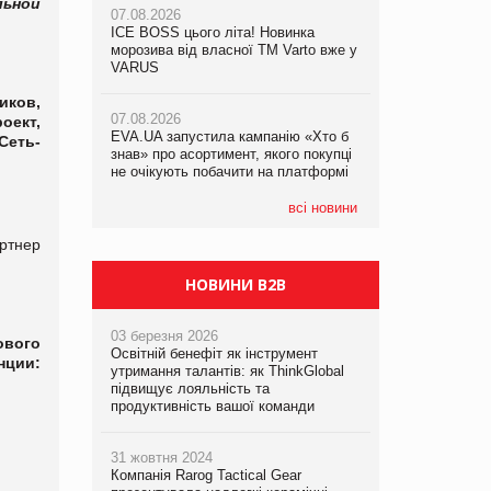
льной
07.08.2026
ICE BOSS цього літа! Новинка
06.08.2026
07.08.2026
морозива від власної ТМ Varto вже у
Смачна новинка для хвостатих: у
Франція заборонила рекламні дзвінки
VARUS
VARUS з’явилися паучі Varto Paw
без згоди клієнтів
expert від власної ТМ Varto!
иков,
07.08.2026
оект,
EVA.UA запустила кампанію «Хто б
05.08.2026
Сеть-
знав» про асортимент, якого покупці
Мережа супермаркетів VARUS купує
не очікують побачити на платформі
мережу магазинів формату
convenience store КОЛО: об’єднана
компанія налічуватиме 374 магазини
всі новини
ртнер
НОВИНИ B2B
03 березня 2026
ового
Освітній бенефіт як інструмент
нции:
утримання талантів: як ThinkGlobal
підвищує лояльність та
продуктивність вашої команди
31 жовтня 2024
Компанія Rarog Tactical Gear