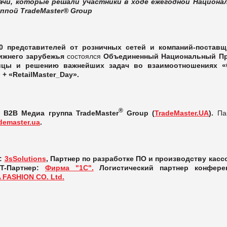
ачи, которые решали участники в ходе ежегодной Национа
уппой
TradeMaster
®
Group
20 представителей от розничных сетей и компаний-поставщ
ижнего зарубежья
состоялся
Объединенный Национальный Пр
ицы и решению важнейших задач во взаимоотношениях «
 + «RetailMaster_Day».
®
 B2B Медиа группа TradeMaster
Group
(
TradeMaster.UA
).
Па
demaster.ua
.
в:
3sSolutions
, Партнер по разработке ПО и производству касс
IT-Партнер:
Фирма "1С".
Логистический партнер конфере
 FASHION CO. Ltd.