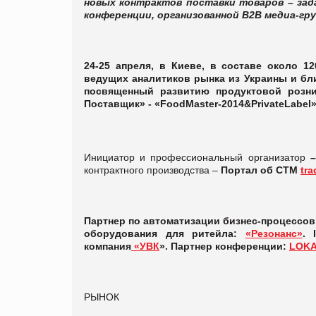
новых контрактов поставки товаров – зад
конференции, организованной В2В медиа-гр
24-25 апреля, в Киеве, в составе около 1
ведущих аналитиков рынка из Украины и бл
посвященный развитию продуктовой розн
Поставщик» -
«FoodMaster-2014&PrivateLabel»
Инициатор и профессиональный организатор
–
контрактного производства –
Портал об СТМ
tra
Партнер
по автоматизации бизнес-процессо
оборудования для ритейла:
«Резонанс»
.
компания
«УВК
». Партнер конференции:
LOKA
РЫНОК