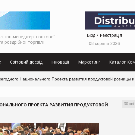
Вхід
Реєстрація
л топ-менеджерів оптової
та роздрібної торгівлі
08 серпня 2026
к
Світовий досвід
Інновації
Маркетинг
Каталог Ком
жегодного Национального Проекта развития продуктовой розницы и
30 кві
ИОНАЛЬНОГО ПРОЕКТА РАЗВИТИЯ ПРОДУКТОВОЙ