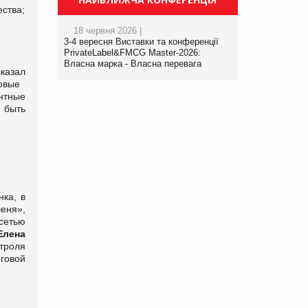
ства;
18 червня 2026 |
3-4 вересня Виставки та конференції
PrivateLabel&FMCG Master-2026:
Власна марка - Власна перевага
казал
овые
нтные
 быть
нка, в
еня»,
сетью
лена
троля
говой