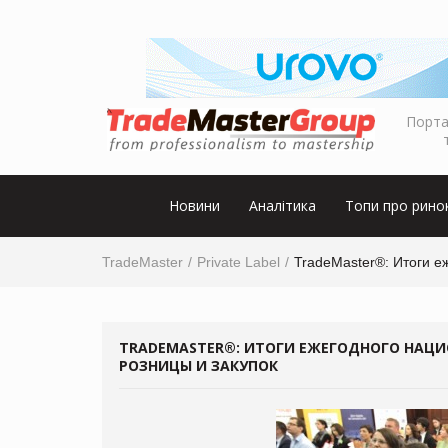
Порта
Новини
Аналітика
Топи про рино
TradeMaster
Private Label
TradeMaster®: Итоги е
TRADEMASTER®: ИТОГИ ЕЖЕГОДНОГО НАЦ
РОЗНИЦЫ И ЗАКУПОК