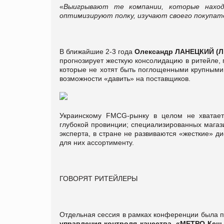
«
Выигрывают те компании, которые наход
оптимизируют полку, изучают своего покупат
В ближайшие 2-3 года
Олександр ЛАНЕЦКИЙ
(Л
прогнозирует жесткую консолидацию в ритейле,
которые не хотят быть поглощенными крупными 
возможности «давить» на поставщиков.
Украинскому FMCG-рынку в целом не хватает
глубокой провинции; специализированных магази
эксперта, в стране не развиваются «жесткие» ди
для них ассортименту.
ГОВОРЯТ РИТЕЙЛЕРЫ
Отдельная сессия в рамках конференции была п
управления контроля качества, «МЕТРО Кеш