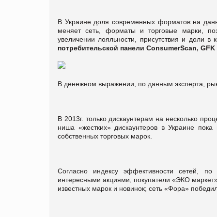
В Украине доля современных форматов на данн
меняет сеть, форматы и торговые марки, по
увеличении лояльности, присутствия и доли в 
потребительской панели ConsumerScan, GFK 
В денежном выражении, по данным эксперта, рын
В 2013г. только дискаунтерам на несколько проц
ниша «жестких» дискаунтеров в Украине пока 
собственных торговых марок.
Согласно индексу эффективности сетей, по
интересными акциями; покупатели «ЭКО маркет»
известных марок и новинок; сеть «Фора» победи