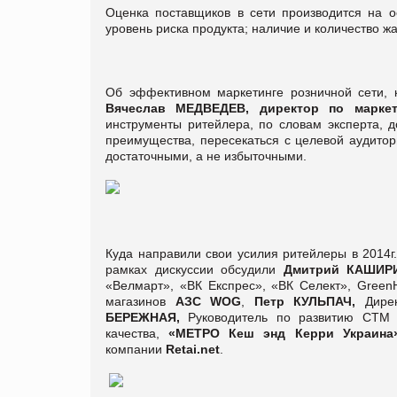
Оценка поставщиков в сети производится на о
уровень риска продукта; наличие и количество 
Об эффективном маркетинге розничной сети, 
Вячеслав МЕДВЕДЕВ, директор по маркети
инструменты ритейлера, по словам эксперта, 
преимущества, пересекаться с целевой аудито
достаточными, а не избыточными.
Куда направили свои усилия ритейлеры в 2014г.
рамках дискуссии обсудили
Дмитрий КАШИР
«Велмарт», «ВК Експрес», «ВК Селект», GreenHi
магазинов
АЗС WOG
,
Петр КУЛЬПАЧ,
Дире
БЕРЕЖНАЯ,
Руководитель по развитию СТМ
качества,
«МЕТРО Кеш энд Керри Украина
компании
Retai.net
.