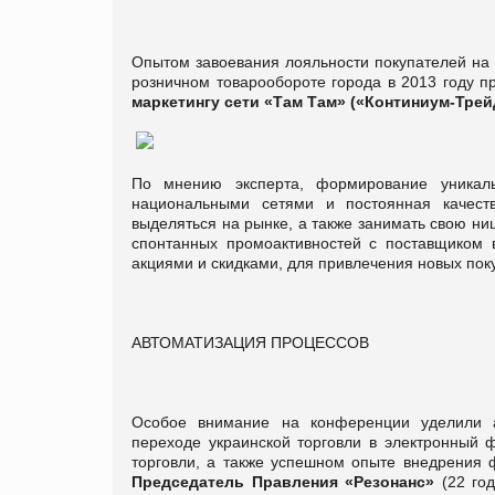
Опытом завоевания лояльности покупателей на 
розничном товарообороте города в 2013 году п
маркетингу сети «Там Там» («Континиум-Трей
По мнению эксперта, формирование уникаль
национальными сетями и постоянная качеств
выделяться на рынке, а также занимать свою н
спонтанных промоактивностей с поставщиком в
акциями и скидками, для привлечения новых по
АВТОМАТИЗАЦИЯ ПРОЦЕССОВ
Особое внимание на конференции уделили а
переходе украинской торговли в электронный 
торговли, а также успешном опыте внедрения 
Председатель Правления «Резонанс»
(22 го