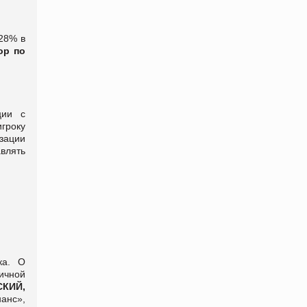
28% в
ор по
ции с
гроку
зации
влять
ка. О
ичной
КИЙ,
анс»,