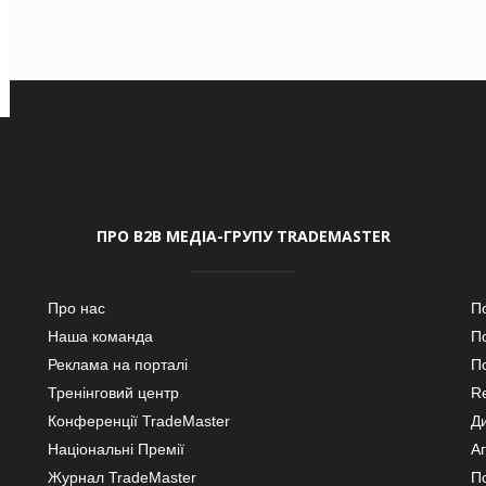
ПРО В2В МЕДІА-ГРУПУ TRADEMASTER
Про нас
П
Наша команда
П
Реклама на порталі
По
Тренінговий центр
Re
Конференції TradeMaster
Д
Національні Премії
А
Журнал TradeMaster
П