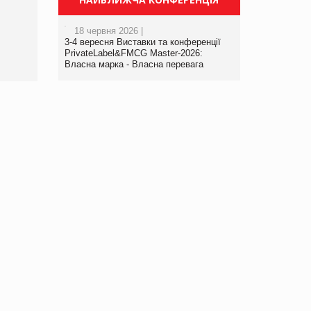
порталі оптової та
роздрібної торгівлі
18 червня 2026 |
www.trademaster.ua.
3-4 вересня Виставки та конференції
правила. Особливості.
PrivateLabel&FMCG Master-2026:
Власна марка - Власна перевага