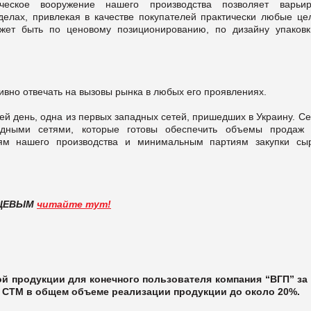
ческое вооружение нашего производства позволяет варьир
делах, привлекая в качестве покупателей практически любые це
жет быть по ценовому позиционированию, по дизайну упаковк
ивно отвечать на вызовы рынка в любых его проявлениях.
сей день, одна из первых западных сетей, пришедших в Украину. С
дными сетями, которые готовы обеспечить объемы продаж
тям нашего производства и минимальным партиям закупки сы
НЦЕВЫМ
читайте тут!
й продукции для конечного пользователя компания
“
ВГП
”
за 
 СТМ в общем объеме реализации продукции до около 20%.