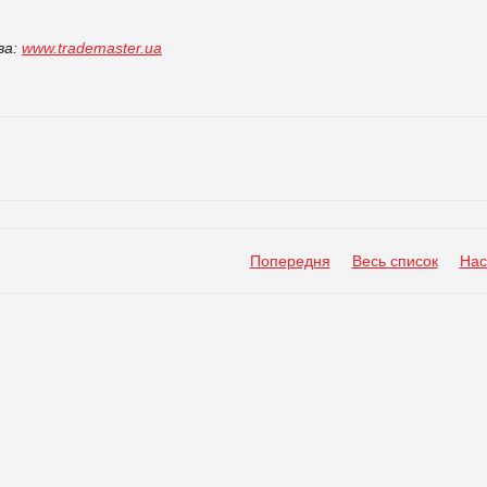
ва:
www.trademaster.ua
Попередня
Весь список
Нас