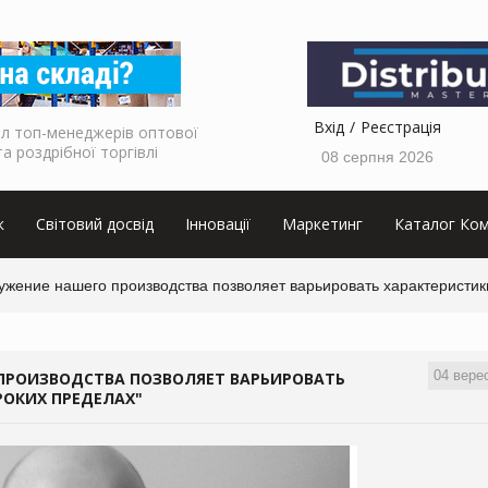
Вхід
Реєстрація
л топ-менеджерів оптової
та роздрібної торгівлі
08 серпня 2026
к
Світовий досвід
Інновації
Маркетинг
Каталог Ком
ужение нашего производства позволяет варьировать характеристик
04 вере
ПРОИЗВОДСТВА ПОЗВОЛЯЕТ ВАРЬИРОВАТЬ
РОКИХ ПРЕДЕЛАХ"