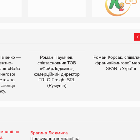
 Івченко —
Роман Наумчев,
Роман Корсак, співвла
ентно-
співзасновник ТОВ
франчайзингової мер
нії «Вайз
«ФейрЛоджикс»,
SPAR в Україні
тингової
комерційний директор
ето» та
FRLG Freight SRL
 агенції
(Румунія)
cy.
Брагина Людмила
Просування компанії на