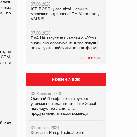
овать
07.08.2026
левые
ICE BOSS цього літа! Новинка
06.08.2026
и, по
07.08.2026
морозива від власної ТМ Varto вже у
Смачна новинка для хвостатих: у
Франція заборонила рекламні дзвінки
VARUS
VARUS з’явилися паучі Varto Paw
без згоди клієнтів
expert від власної ТМ Varto!
07.08.2026
EVA.UA запустила кампанію «Хто б
05.08.2026
знав» про асортимент, якого покупці
Мережа супермаркетів VARUS купує
не очікують побачити на платформі
мережу магазинів формату
егодня
convenience store КОЛО: об’єднана
 СТМ,
компанія налічуватиме 374 магазини
всі новини
рья и
НОВИНИ B2B
03 березня 2026
Освітній бенефіт як інструмент
утримання талантів: як ThinkGlobal
підвищує лояльність та
продуктивність вашої команди
8 лет
31 жовтня 2024
Компанія Rarog Tactical Gear