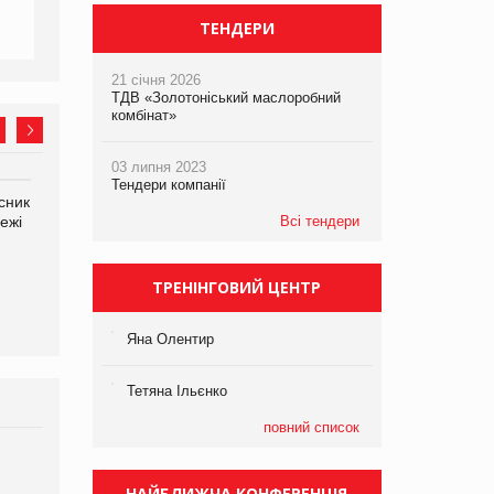
ТЕНДЕРИ
21 січня 2026
ТДВ «Золотоніський маслоробний
комбінат»
03 липня 2023
Тендери компанії
сник
Олексій Логачов-Михайлов
Яна Сараніна, директор
ежі
Файно маркет Директор
Всі тендери
компанії «УкраМарин»
департаменту з
виробництва
ТРЕНІНГОВИЙ ЦЕНТР
Яна Олентир
Тетяна Ільєнко
повний список
Брагина Людмила
Просування компанії на
НАЙБЛИЖЧА КОНФЕРЕНЦІЯ