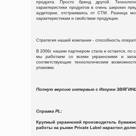
продукта. Просто бренд другой. Технологи
характеристики продуктов в очень широких пре
аудитории, отстраиваясь от СТМ. Разница мо
характеристикам и свойствам продукции.
Стратегия нашей компании - способность операт
В 2006г. нашим партнером стала и остается, по 
мы работаем со всеми украинскими и запа
соответствующие технологическим возможнос
упаковки.
Полную версию интервью с
Игорем ЗВЯГИ
Справка
PL:
Крупный украинский производитель бумажно
работы на рынке Private Label нарастил
долю