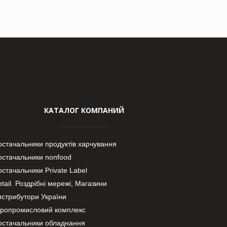
КАТАЛОГ КОМПАНИЙ
остачальники продуктів харчування
остачальники nonfood
стачальники Private Label
tail. Роздрібні мережі, Магазини
истрибутори України
гропромисловий комплекс
остачальники обладнання