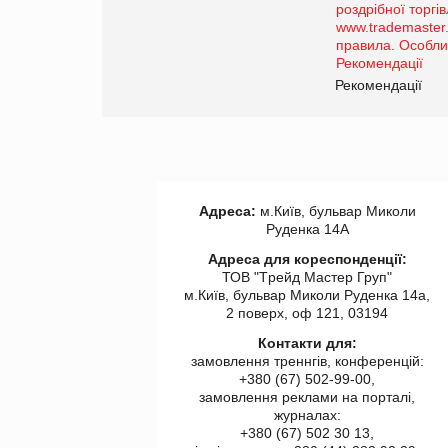
порталі оптової та
роздрібної торгівлі
www.trademaster.ua.
правила. Особливості.
ії
Рекомендації
Адреса:
м.Київ, бульвар Миколи
Руденка 14А
Адреса для кореспонденції:
ТОВ "Tрейд Мастер Груп"
м.Київ, бульвар Миколи Руденка 14а,
2 поверх, оф 121, 03194
Контакти для:
замовлення треннгів, конференцій:
+380 (67) 502-99-00,
замовлення реклами на порталі,
журналах:
+380 (67) 502 30 13,