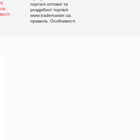
порталі оптової та
роздрібної торгівлі
www.trademaster.ua.
правила. Особливості.
Рекомендації