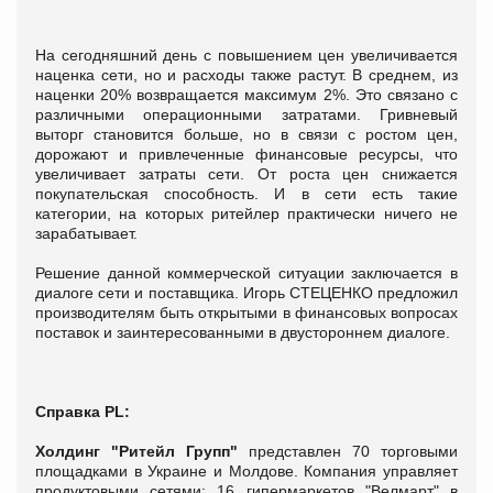
На сегодняшний день с повышением цен увеличивается
наценка сети, но и расходы также растут. В среднем, из
наценки 20% возвращается максимум 2%. Это связано с
различными операционными затратами. Гривневый
выторг становится больше, но в связи с ростом цен,
дорожают и привлеченные финансовые ресурсы, что
увеличивает затраты сети. От роста цен снижается
покупательская способность. И в сети есть такие
категории, на которых ритейлер практически ничего не
зарабатывает.
Решение данной коммерческой ситуации заключается в
диалоге сети и поставщика. Игорь СТЕЦЕНКО предложил
производителям быть открытыми в финансовых вопросах
поставок и заинтересованными в двустороннем диалоге.
Справка PL:
Холдинг "Ритейл Групп"
представлен 70 торговыми
площадками в Украине и Молдове. Компания управляет
продуктовыми сетями: 16 гипермаркетов "Велмарт" в