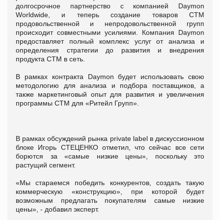
долгосрочное партнерство с компанией Daymon
Worldwide, и теперь создание товаров СТМ
продовольственной и непродовольственной групп
происходит совместными усилиями. Компания Daymon
предоставляет полный комплекс услуг от анализа и
определения стратегии до развития и внедрения
продукта СТМ в сеть.
В рамках контракта Daymon будет использовать свою
методологию для анализа и подбора поставщиков, а
также маркетинговый опыт для развития и увеличения
программы СТМ для «Ритейл Групп».
В рамках обсуждений рынка private label в дискуссионном
блоке Игорь СТЕЦЕНКО отметил, что сейчас все сети
борются за «самые низкие цены», поскольку это
растущий сегмент.
«Мы стараемся победить конкурентов, создать такую
коммерческую «конструкцию», при которой будет
возможным предлагать покупателям самые низкие
цены», - добавил эксперт.