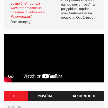
на порталі оптової та
роздрібної торгівлі
www.trademaster.ua.
правила. Особливості.
Рекомендації
ВСІ
УКРАЇНА
ЗАКОРДОННІ
10.08.2026
10.08.2026
10.08.2026