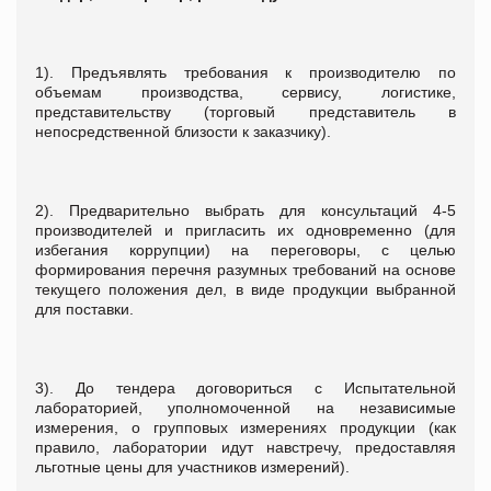
1). Предъявлять требования к производителю по
объемам производства, сервису, логистике,
представительству (торговый представитель в
непосредственной близости к заказчику).
2). Предварительно выбрать для консультаций 4-5
производителей и пригласить их одновременно (для
избегания коррупции) на переговоры, с целью
формирования перечня разумных требований на основе
текущего положения дел, в виде продукции выбранной
для поставки.
3). До тендера договориться с Испытательной
лабораторией, уполномоченной на независимые
измерения, о групповых измерениях продукции (как
правило, лаборатории идут навстречу, предоставляя
льготные цены для участников измерений).