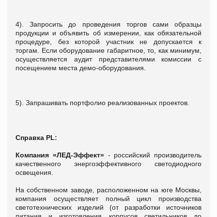
4). Запросить до проведения торгов сами образцы
продукции и объявить об измерении, как обязательной
процедуре, без которой участник не допускается к
торгам. Если оборудование габаритное, то, как минимум,
осуществляется аудит представителями комиссии с
посещением места демо-оборудования.
5). Запрашивать портфолио реализованных проектов.
Справка
PL
:
Компания «ЛЕД-Эффект»
- российский производитель
качественного энергоэффективного светодиодного
освещения.
На собственном заводе, расположенном на юге Москвы,
компания осуществляет полный цикл производства
светотехнических изделий (от разработки источников
питания и изготовления корпусов светильников до