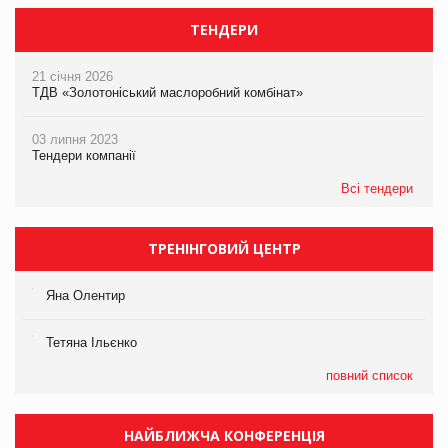
ТЕНДЕРИ
21 січня 2026
ТДВ «Золотоніський маслоробний комбінат»
03 липня 2023
Тендери компанії
Всі тендери
ТРЕНІНГОВИЙ ЦЕНТР
Яна Олентир
Тетяна Ільєнко
повний список
НАЙБЛИЖЧА КОНФЕРЕНЦІЯ