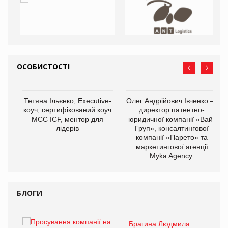
ОСОБИСТОСТІ
,
Тетяна Ільєнко, Executive-
Олег Андрійович Івченко —
ОВ
коуч, сертифікований коуч
директор патентно-
МСС ICF, ментор для
юридичної компанії «Вайз
лідерів
Груп», консалтингової
компанії «Парето» та
маркетингової агенції
Myka Agency.
БЛОГИ
Брагина Людмила