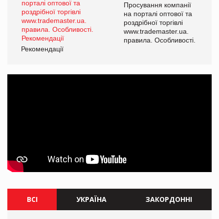
ї
Просування компанії
а
на порталі оптової та
роздрібної торгівлі
www.trademaster.ua.
і.
правила. Особливості.
Рекомендації
Ре
ВСІ
УКРАЇНА
ЗАКОРДОННІ