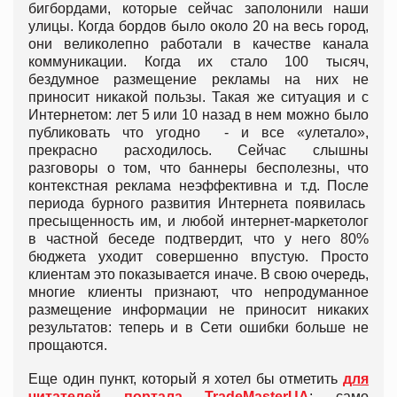
бигбордами, которые сейчас заполонили наши
улицы. Когда бордов было около 20 на весь город,
они великолепно работали в качестве канала
коммуникации. Когда их стало 100 тысяч,
бездумное размещение рекламы на них не
приносит никакой пользы. Такая же ситуация и с
Интернетом: лет 5 или 10 назад в нем можно было
публиковать что угодно - и все «улетало»,
прекрасно расходилось. Сейчас слышны
разговоры о том, что баннеры бесполезны, что
контекстная реклама неэффективна и т.д. После
периода бурного развития Интернета появилась
пресыщенность им, и любой интернет-маркетолог
в частной беседе подтвердит, что у него 80%
бюджета уходит совершенно впустую. Просто
клиентам это показывается иначе. В свою очередь,
многие клиенты признают, что непродуманное
размещение информации не приносит никаких
результатов: теперь и в Сети ошибки больше не
прощаются.
Еще один пункт, который я хотел бы отметить
для
читателей портала TradeMasterUA
: само