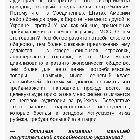
аудитории к восприятию того ассортимента
брендов, который предлагается потребителям.
Потому что в Соединенных Штатах Америки
набор брендов один, в Европе - немного другой, в
Украине - третий. У нас, как обычно, применение
трейд-маркетинга свелось к рынку FMCG. О чем
это говорит? Чем более развито потребительского
общество, тем более сложные предложения ему
делаются – в сфере финансов, страховки,
авиаперелетов, гостиниц и т.п. Чем менее
цивилизовано и развито экономически общество,
тем более для него ценны потребительские
товары – шампуни, мыло, дешевый класс
автомобилей. Поэтому мы должны понимать, что
трейд-маркетинг направлен, прежде всего, на
целевую аудиторию, а она у нас сильно отличается
от целевой аудитории за рубежом. Вследствие
этого многие маркетинговые инструменты,
которые бренды и вендоры «спускают» из-за
рубежа, требуют большой адаптации.
— Отличия вызваны меньшей
покупательской способностью украинцев?