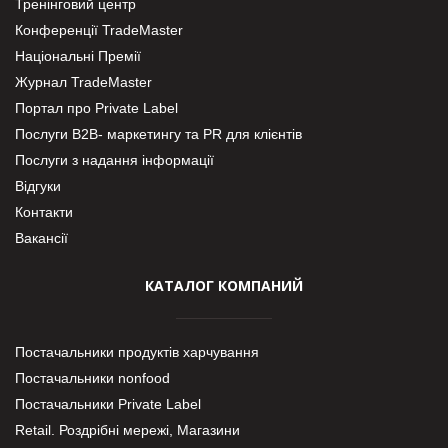
Тренінговий центр
Конференції TradeMaster
Національні Премії
Журнал TradeMaster
Портал про Private Label
Послуги В2В- маркетингу та PR для клієнтів
Послуги з надання інформації
Відгуки
Контакти
Вакансії
КАТАЛОГ КОМПАНИЙ
Постачальники продуктів харчування
Постачальники nonfood
Постачальники Private Label
Retail. Роздрібні мережі, Магазини