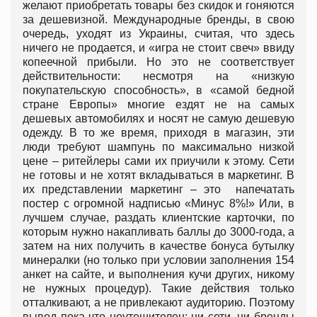
желают приобретать товары без скидок и гоняются
за дешевизной. Международные бренды, в свою
очередь, уходят из Украины, считая, что здесь
ничего не продается, и «игра не стоит свеч» ввиду
копеечной прибыли. Но это не соответствует
действительности: несмотря на «низкую
покупательскую способность», в «самой бедной
стране Европы» многие ездят не на самых
дешевых автомобилях и носят не самую дешевую
одежду. В то же время, приходя в магазин, эти
люди требуют шампунь по максимально низкой
цене – ритейлеры сами их приучили к этому. Сети
не готовы и не хотят вкладываться в маркетинг. В
их представлении маркетинг – это напечатать
постер с огромной надписью «Минус 8%!» Или, в
лучшем случае, раздать клиентские карточки, по
которым нужно накапливать баллы до 3000-года, а
затем на них получить в качестве бонуса бутылку
минералки (но только при условии заполнения 154
анкет на сайте, и выполнения кучи других, никому
не нужных процедур). Такие действия только
отталкивают, а не привлекают аудиторию. Поэтому
вывод пока что неутешителен: ни сети, ни бренды