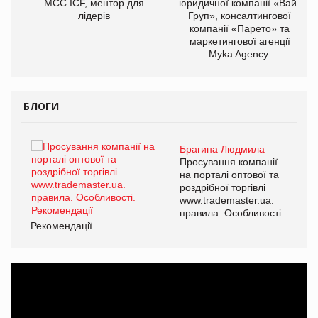
МСС ICF, ментор для
юридичної компанії «Вайз
лідерів
Груп», консалтингової
компанії «Парето» та
маркетингової агенції
Myka Agency.
БЛОГИ
Брагина Людмила
ї
Просування компанії
а
на порталі оптової та
роздрібної торгівлі
www.trademaster.ua.
і.
правила. Особливості.
Рекомендації
Ре