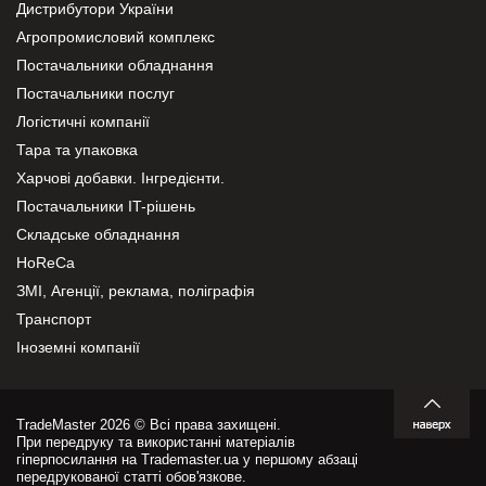
Дистрибутори України
Агропромисловий комплекс
Постачальники обладнання
Постачальники послуг
Логістичні компанії
Тара та упаковка
Харчові добавки. Інгредієнти.
Постачальники IT-рішень
Складське обладнання
HoReCa
ЗМІ, Агенції, реклама, поліграфія
Транспорт
Іноземні компанії
TradeMaster 2026 © Всі права захищені.
При передруку та використанні матеріалів
гіперпосилання на Trademaster.ua у першому абзаці
передрукованої статті обов'язкове.