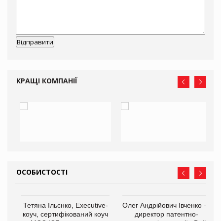
КРАЩІ КОМПАНІЇ
ОСОБИСТОСТІ
,
Тетяна Ільєнко, Executive-
Олег Андрійович Івченко —
ОВ
коуч, сертифікований коуч
директор патентно-