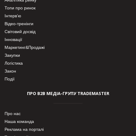
Топи про ринок
Інтерв’ю
Відео-тренінги
Світовий досвід
Інновації
Маркетинг&Продажі
Закупки
Логістика
Закон
Події
ПРО В2В МЕДІА-ГРУПУ TRADEMASTER
Про нас
Наша команда
Реклама на порталі