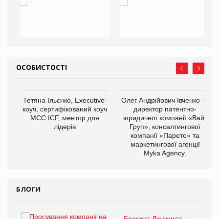
ОСОБИСТОСТІ
,
Тетяна Ільєнко, Executive-
Олег Андрійович Івченко —
ОВ
коуч, сертифікований коуч
директор патентно-
МСС ICF, ментор для
юридичної компанії «Вайз
лідерів
Груп», консалтингової
компанії «Парето» та
маркетингової агенції
Myka Agency.
БЛОГИ
Брагина Людмила