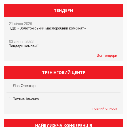
ТЕНДЕРИ
21 січня 2026
ТДВ «Золотоніський маслоробний комбінат»
03 липня 2023
Тендери компанії
Всі тендери
ТРЕНІНГОВИЙ ЦЕНТР
Яна Олентир
Тетяна Ільєнко
повний список
НАЙБЛИЖЧА КОНФЕРЕНЦІЯ