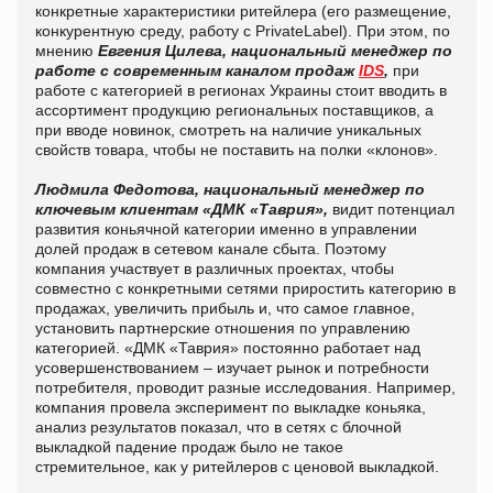
конкретные характеристики ритейлера (его размещение,
конкурентную среду, работу с PrivateLabel). При этом, по
мнению
Евгения Цилева, национальный менеджер по
работе с современным каналом продаж
IDS
,
при
работе с категорией в регионах Украины стоит вводить в
ассортимент продукцию региональных поставщиков, а
при вводе новинок, смотреть на наличие уникальных
свойств товара, чтобы не поставить на полки «клонов».
Людмила Федотова, национальный менеджер по
ключевым клиентам «ДМК «Таврия»,
видит потенциал
развития коньячной категории именно в управлении
долей продаж в сетевом канале сбыта. Поэтому
компания участвует в различных проектах, чтобы
совместно с конкретными сетями приростить категорию в
продажах, увеличить прибыль и, что самое главное,
установить партнерские отношения по управлению
категорией. «ДМК «Таврия» постоянно работает над
усовершенствованием – изучает рынок и потребности
потребителя, проводит разные исследования. Например,
компания провела эксперимент по выкладке коньяка,
анализ результатов показал, что в сетях с блочной
выкладкой падение продаж было не такое
стремительное, как у ритейлеров с ценовой выкладкой.