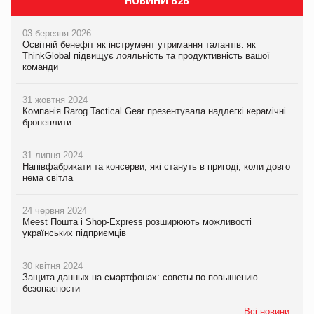
НОВИНИ B2B
03 березня 2026
Освітній бенефіт як інструмент утримання талантів: як
ThinkGlobal підвищує лояльність та продуктивність вашої
команди
31 жовтня 2024
Компанія Rarog Tactical Gear презентувала надлегкі керамічні
бронеплити
31 липня 2024
Напівфабрикати та консерви, які стануть в пригоді, коли довго
нема світла
24 червня 2024
Meest Пошта і Shop-Express розширюють можливості
українських підприємців
30 квітня 2024
Защита данных на смартфонах: советы по повышению
безопасности
Всі новини