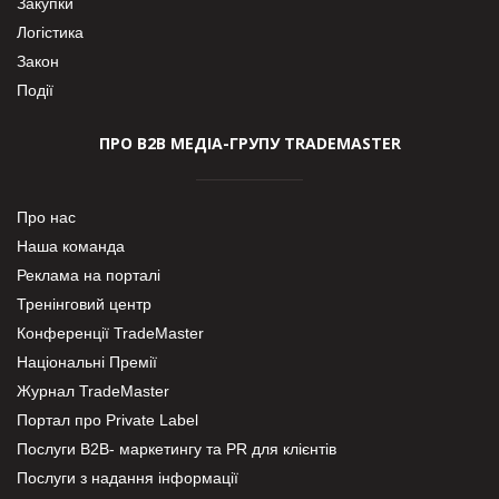
Закупки
Логістика
Закон
Події
ПРО В2В МЕДІА-ГРУПУ TRADEMASTER
Про нас
Наша команда
Реклама на порталі
Тренінговий центр
Конференції TradeMaster
Національні Премії
Журнал TradeMaster
Портал про Private Label
Послуги В2В- маркетингу та PR для клієнтів
Послуги з надання інформації