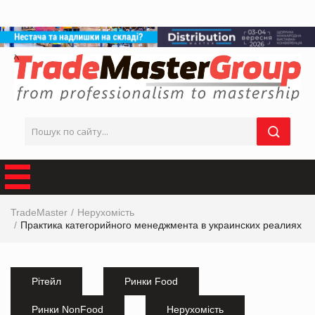
TradeMaster
Нерухомість
Практика категорийного менеджмента в украинских реалиях
Рітейл
Ринки Food
Ринки NonFood
Нерухомість