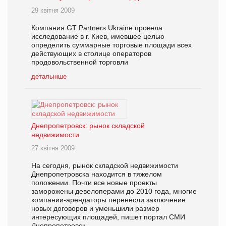
29 квітня 2009
Компания GT Partners Ukraine провела
исследование в г. Киев, имевшее целью
определить суммарные торговые площади всех
действующих в столице операторов
продовольственной торговли
детальніше
Днепропетровск: рынок складской
недвижимости
27 квітня 2009
На сегодня, рынок складской недвижимости
Днепропетровска находится в тяжелом
положении. Почти все новые проекты
заморожены девелоперами до 2010 года, многие
компании-арендаторы перенесли заключение
новых договоров и уменьшили размер
интересующих площадей, пишет портал СМИ
Днепропетровск