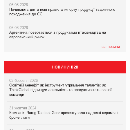
05.08.2026
06.08.2026
06.08.2026
Російська атака 5 серпня стала одним із наймасштабніших
Починають діяти нові правила імпорту продукції тваринного
Починають діяти нові правила імпорту продукції тваринного
ударів по українському бізнесу за час повномасштабної війни
походження до ЄС
походження до ЄС
05.08.2026
06.08.2026
06.08.2026
Смачне поповнення дитячого меню: у VARUS з’явилися
Аргентина повертається з продуктами птахівництва на
Аргентина повертається з продуктами птахівництва на
новинки від ТМ ТОКЕРИ
європейський ринок
європейський ринок
05.08.2026
всі новини
Сергій Лісунов про заморожені хлібобулочні вироби на
PrivateLabel&FMCG Master 2026
НОВИНИ B2B
03 березня 2026
Освітній бенефіт як інструмент утримання талантів: як
ThinkGlobal підвищує лояльність та продуктивність вашої
команди
31 жовтня 2024
Компанія Rarog Tactical Gear презентувала надлегкі керамічні
бронеплити