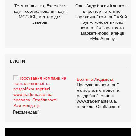
,
Тетяна Ільєнко, Executive-
Олег Андрійович Івченко —
ОВ
коуч, сертифікований коуч
директор патентно-
МСС ICF, ментор для
юридичної компанії «Вайз
лідерів
Груп», консалтингової
компанії «Парето» та
маркетингової агенції
Myka Agency.
БЛОГИ
Брагина Людмила
ї
Просування компанії
а
на порталі оптової та
роздрібної торгівлі
www.trademaster.ua.
і.
правила. Особливості.
Рекомендації
Ре