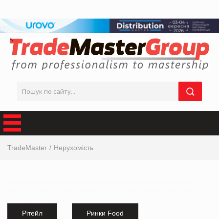
TradeMaster
Нерухомість
інтервю від виробника, інтервю від ТОП-керівника з маркетингу, інтервю від маркетолога, ТОП
інтервю від виробника, інтервю від мережі магазинів, інтервю від виробника продуктових
товарів,
українськи виробники
Рітейл
Ринки Food