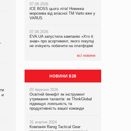
07.08.2026
ICE BOSS цього літа! Новинка
06.08.2026
07.08.2026
морозива від власної ТМ Varto вже у
Смачна новинка для хвостатих: у
Франція заборонила рекламні дзвінки
VARUS
VARUS з’явилися паучі Varto Paw
без згоди клієнтів
expert від власної ТМ Varto!
07.08.2026
EVA.UA запустила кампанію «Хто б
05.08.2026
знав» про асортимент, якого покупці
Мережа супермаркетів VARUS купує
–
не очікують побачити на платформі
мережу магазинів формату
convenience store КОЛО: об’єднана
компанія налічуватиме 374 магазини
всі новини
НОВИНИ B2B
ти
03 березня 2026
Освітній бенефіт як інструмент
 и
утримання талантів: як ThinkGlobal
підвищує лояльність та
продуктивність вашої команди
31 жовтня 2024
Компанія Rarog Tactical Gear