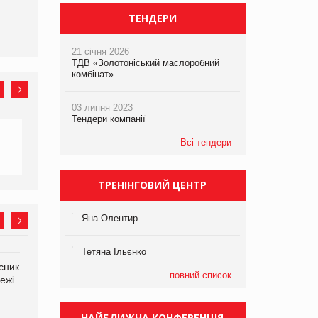
ТЕНДЕРИ
21 січня 2026
ТДВ «Золотоніський маслоробний
комбінат»
03 липня 2023
Тендери компанії
Всі тендери
ТРЕНІНГОВИЙ ЦЕНТР
Яна Олентир
Тетяна Ільєнко
сник
Олексій Логачов-Михайлов
Яна Сараніна, директор
повний список
ежі
Файно маркет Директор
компанії «УкраМарин»
департаменту з
виробництва
НАЙБЛИЖЧА КОНФЕРЕНЦІЯ