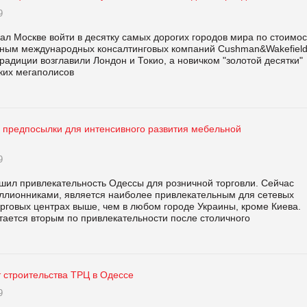
9
л Москве войти в десятку самых дорогих городов мира по стоимос
ным международных консалтинговых компаний Cushman&Wakefield
о традиции возглавили Лондон и Токио, а новичком "золотой десятки"
ских мегаполисов
ь предпосылки для интенсивного развития мебельной
9
шил привлекательность Одессы для розничной торговли. Сейчас
иллионниками, является наиболее привлекательным для сетевых
орговых центрах выше, чем в любом городе Украины, кроме Киева.
тается вторым по привлекательности после столичного
 строительства ТРЦ в Одессе
9