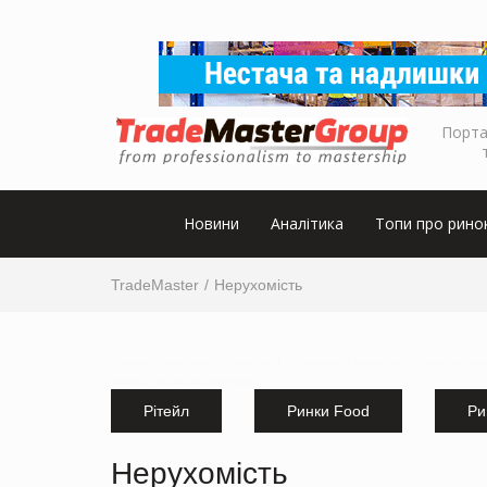
Порта
Новини
Аналітика
Топи про рино
TradeMaster
Нерухомість
інтервю від виробника, інтервю від ТОП-керівника з маркетингу, інтервю від мар
товарів,
українськи виробники
Рітейл
Ринки Food
Ри
Нерухомість