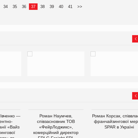
34
35
36
37
38
39
40
41
>>
 Івченко —
Роман Наумчев,
Роман Корсак, співвла
ентно-
співзасновник ТОВ
франчайзингової мер
нії «Вайз
«ФейрЛоджикс»,
SPAR в Україні
тингової
комерційний директор
ето» та
FRLG Freight SRL