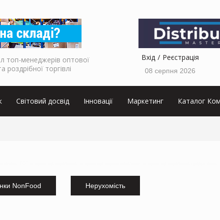
Вхід
Реєстрація
л топ-менеджерів оптової
та роздрібної торгівлі
08 серпня 2026
к
Світовий досвід
Інновації
Маркетинг
Каталог Ком
кетолога, ТОП інтервю від виробника, інтервю від мережі магазинів, інтервю від виробника продуктових
нки NonFood
Нерухомість