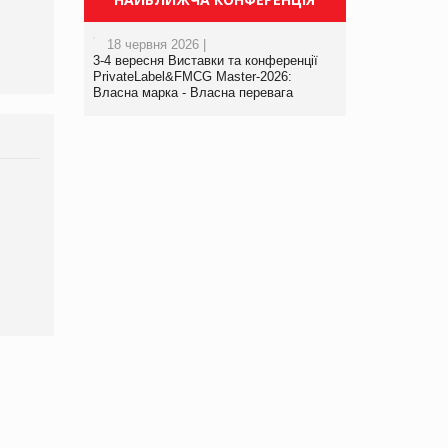
18 червня 2026 |
3-4 вересня Виставки та конференції
PrivateLabel&FMCG Master-2026:
Власна марка - Власна перевага
Брагина Людмила
Просування компанії на
порталі оптової та
роздрібної торгівлі
www.trademaster.ua.
правила. Особливості.