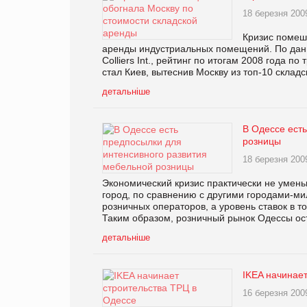
18 березня 200
Кризис помеша
аренды индустриальных помещений. По дан
Colliers Int., рейтинг по итогам 2008 года п
стал Киев, вытеснив Москву из топ-10 склад
детальніше
В Одессе ест
розницы
18 березня 200
Экономический кризис практически не умень
город, по сравнению с другими городами-м
розничных операторов, а уровень ставок в т
Таким образом, розничный рынок Одессы ос
детальніше
IKEA начинает
16 березня 200