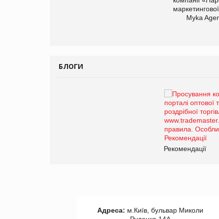
маркетингової
арас Ігорович,
Myka Agen
иробництва ТОВ
Герчак"
БЛОГИ
Брагина Людмила
Просування компанії на
порталі оптової та
роздрібної торгівлі
www.trademaster.ua.
правила. Особливості.
ії
Рекомендації
Адреса:
м.Київ, бульвар Миколи
Руденка 14А