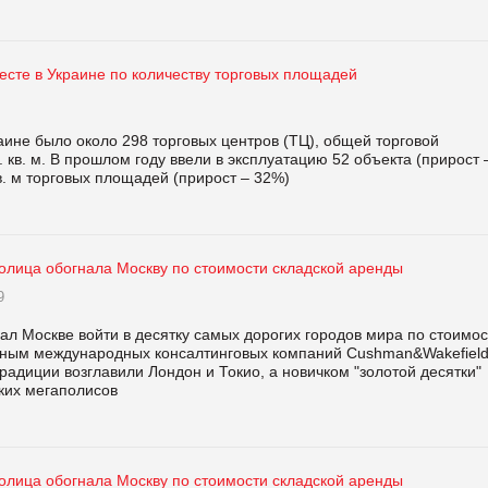
месте в Украине по количеству торговых площадей
аине было около 298 торговых центров (ТЦ), общей торговой
кв. м. В прошлом году ввели в эксплуатацию 52 объекта (прирост 
в. м торговых площадей (прирост – 32%)
толица обогнала Москву по стоимости складской аренды
9
л Москве войти в десятку самых дорогих городов мира по стоимос
ным международных консалтинговых компаний Cushman&Wakefield
о традиции возглавили Лондон и Токио, а новичком "золотой десятки"
ских мегаполисов
толица обогнала Москву по стоимости складской аренды