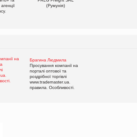
 агенції
(Румунія)
cy.
Брагина Людмила
Просування компанії на
порталі оптової та
роздрібної торгівлі
www.trademaster.ua.
правила. Особливості.
Рекомендації