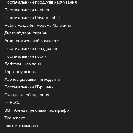
Постачальники продуктів харчування
Постачальники nonfood
Постачальники Private Label
Retail. Роздрібні мережі, Магазини
Дистрибутори України
Агропромисловий комплекс
Постачальники обладнання
Постачальники послуг
Логістичні компанії
Тара та упаковка
Харчові добавки. Інгредієнти.
Постачальники IT-рішень
Складське обладнання
HoReCa
ЗМІ, Агенції, реклама, поліграфія
Транспорт
Іноземні компанії