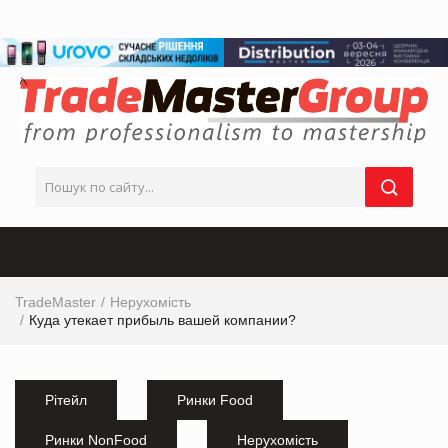
TradeMaster
Нерухомість
Куда утекает прибыль вашей компании?
Рітейл
Ринки Food
Ринки NonFood
Нерухомість