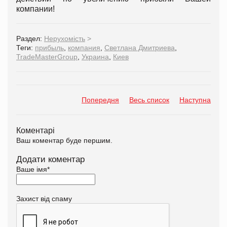
компании!
Раздел:
Нерухомість
>
Теги:
прибыль
,
компания
,
Светлана Дмитриева
,
TradeMasterGroup
,
Украина
,
Киев
Попередня
Весь список
Наступна
Коментарі
Ваш коментар буде першим.
Додати коментар
Ваше імя
*
Захист від спаму