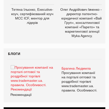
,
Тетяна Ільєнко, Executive-
Олег Андрійович Івченко —
ОВ
коуч, сертифікований коуч
директор патентно-
МСС ICF, ментор для
юридичної компанії «Вайз
лідерів
Груп», консалтингової
компанії «Парето» та
маркетингової агенції
Myka Agency.
БЛОГИ
Брагина Людмила
ї
Просування компанії
а
на порталі оптової та
роздрібної торгівлі
www.trademaster.ua.
і.
правила. Особливості.
Рекомендації
Ре