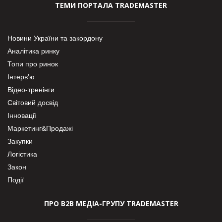
ТЕМИ ПОРТАЛА TRADEMASTER
Новини України та закордону
Аналітика ринку
Топи про ринок
Інтерв’ю
Відео-тренінги
Світовий досвід
Інновації
Маркетинг&Продажі
Закупки
Логістика
Закон
Події
ПРО В2В МЕДІА-ГРУПУ TRADEMASTER