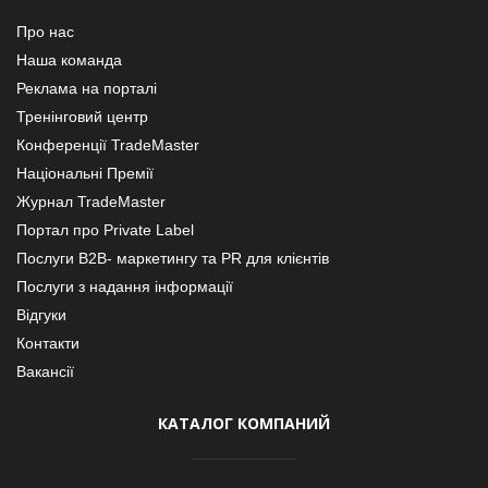
Про нас
Наша команда
Реклама на порталі
Тренінговий центр
Конференції TradeMaster
Національні Премії
Журнал TradeMaster
Портал про Private Label
Послуги В2В- маркетингу та PR для клієнтів
Послуги з надання інформації
Відгуки
Контакти
Вакансії
КАТАЛОГ КОМПАНИЙ