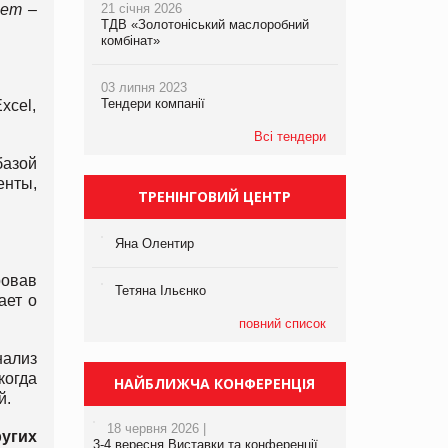
нет –
21 січня 2026
ТДВ «Золотоніський маслоробний
комбінат»
03 липня 2023
Тендери компанії
xcel,
Всі тендери
базой
енты,
ТРЕНІНГОВИЙ ЦЕНТР
Яна Олентир
ровав
Тетяна Ільєнко
ает о
повний список
нализ
когда
НАЙБЛИЖЧА КОНФЕРЕНЦІЯ
й.
18 червня 2026 |
угих
3-4 вересня Виставки та конференції