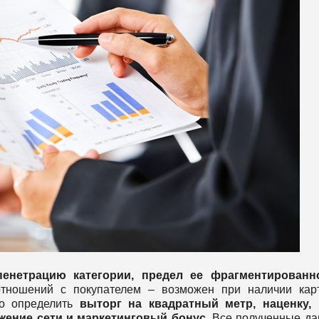
пенетрацию категории, предел ее фрагментированн
тношений с покупателем – возможен при наличии кар
но определить
выторг на квадратный метр, наценку, 
жение сети и маркетинговый бонус
. Все полученные д