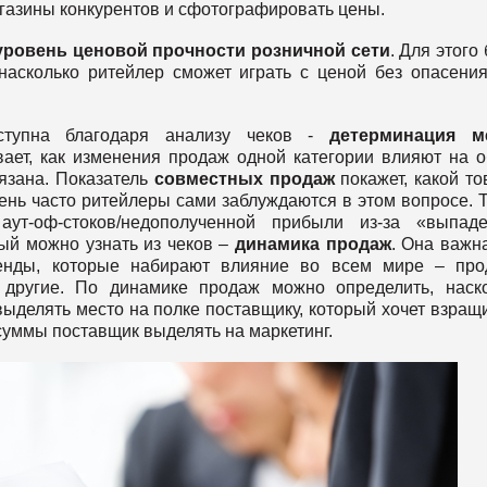
магазины конкурентов и сфотографировать цены.
уровень ценовой прочности розничной сети
. Для этого 
насколько ритейлер сможет играть с ценой без опасения
оступна благодаря анализу чеков -
детерминация м
вает, как изменения продаж одной категории влияют на 
вязана. Показатель
совместных продаж
покажет, какой то
чень часто ритейлеры сами заблуждаются в этом вопросе. 
ут-оф-стоков/недополученной прибыли из-за «выпаде
рый можно узнать из чеков –
динамика продаж
. Она важн
тренды, которые набирают влияние во всем мире – пр
, другие. По динамике продаж можно определить, наск
выделять место на полке поставщику, который хочет взращ
 суммы поставщик выделять на маркетинг.