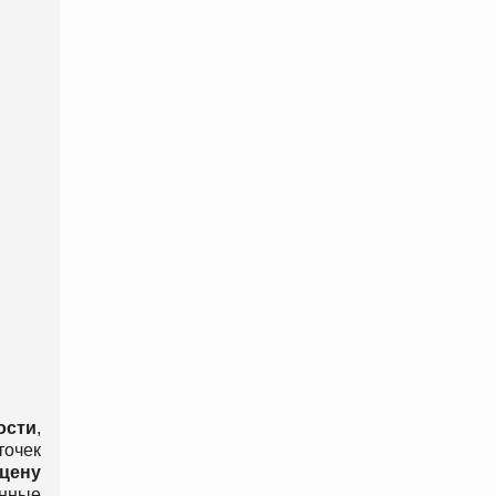
ости
,
точек
цену
анные