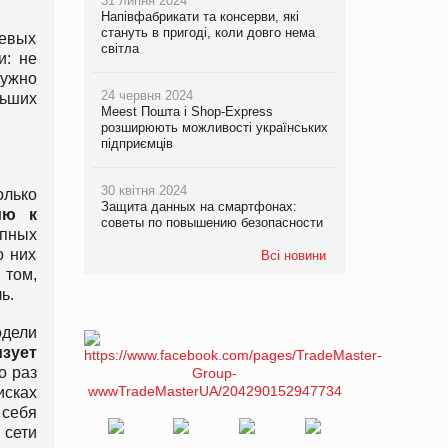
31 липня 2024
Напівфабрикати та консерви, які
стануть в пригоді, коли довго нема
чевых
світла
и: не
нужно
24 червня 2024
льших
Meest Пошта і Shop-Express
розширюють можливості українських
підприємців
30 квітня 2024
олько
Защита данных на смартфонах:
ию к
советы по повышению безопасности
пных
о них
Всі новини
 том,
ь.
дели
зует
о раз
сках
 себя
 сети