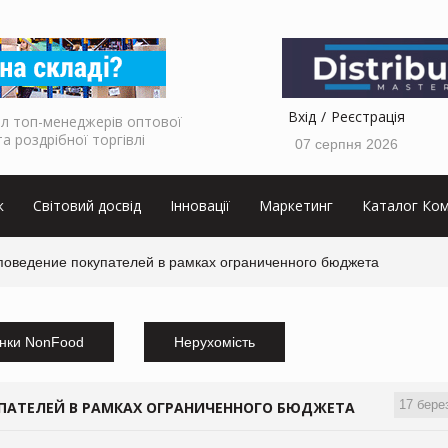
Вхід
Реєстрація
л топ-менеджерів оптової
та роздрібної торгівлі
07 серпня 2026
к
Світовий досвід
Інновації
Маркетинг
Каталог Ком
поведение покупателей в рамках ограниченного бюджета
нки NonFood
Нерухомість
17 бере
ПАТЕЛЕЙ В РАМКАХ ОГРАНИЧЕННОГО БЮДЖЕТА