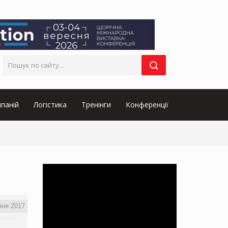
паній
Логістика
Тренінги
Конференції
зня 2017