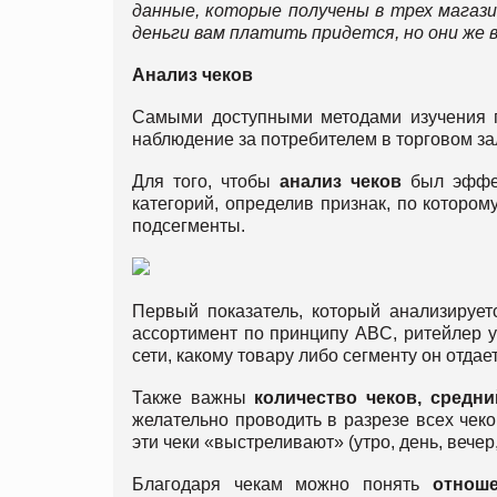
данные, которые получены в трех магази
деньги вам платить придется, но они же 
Анализ чеков
Самыми доступными методами изучения по
наблюдение за потребителем в торговом за
Для того, чтобы
анализ чеков
был эффек
категорий, определив признак, по которому
подсегменты.
Первый показатель, который анализируе
ассортимент по принципу ABC, ритейлер ув
сети, какому товару либо сегменту он отдае
Также важны
количество чеков, средни
желательно проводить в разрезе всех чеко
эти чеки «выстреливают» (утро, день, вече
Благодаря чекам можно понять
отнош