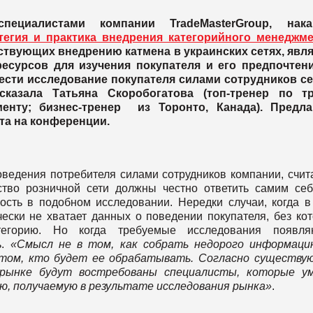
пециалистами компании TradeMasterGroup, нака
атегия и практика внедрения категорийного менеджме
тствующих внедрению катмена в украинских сетях, явл
сурсов для изучения покупателя и его предпочтени
вести исследование покупателя силами сотрудников се
казала Татьяна Скоробогатова (топ-тренер по тр
енту; бизнес-тренер из Торонто, Канада). Предла
та на конференции.
ведения потребителя силами сотрудников компании, счита
ство розничной сети должны честно ответить самим се
ость в подобном исследовании. Нередки случаи, когда в
чески не хватает данных о поведении покупателя, без ко
тегорию. Но когда требуемые исследования появляю
ь.
«Смысл не в том, как собрать недорого информаци
 том, кто будет ее обрабатывать. Согласно существ
 рынке будут востребованы специалисты, которые у
, получаемую в результате исследования рынка»
.