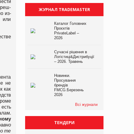
вести
фреш-
ЖУРНАЛ TRADEMASTER
о из-
, или
Каталог Головних
Проєктів
PrivateLabel –
естве
2026
Сучасні рішення в
Логістиці&Дистрибуції
– 2026. Травень
Новинки.
мента
Просування
ые не
брендів
к как
FMCG.Березень
едств
2026
Кроме
Всі журнали
 есть
алам.
йному
ТЕНДЕРИ
равно
то те