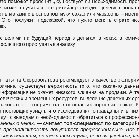
Это поможет прояснить, существует ли необходимость про
у, может случиться, что ритейлер отводит целевую роль 
ют в магазине в основном муку, сахар или макароны – именн
. Это послужит подсказкой, что нужно менять стратегию
ию.
с целями на будущий период в деньгах, в чеках, в колич
осле этого приступать к анализу.
 Татьяна Скоробогатова рекомендует в качестве экспери
ичина: существует вероятность того, что какие-то данн
информация не окажет никакого влияния на продажи. А та
ловеческих и временных ресурсов, выделение денежных ср
начинать с эксперимента в нескольких торговых точках. 
ли поставщик увидят, что исследования оправданы и в них
идут к выводам о необходимости обратиться к профессион
анных о чеках,
—
считает топ-специалист по категори
 проанализировать покупателя профессионально. Все 
ым компаниям, но уже в том случае, если вы увидите, ч