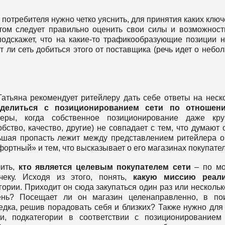
отребителя нужно четко уяснить, для принятия каких клю
ом следует правильно оценить свои силы и возможност
подскажет, что на какие-то трафикообразующие позиции 
т ли сеть добиться этого от поставщика (речь идет о небо
атьяна рекомендует ритейлеру дать себе ответы на неск
еделиться с позиционированием сети по отношен
еры, когда собственное позиционирование даже кру
бство, качество, другие) не совпадает с тем, что думают 
льшая пропасть лежит между представлением ритейлера о
ортный» и тем, что высказывает о его магазинах покупател
лить,
кто является целевым покупателем сети
– по мо
чеку. Исходя из этого, понять,
какую миссию реали
егории. Приходит он сюда закупаться один раз или нескольк
ь? Посещает ли он магазин целенаправленно, в пои
едка, решив порадовать себя и близких? Также нужно для
и, подкатегории в соответствии с позиционированием