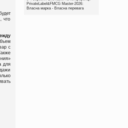
PrivateLabel&FMCG Master-2026:
Власна марка - Власна перевага
будет
, что
ежду
объем
вар с
Также
ния»
а для
одажи
олько
ивать