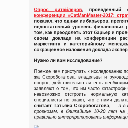
Опрос ритейлеров
, проведенный с
конференции «CatManMaster-2017: стр
показал, что одним из барьеров, препя
недостаточный уровень финансовых ре
том, как преодолеть этот барьер и про
своем докладе на конференции расс
маркетингу и категорийному менеджм
сокращенное изложения доклада экспер
Нужно ли вам исследование?
Прежде чем приступать к исследованию по
жа Скоробогатова, владельцы и руковод
вопрос, действительно ли есть необходим
заявляют о том, что им часто катастрофи
невозможно отстроить нормальную ка
специалисты не знают, что с ними делат
считает Татьяна Скоробогатова
, —
а в
прогнозам, в ближайшие 10-20 лет на
правильно интерпретировать информацию