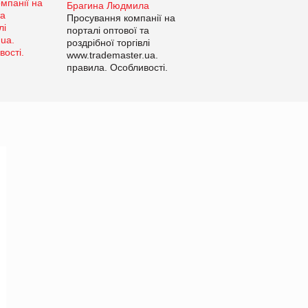
Брагина Людмила
Просування компанії на
порталі оптової та
роздрібної торгівлі
www.trademaster.ua.
правила. Особливості.
Рекомендації