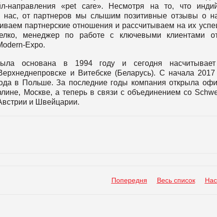
л-направления «pet care». Несмотря на то, что инди
я нас, от партнеров мы слышим позитивные отзывы о 
виваем партнерские отношения и рассчитываем на их усп
велко, менеджер по работе с ключевыми клиентами от
Modern-Expo.
была основана в 1994 году и сегодня насчитывает
 Верхнеднепровске и Витебске (Беларусь). С начала 2017
вода в Польше. За последние годы компания открыла оф
ине, Москве, а теперь в связи с объединением со Schwei
 Австрии и Швейцарии.
Попередня
Весь список
Нас