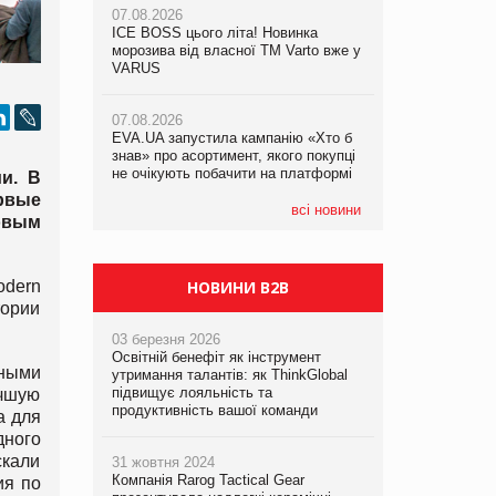
07.08.2026
ICE BOSS цього літа! Новинка
06.08.2026
07.08.2026
морозива від власної ТМ Varto вже у
Смачна новинка для хвостатих: у
Франція заборонила рекламні дзвінки
VARUS
VARUS з’явилися паучі Varto Paw
без згоди клієнтів
expert від власної ТМ Varto!
07.08.2026
EVA.UA запустила кампанію «Хто б
05.08.2026
знав» про асортимент, якого покупці
Мережа супермаркетів VARUS купує
не очікують побачити на платформі
мережу магазинів формату
и. В
convenience store КОЛО: об’єднана
рвые
компанія налічуватиме 374 магазини
всі новини
овым
НОВИНИ B2B
odern
тории
03 березня 2026
Освітній бенефіт як інструмент
зными
утримання талантів: як ThinkGlobal
підвищує лояльність та
учшую
продуктивність вашої команди
а для
дного
скали
31 жовтня 2024
Компанія Rarog Tactical Gear
ия по