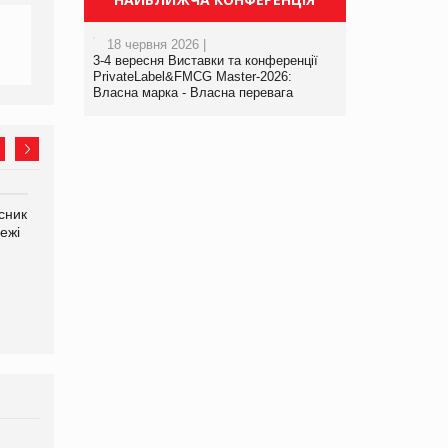
18 червня 2026 |
3-4 вересня Виставки та конференції
PrivateLabel&FMCG Master-2026:
Власна марка - Власна перевага
сник
Олексій Логачов-Михайлов
Яна Сараніна, директор
ежі
Файно маркет Директор
компанії «УкраМарин»
департаменту з
виробництва