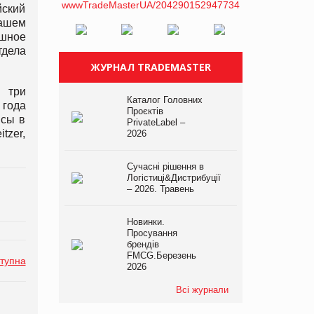
йский
нашем
ешное
дела
ЖУРНАЛ TRADEMASTER
 три
Каталог Головних
 года
Проєктів
исы в
PrivateLabel –
tzer,
2026
Сучасні рішення в
Логістиці&Дистрибуції
– 2026. Травень
Новинки.
Просування
брендів
FMCG.Березень
тупна
2026
Всі журнали