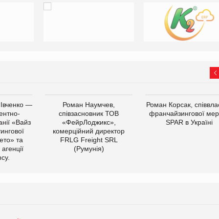
 Івченко —
Роман Наумчев,
Роман Корсак, співвла
ентно-
співзасновник ТОВ
франчайзингової мер
нії «Вайз
«ФейрЛоджикс»,
SPAR в Україні
тингової
комерційний директор
ето» та
FRLG Freight SRL
 агенції
(Румунія)
cy.