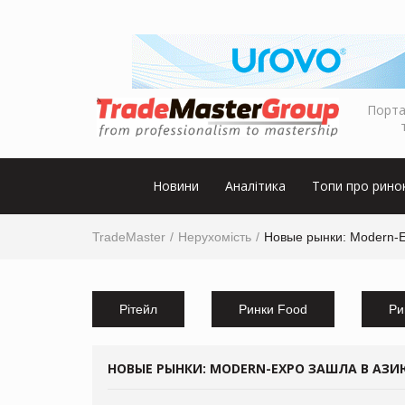
Порта
Новини
Аналітика
Топи про рино
TradeMaster
Нерухомість
Новые рынки: Modern-
Рітейл
Ринки Food
Ри
НОВЫЕ РЫНКИ: MODERN-EXPO ЗАШЛА В АЗИ