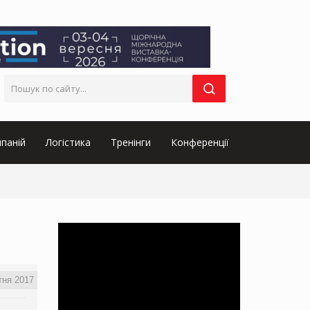
паній
Логістика
Тренінги
Конференції
тня 2017