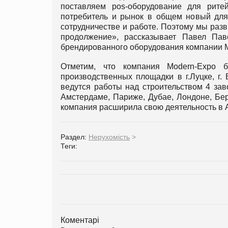
поставляем pos-оборудование для ритей
потребитель и рынок в общем новый дл
сотрудничестве и работе. Поэтому мы раз
продолжение», рассказывает Павел Па
брендированного оборудования компании 
Отметим, что компания Modern-Expo 
производственных площадки в г.Луцке, г.
ведутся работы над строительством 4 за
Амстердаме, Париже, Дубае, Лондоне, Берл
компания расширила свою деятельность в
Раздел:
Нерухомість
>
Теги:
Коментарі