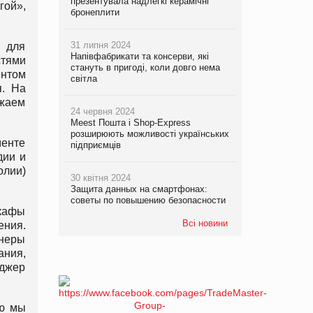
презентувала надлегкі керамічні
гой»,
бронеплити
31 липня 2024
ю для
Напівфабрикати та консерви, які
тями
стануть в пригоді, коли довго нема
ентом
світла
я. На
лжаем
24 червня 2024
Meest Пошта і Shop-Express
розширюють можливості українських
менте
підприємців
дии и
олии)
30 квітня 2024
Защита данных на смартфонах:
советы по повышению безопасности
шкафы
Всі новини
ения.
неры
ния,
еджер
ию мы