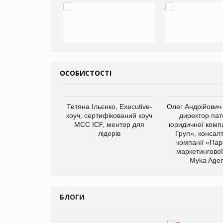
ОСОБИСТОСТІ
арас Ігорович,
Тетяна Ільєнко, Executive-
Олег Андрійович
иробництва ТОВ
коуч, сертифікований коуч
директор пат
Герчак"
МСС ICF, ментор для
юридичної компа
лідерів
Груп», консал
компанії «Пар
маркетингової
Myka Agen
БЛОГИ