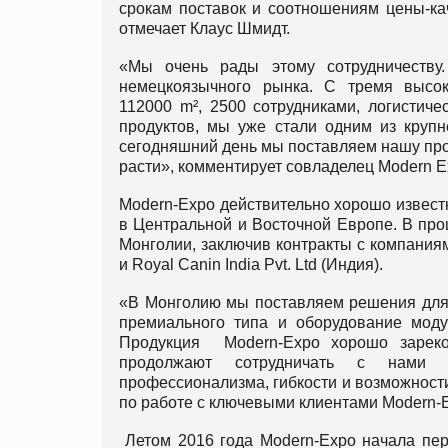
срокам поставок и соотношениям цены-кач
отмечает Клаус Шмидт.
«Мы очень рады этому сотрудничеству.
немецкоязычного рынка. С тремя высо
112000 m², 2500 сотрудниками, логистич
продуктов, мы уже стали одним из крупн
сегодняшний день мы поставляем нашу про
расти», комментирует совладелец Modern E
Modern-Expo действительно хорошо извест
в Центральной и Восточной Европе. В пр
Монголии, заключив контракты с компаниям
и Royal Canin India Pvt. Ltd (Индия).
«В Монголию мы поставляем решения для 
премиального типа и оборудование мод
Продукция Modern-Expo хорошо зарек
продолжают сотрудничать с нами из
профессионализма, гибкости и возможност
по работе с ключевыми клиентами Modern-
Летом 2016 года Modern-Expo начала пере