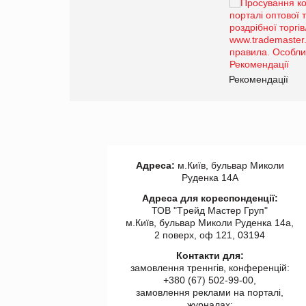
Брагина Людмила
Просування компанії на
порталі оптової та
роздрібної торгівлі
www.trademaster.ua.
правила. Особливості.
ії
Рекомендації
Адреса:
м.Київ, бульвар Миколи
Руденка 14А
Адреса для кореспонденції:
ТОВ "Tрейд Мастер Груп"
м.Київ, бульвар Миколи Руденка 14а,
2 поверх, оф 121, 03194
Контакти для:
замовлення треннгів, конференцій:
+380 (67) 502-99-00,
замовлення реклами на порталі,
журналах: