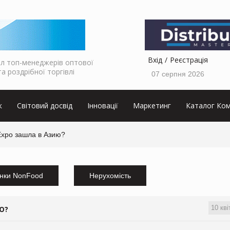
Вхід
Реєстрація
л топ-менеджерів оптової
та роздрібної торгівлі
07 серпня 2026
к
Світовий досвід
Інновації
Маркетинг
Каталог Ком
Expo зашла в Азию?
нки NonFood
Нерухомість
10 кві
Ю?