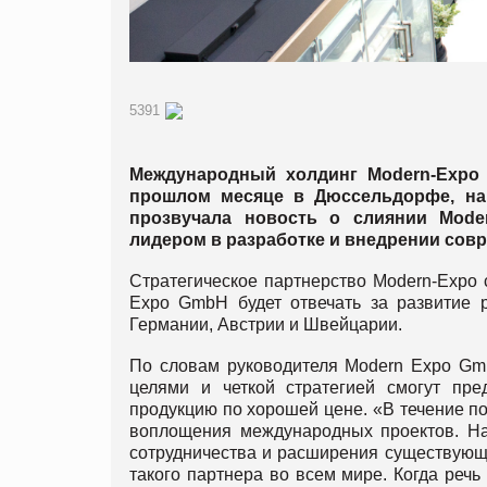
5391
Международный холдинг Modern-Expo 
прошлом месяце в Дюссельдорфе, на
прозвучала новость о слиянии Mode
лидером в разработке и внедрении сов
Стратегическое партнерство Modern-Expo 
Expo GmbH будет отвечать за развитие 
Германии, Австрии и Швейцарии.
По словам руководителя Modern Expo Gm
целями и четкой стратегией смогут пр
продукцию по хорошей цене. «В течение п
воплощения международных проектов. Н
сотрудничества и расширения существующи
такого партнера во всем мире. Когда реч