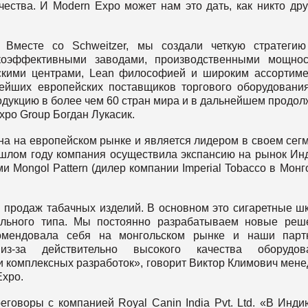
ества. И Modern Expo может нам это дать, как никто дру
 Вместе со Schweitzer, мы создали четкую стратеги
коэффективными заводами, производственными мощнос
ескими центрами, Lean философией и широким ассортим
ейших европейских поставщиков торгового оборудовани
дукцию в более чем 60 стран мира и в дальнейшем продо
xpo Group Богдан Лукасик.
на на европейском рынке и является лидером в своем сег
ошлом году компания осуществила экспансию на рынок Ин
и Mongol Pattern (дилер компании Imperial Tobacco в Монг
продаж табачных изделий. В основном это сигаретные 
ульного типа. Мы постоянно разрабатываем новые реш
омендовала себя на монгольском рынке и наши парт
-за действительно высокого качества оборудова
и комплексных разработок», говорит Виктор Климович мен
Expo.
говоры с компанией Royal Canin India Pvt. Ltd. «В Инд