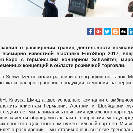
заявил о расширении границ деятельности компани
 всемирно известной выставке EuroShop 2017, впе
rn-Expo с германським концерном Schweitzer, мир
ременных концепций в области розничной торговли.
со Schweitzer позволит расширить географию поставок. M
рынка и распространения продукции компании на терри
bH, Клауса Шмидта, две успешные компании с амбицио
едложить клиентам Германии, Австрии и Швейцарии л
оследних лет мы занимались поисками идеального партнер
аши клиенты обращались к нам с вопросами междунаро
х проектов. Для этого нам нужен сильный партнер. Мы и
ь идет о расширении – мы ставим очень высокие требован