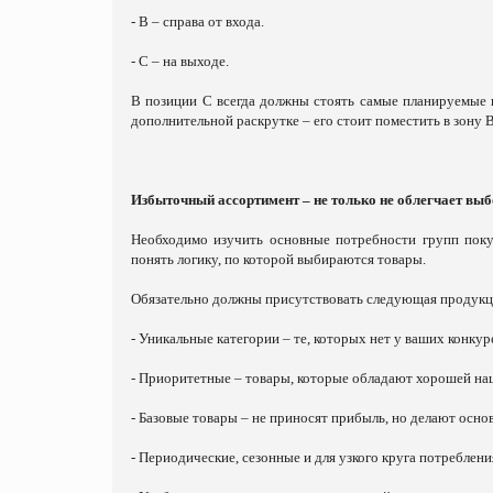
- В – справа от входа.
- С – на выходе.
В позиции С всегда должны стоять самые планируемые г
дополнительной раскрутке – его стоит поместить в зону В
Избыточный ассортимент – не только не облегчает выб
Необходимо изучить основные потребности групп поку
понять логику, по которой выбираются товары.
Обязательно должны присутствовать следующая продукц
- Уникальные категории – те, которых нет у ваших конкур
- Приоритетные – товары, которые обладают хорошей на
- Базовые товары – не приносят прибыль, но делают осно
- Периодические, сезонные и для узкого круга потреблени