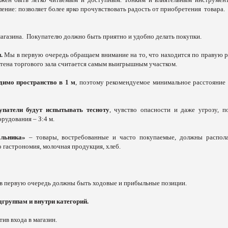
ение: позволяет более ярко прочувствовать радость от приобретения
товара.
магазина. Покупателю должно быть приятно и удобно делать покупки.
и.
Мы в первую очередь обращаем внимание на то, что находится по правую р
а стена торгового зала считается самым выигрышным участком.
димо пространство в 1 м
, поэтому рекомендуемое минимальное расстояние
упатели будут испытывать тесноту
, чувство опасности и даже угрозу, п
удования – З:4 м.
гольника»
– товары, востребованные и часто покупаемые, должны распола
о гастрономия, молочная продукция, хлеб.
м в первую очередь должны быть ходовые и прибыльные позиции.
группам и внутри категорий.
ив входа в магазин.