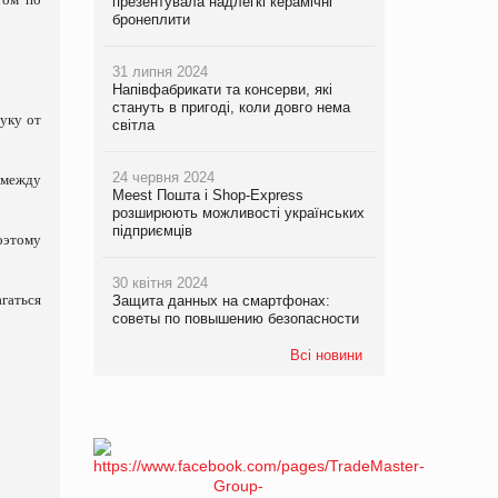
презентувала надлегкі керамічні
бронеплити
31 липня 2024
Напівфабрикати та консерви, які
стануть в пригоді, коли довго нема
уку от
світла
24 червня 2024
 между
Meest Пошта і Shop-Express
розширюють можливості українських
підприємців
оэтому
30 квітня 2024
гаться
Защита данных на смартфонах:
советы по повышению безопасности
Всі новини