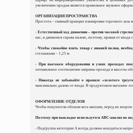
увеличению продаж является правильное звуковое оформл
ОРГАНИЗАЦИЯ ПРОСТРАНСТВА
Простота – главный принцип планировки торгового зала 
- Естественный ход движения – против часовой стрелк
нас, и движемся справа налево, поэтому, правая от вход
- Чтобы спокойно взять товар с нижней полки, необхо
стеллажами – 1,25 м.
- При высоком оборудовании и узких проходах пок
оптимальное соотношение ширины прохода и высоты обор
- Никогда не забывайте о правиле «золотого треу
максимально далеко от входа. В продуктовом магазине эт
ОФОРМЛЕНИЕ ОТДЕЛОВ
Чтобы покупатели обошли весь магазин, перед их взоро
Поэтому при выкладке используется АВС-анализ по под
- Подгруппа категории А всегда должна находиться напрот