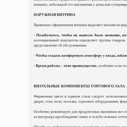
неважно, небольшой это магазинчик у дома или супермарк
НАРУЖНАЯ ВИТРИНА
Правильно оформленная витрина выделяет магазин из ряда
- Позаботьтесь, чтобы на вывеске было название, ко
потенциальный покупатель определяет группы товаров, 
представление об обслуживании.
- Чтобы создать комфортную атмосферу у входа, избавь
- Время работы – тоже преимущество
, особенно если эт
ВИЗУАЛЬНЫЕ КОМПОНЕНТЫ ТОРГОВОГО ЗАЛА
Фирменные цвета в едином стиле следует использоват
двери; стен; пола; потолка; торгового оборудования; фо
Особенно рекомендую для продуктовых магазинов все от
из интерьера преобладание синих и голубо-зеленых оттен
Шрифт на информационных указателях и ценниках дол