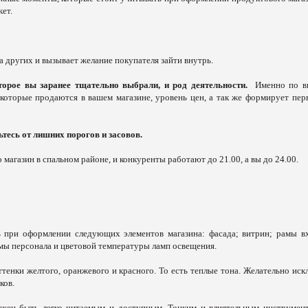
ет.
 других и вызывает желание покупателя зайти внутрь.
торое вы заранее тщательно выбрали, и род деятельности.
Именно по в
которые продаются в вашем магазине, уровень цен, а так же формирует пер
тесь от лишних порогов и засовов.
о магазин в спальном районе, и конкуренты работают до 21.00, а вы до 24.00.
ь при оформлении следующих элементов магазина: фасада; витрин; рамы в
рмы персонала и цветовой температуры ламп освещения.
тенки желтого, оранжевого и красного. То есть теплые тона. Желательно иск
ков.
жен быть легко читаемым и доступным. Тонким и влиятельным инструмен