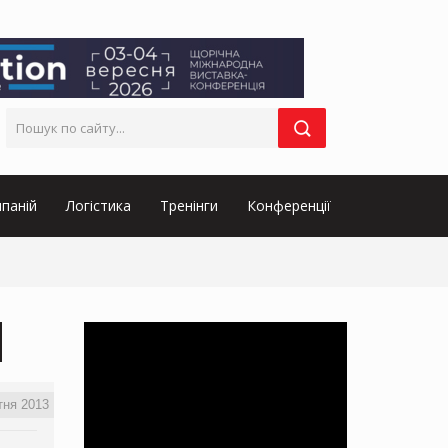
паній
Логістика
Тренінги
Конференції
тня 2013