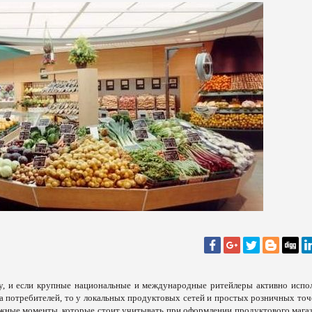
у, и если крупные национальные и международные ритейлеры активно испо
а потребителей, то у локальных продуктовых сетей и простых розничных точ
жные моменты, которые стоит учитывать при оформлении продуктового магаз