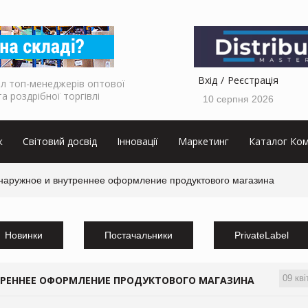
Вхід
Реєстрація
л топ-менеджерів оптової
та роздрібної торгівлі
10 серпня 2026
к
Світовий досвід
Інновації
Маркетинг
Каталог Ком
 наружное и внутреннее оформление продуктового магазина
Новинки
Постачальники
PrivateLabel
09 кві
ТРЕННЕЕ ОФОРМЛЕНИЕ ПРОДУКТОВОГО МАГАЗИНА