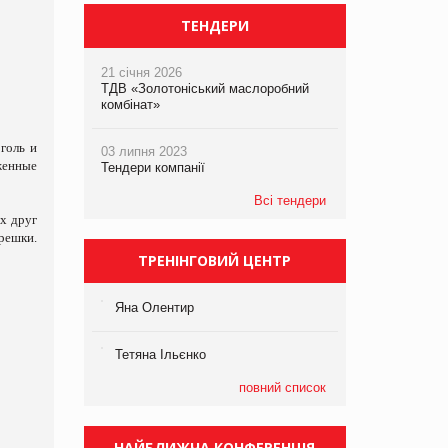
ТЕНДЕРИ
21 січня 2026
ТДВ «Золотоніський маслоробний
комбінат»
голь и
03 липня 2023
женные
Тендери компанії
Всі тендери
х друг
решки.
ТРЕНІНГОВИЙ ЦЕНТР
Яна Олентир
Тетяна Ільєнко
повний список
НАЙБЛИЖЧА КОНФЕРЕНЦІЯ