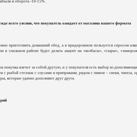
ибыли и оборота -10-15% .
ежде всего уяснив, что покупатель ожидает от магазина вашего формата
можно приготовить домашний обед, а в придорожном пользуется спросом алко
ин в спальном районе будет делать акцент на «колбасы», «сыры», «заморо
на покупка влечет за собой другую, и у покупателя есть выбор из дополняющи
ом с рыбой стеллаж с соусами и приправами, рядом с пивом – снеки, чипсы, о
ары, которые удачно дополняют друг друга.
орий