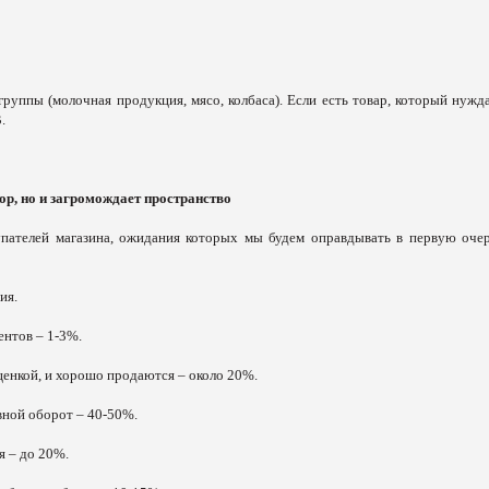
руппы (молочная продукция, мясо, колбаса). Если есть товар, который нужда
.
ор, но и загромождает пространство
пателей магазина, ожидания которых мы будем оправдывать в первую очер
ия.
ентов – 1-3%.
ценкой, и хорошо продаются – около 20%.
вной оборот – 40-50%.
я – до 20%.