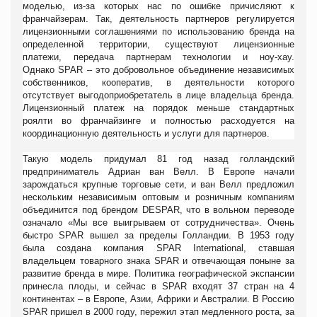
моделью, из-за которых нас по ошибке причисляют к
франчайзерам. Так, деятельность партнеров регулируется
лицензионными соглашениями по использованию бренда на
определенной территории, существуют лицензионные
платежи, передача партнерам технологии и ноу-хау.
Однако
SPAR
– это добровольное объединение независимых
собственников, кооператив, в деятельности которого
отсутствует выгодоприобретатель в лице владельца бренда.
Лицензионный платеж на порядок меньше стандартных
роялти во франчайзинге и полностью расходуется на
координационную деятельность и услуги для партнеров.
Такую модель придумал 81 год назад голландский
предприниматель Адриан ван Велл. В Европе начали
зарождаться крупные торговые сети, и ван Велл предложил
нескольким независимым оптовым и розничным компаниям
объединится под брендом
DESPAR, что в вольном переводе
означало «Мы все выигрываем от сотрудничества». Очень
быстро SPAR вышел за пределы Голландии. В 1953 году
была создана компания SPAR International, ставшая
владельцем товарного знака SPAR и отвечающая поныне за
развитие бренда в мире. Политика географической экспансии
принесла плоды, и сейчас в SPAR входят 37 стран на 4
континентах – в Европе, Азии, Африки и Австралии. В Россию
SPAR пришел в 2000 году, пережил этап медленного роста, за