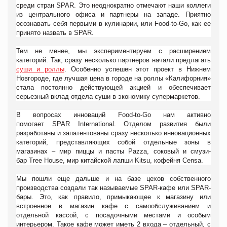
среди стран
SPAR. Это неоднократно отмечают наши коллеги
из центрального офиса и партнеры на западе. Приятно
осознавать себя первыми в кулинарии, или
Food-to-Go, как ее
принято назвать в
SPAR.
Тем не менее, мы экспериментируем с расширением
категорий. Так, сразу несколько партнеров начали предлагать
суши и роллы
. Особенно успешен этот проект в Нижнем
Новгороде, где лучшая цена в городе на роллы «Калифорния»
стала постоянно действующей акцией и обеспечивает
серьезный вклад отдела суши в экономику супермаркетов.
В вопросах инноваций
Food-to-Go
нам активно
помогает
SPAR
International. Отделом развития были
разработаны и запатентованы сразу несколько инновационных
категорий, представляющих собой отдельные зоны в
магазинах – мир пиццы и пасты
Pazza, соковый и смузи-
бар
Tree
House, мир китайской лапши
Kitsu, кофейня
Censa.
Мы пошли еще дальше и на базе цехов собственного
производства создали так называемые
SPAR-кафе или
SPAR-
бары. Это, как правило, примыкающее к магазину или
встроенное в магазин кафе с самообслуживанием и
отдельной кассой, с посадочными местами и особым
интерьером. Такое кафе может иметь 2 входа – отдельный, с