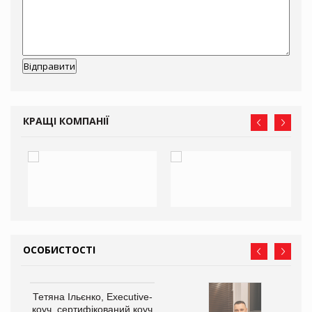
КРАЩІ КОМПАНІЇ
ОСОБИСТОСТІ
Тетяна Ільєнко, Executive-
коуч, сертифікований коуч