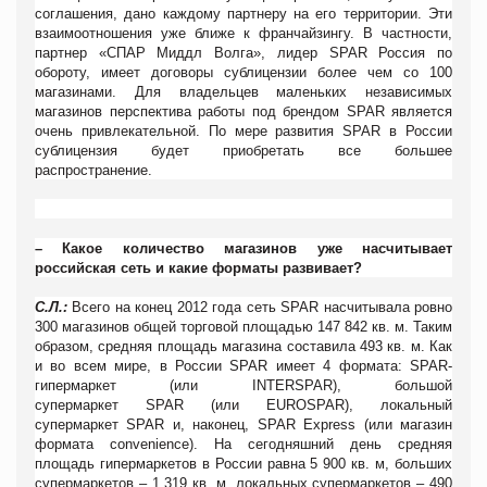
соглашения, дано каждому партнеру на его территории. Эти
взаимоотношения уже ближе к франчайзингу. В частности,
партнер «СПАР Миддл Волга», лидер
SPAR
Россия по
обороту, имеет договоры сублицензии более чем со 100
магазинами. Для владельцев маленьких независимых
магазинов перспектива работы под брендом
SPAR
является
очень привлекательной. По мере развития
SPAR
в России
сублицензия будет приобретать все большее
распространение.
– Какое количество магазинов уже насчитывает
российская сеть и какие форматы развивает?
С.Л.:
Всего на конец 2012 года сеть
SPAR
насчитывала ровно
300 магазинов общей торговой площадью 147 842 кв. м. Таким
образом, средняя площадь магазина составила 493 кв. м. Как
и во всем мире, в России SPAR
имеет 4 формата:
SPAR-
гипермаркет (или
INTERSPAR), большой
супермаркет
SPAR
(или
EUROSPAR), локальный
супермаркет
SPAR
и, наконец,
SPAR
Express
(или магазин
формата
convenience). На сегодняшний день средняя
площадь гипермаркетов в России равна 5 900 кв. м, больших
супермаркетов – 1 319 кв. м, локальных супермаркетов – 490