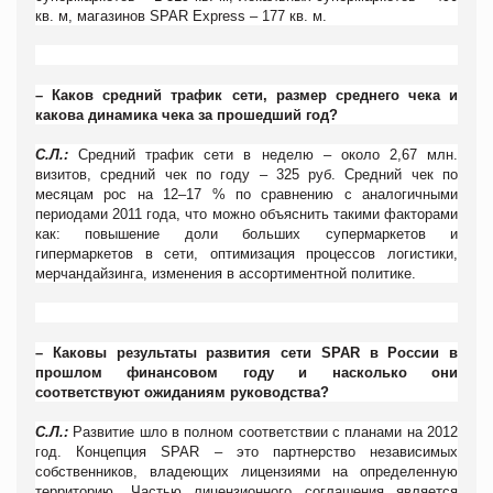
кв. м, магазинов
SPAR
Express
– 177 кв. м.
– Каков средний трафик сети, размер среднего чека и
какова динамика чека за прошедший год?
С.Л.:
Средний трафик сети в неделю – около 2,67 млн.
визитов, средний чек по году – 325 руб. Средний чек по
месяцам рос на 12–17 % по сравнению с аналогичными
периодами 2011 года, что можно объяснить такими факторами
как: повышение доли больших супермаркетов и
гипермаркетов в сети, оптимизация процессов логистики,
мерчандайзинга, изменения в ассортиментной политике.
– Каковы результаты развития сети
SPAR
в России в
прошлом финансовом году и насколько они
соответствуют ожиданиям руководства?
С.Л.:
Развитие шло в полном соответствии с планами на 2012
год. Концепция
SPAR
– это партнерство независимых
собственников, владеющих лицензиями на определенную
территорию. Частью лицензионного соглашения является