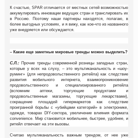
К счастью,
SPAR
отличается от местных сетей возможностью
аккумулировать инновации ведущих стран и транслировать их
в Россию. Поэтому наши партнеры находятся, полагаю, в
более выгодных условиях, и я вижу, как кое-что из названного
уже внедряется или обсуждается.
– Какие еще заметные мировые тренды можно выделить?
С.Л.:
Прочие тренды современной розницы западных стран,
которые у всех на слуху, – это мультиканальность и «шоу-
руминг» (для непродовольственного ритейла) как следствие
развития мобильного интернета, взаимопроникновение
продовольственного и специализированного ритейла
(вспомним аптеки, торгующие продуктами и
продовольственные магазины, торгующие лекарствами),
сокращение площадей гипермаркетов как следствие
проигранной борьбы с «убийцами категорий» в электронике,
одежде, товарах DIY-сектора, увеличение влияния формата
convenience. Мир становится мобильнее, быстрее, удобнее, и
ритейл отвечает на эти вызовы.
Считаю мультиканальность важным трендом, от нее уже