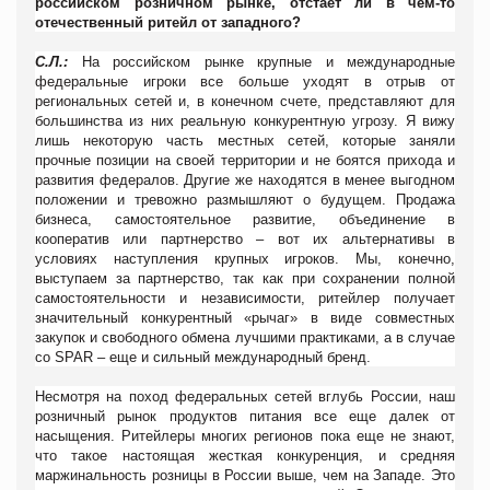
российском розничном рынке, отстает ли в чем-то
отечественный ритейл от западного?
С.Л.:
На российском рынке крупные и международные
федеральные игроки все больше уходят в отрыв от
региональных сетей и, в конечном счете, представляют для
большинства из них реальную конкурентную угрозу. Я вижу
лишь некоторую часть местных сетей, которые заняли
прочные позиции на своей территории и не боятся прихода и
развития федералов. Другие же находятся в менее выгодном
положении и тревожно размышляют о будущем. Продажа
бизнеса, самостоятельное развитие, объединение в
кооператив или партнерство – вот их альтернативы в
условиях наступления крупных игроков. Мы, конечно,
выступаем за партнерство, так как при сохранении полной
самостоятельности и независимости, ритейлер получает
значительный конкурентный «рычаг» в виде совместных
закупок и свободного обмена лучшими практиками, а в случае
со
SPAR
– еще и сильный международный бренд.
Несмотря на поход федеральных сетей вглубь России, наш
розничный рынок продуктов питания все еще далек от
насыщения. Ритейлеры многих регионов пока еще не знают,
что такое настоящая жесткая конкуренция, и средняя
маржинальность розницы в России выше, чем на Западе. Это