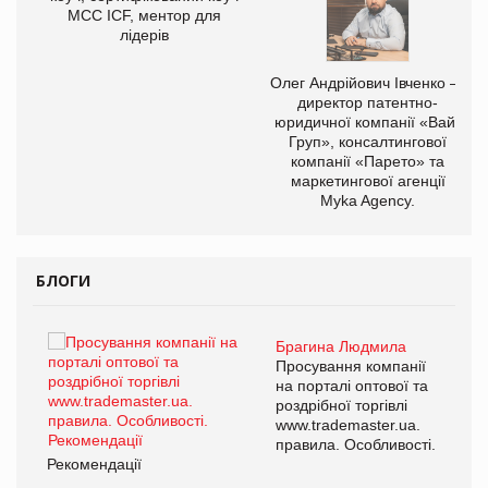
МСС ICF, ментор для
лідерів
,
Олег Андрійович Івченко —
ОВ
директор патентно-
юридичної компанії «Вайз
Груп», консалтингової
компанії «Парето» та
маркетингової агенції
Myka Agency.
БЛОГИ
Брагина Людмила
ї
Просування компанії
а
на порталі оптової та
роздрібної торгівлі
www.trademaster.ua.
і.
правила. Особливості.
Рекомендації
Ре