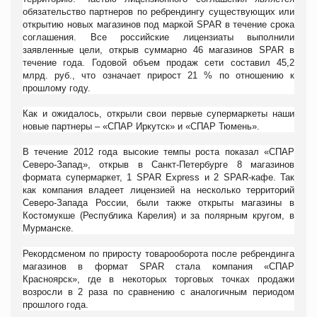
обязательство партнеров по ребрендингу существующих или
открытию новых магазинов под маркой
SPAR
в течение срока
соглашения. Все российские лицензиаты выполнили
заявленные цели, открыв суммарно 46 магазинов
SPAR
в
течение года. Годовой объем продаж сети составил 45,2
млрд. руб., что означает прирост 21 % по отношению к
прошлому году.
Как и ожидалось, открыли свои первые супермаркеты наши
новые партнеры – «СПАР Иркутск» и «СПАР Тюмень».
В течение 2012 года высокие темпы роста показал «СПАР
Северо-Запад», открыв в Санкт-Петербурге 8 магазинов
формата супермаркет, 1
SPAR
Express
и 2
SPAR-кафе. Так
как компания владеет лицензией на несколько территорий
Северо-Запада России, были также открыты магазины в
Костомукше (Республика Карелия) и за полярным кругом, в
Мурманске.
Рекордсменом по приросту товарооборота после ребрендинга
магазинов в формат
SPAR
стала компания «СПАР
Красноярск», где в некоторых торговых точках продажи
возросли в 2 раза по сравнению с аналогичным периодом
прошлого года.