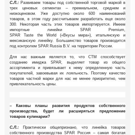
С.Л.:
Развиваем товары под собственной торговой маркой в
трех ценовых сегментах – премиальном, среднем и
низкоценовом. Уже доступно около 600 наименований
товаров, в этом году рассчитываем разработать еще около
300. Некоторая часть этих товаров импортируется. Имеем
импортные линейки
SPAR
Premium,
SPAR
Taste
the
World
(«Вкусы мира»), итальянскую и
мексиканскую линейку. Большинство товаров производится
под контролем
SPAR
Russia
B.V. на территории России.
Для нас важным является то, что СТМ способствует
созданию имиджа
SPAR, выделяет товар из общего
ассортимента и привязывает к нему определенную часть
покупателей, завоевывая их лояльность. Поэтому качество
товаров частной марки для нас не менее приоритетно, чем
привлекательность цены.
– Каковы планы развития продуктов собственного
производства, будет ли расширяться предложение
товаров кулинарии?
С.Л.:
Практически общепризнано, что линейка товаров
собственного производства
SPAR
Россия – самая богатая