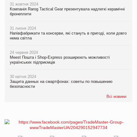
31 жовтня 2024
Компанія Rarog Tactical Gear презентувала надлегкі керамічні
бронеплити
31 липня 2024
Напівфабрикати та консерви, які стануть в пригоді, коли довго
нема світла
24 червня 2024
Meest Пошта і Shop-Express розширюють можливості
українських підприємців
30 квітня 2024
Защита данных на смартфонах: советы по повышению
безопасности
Всі новини