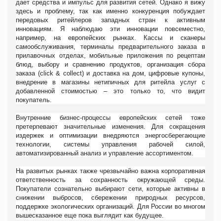
дает средства и импульс для развития сетей. Однако я вижу
здесь и проблему, так как именно конкуренция побуждает
передовых ритейлеров западных стран к активным
инновациям. Я наблюдаю эти инновации повсеместно,
например, на европейских рынках. Кассы и сканеры
самообслуживания, терминалы предварительного заказа в
прилавочных отделах, мобильные приложения по рецептам
блюд, выбору и сравнению продуктов, организация сбора
заказа (click
&
collect) и доставка на дом, цифровые купоны,
внедрение в магазины нетипичных для ритейла услуг с
добавленной стоимостью – это только то, что видит
покупатель.
Внутренние бизнес-процессы европейских сетей тоже
претерпевают значительные изменения. Для сокращения
издержек и оптимизации внедряются энергосберегающие
технологии, системы управления рабочей силой,
автоматизированный анализ и управление ассортиментом.
На развитых рынках также чрезвычайно важна корпоративная
ответственность за сохранность окружающей среды.
Покупатели сознательно выбирают сети, которые активны в
снижении выбросов, сбережении природных ресурсов,
поддержке экологических организаций. Для России во многом
вышесказанное еще пока выглядит как будущее.