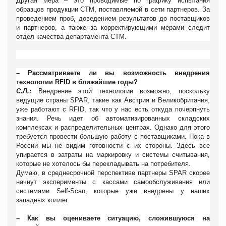
Другая мера – это проводимые по графику испытания
образцов продукции СТМ, поставляемой в сети партнеров. За
проведением проб, доведением результатов до поставщиков
и партнеров, а также за корректирующими мерами следит
отдел качества департамента СТМ.
– Рассматриваете ли вы возможность внедрения
технологии
RFID
в ближайшие годы?
С.Л.:
Внедрение этой технологии возможно, поскольку
ведущие страны
SPAR, такие как Австрия и Великобритания,
уже работают с
RFID, так что у нас есть откуда почерпнуть
знания. Речь идет об автоматизированных складских
комплексах и распределительных центрах. Однако для этого
требуется провести большую работу с поставщиками. Пока в
России мы не видим готовности с их стороны. Здесь все
упирается в затраты на маркировку и системы считывания,
которые не хотелось бы перекладывать на потребителя.
Думаю, в среднесрочной перспективе партнеры
SPAR
скорее
начнут эксперименты с кассами самообслуживания или
системами
Self-Scan, которые уже внедрены у наших
западных коллег.
– Как вы оцениваете ситуацию, сложившуюся на