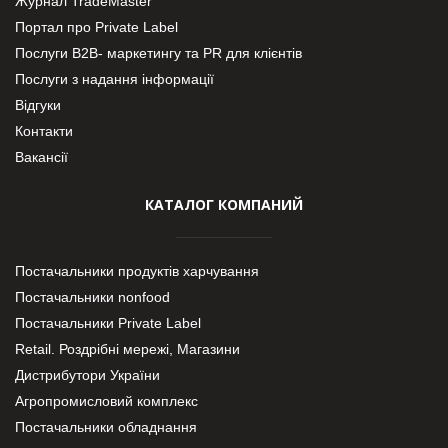
Журнал TradeMaster
Портал про Private Label
Послуги В2В- маркетингу та PR для клієнтів
Послуги з надання інформації
Відгуки
Контакти
Вакансії
КАТАЛОГ КОМПАНИЙ
Постачальники продуктів харчування
Постачальники nonfood
Постачальники Private Label
Retail. Роздрібні мережі, Магазини
Дистрибутори України
Агропромисловий комплекс
Постачальники обладнання