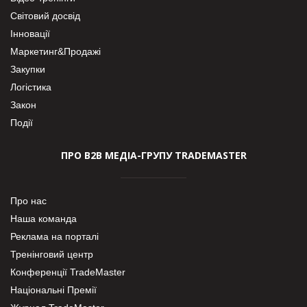
Світовий досвід
Інновації
Маркетинг&Продажі
Закупки
Логістика
Закон
Події
ПРО В2В МЕДІА-ГРУПУ TRADEMASTER
Про нас
Наша команда
Реклама на порталі
Тренінговий центр
Конференції TradeMaster
Національні Премії