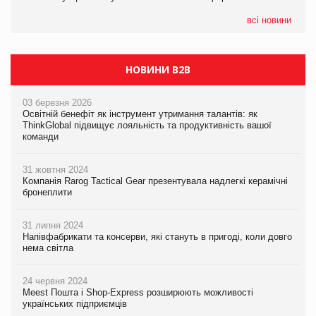
формату convenience store КОЛО: об’єднана компанія
налічуватиме 374 магазини
всі новини
НОВИНИ B2B
03 березня 2026
Освітній бенефіт як інструмент утримання талантів: як
ThinkGlobal підвищує лояльність та продуктивність вашої
команди
31 жовтня 2024
Компанія Rarog Tactical Gear презентувала надлегкі керамічні
бронеплити
31 липня 2024
Напівфабрикати та консерви, які стануть в пригоді, коли довго
нема світла
24 червня 2024
Meest Пошта і Shop-Express розширюють можливості
українських підприємців