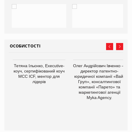
ОСОБИСТОСТІ
,
Тетяна Ільєнко, Executive-
Олег Андрійович Івченко —
ОВ
коуч, сертифікований коуч
директор патентно-
МСС ICF, ментор для
юридичної компанії «Вайз
лідерів
Груп», консалтингової
компанії «Парето» та
маркетингової агенції
Myka Agency.