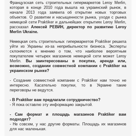
Французская сеть строительных гипермаркетов Leroy Merlin,
которая в конце 2010 года вышла на украинский рынок, в
начале 2013 года заявила об открытии новых торговых
объектов. О развитии и насыщенности рынка, уходе с рынка
немецкой сети Praktiker и дальнейших открытиях Leroy Merlin,
рассказал
Алексей РЕВИН, директор по развитию Leroy
Merlin Ukraine.
Немецкая сеть строительных гипермаркетов Praktiker решила
уйти из Украины из-за неприбыльности бизнеса. Эксперты
склоняются к мнению о том, что наиболее вероятным
покупателем четырех магазинов немецкой сети может Leroy
Merlin.
Вы
заинтересованы в покупке, аренде или,
возможно, создании совместной компании с Praktiker на
украинском рынке?
- Создание совместной компании с Praktiker нам точно не
интересно. Касательно покупки, то в Украине такие
переговоры не ведутся.
- В Praktiker вам предлагали сотрудничество?
- Я пока оставлю эту информацию закрытой.
- Сам формат и площадь магазинов Praktiker вам
подходят?
- Не совсем, у нас другие форматы. Площадь их магазинов
для нас маленькая.