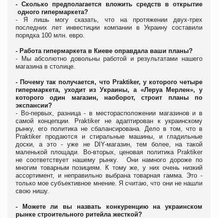
- Сколько предполагается вложить средств в открытие
одного гипермаркета?
- Я лишь могу сказать, что на протяжении двух-трех
последних лет инвестиции компании в Украину составили
порядка 100 млн. евро.
- Работа гипермаркета в Киеве оправдала ваши планы?
- Мы абсолютно довольны работой и результатами нашего
магазина в столице.
- Почему так получается, что Praktiker, у которого четыре
гипермаркета, уходит из Украины, а «Леруа Мерлен», у
которого один магазин, наоборот, строит планы по
экспансии?
- Во-первых, разница - в месторасположении магазинов и в
самой концепции. Praktiker не адаптирован к украинскому
рынку, его политика не сбалансирована. Дело в том, что в
Praktiker продаются и стиральные машины, и гладильные
доски, а это - уже не DIY-магазин, тем более, на такой
маленькой площади. Во-вторых, ценовая политика Praktiker
не соответствует нашему рынку. Они намного дороже по
многим товарным позициям. К тому же, у них очень низкий
ассортимент, и неправильно выбрана товарная гамма. Это -
только мое субъективное мнение. Я считаю, что они не нашли
свою нишу.
- Можете ли вы назвать конкуренцию на украинском
рынке строительного ритейла жесткой?