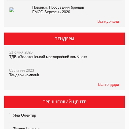
Новинки. Просування брендів
FMCG.Березень 2026
Всі журнали
ТЕНДЕРИ
21 січня 2026
ТДВ «Золотоніський маслоробний комбінат»
03 липня 2023
Тендери компанії
Всі тендери
ТРЕНІНГОВИЙ ЦЕНТР
Яна Олентир
Тетяна Ільєнко