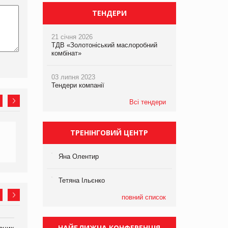
ТЕНДЕРИ
21 січня 2026
ТДВ «Золотоніський маслоробний
комбінат»
03 липня 2023
Тендери компанії
Всі тендери
ТРЕНІНГОВИЙ ЦЕНТР
Яна Олентир
Тетяна Ільєнко
повний список
НАЙБЛИЖЧА КОНФЕРЕНЦІЯ
сник
Олексій Логачов-Михайлов
Яна Сараніна, директор