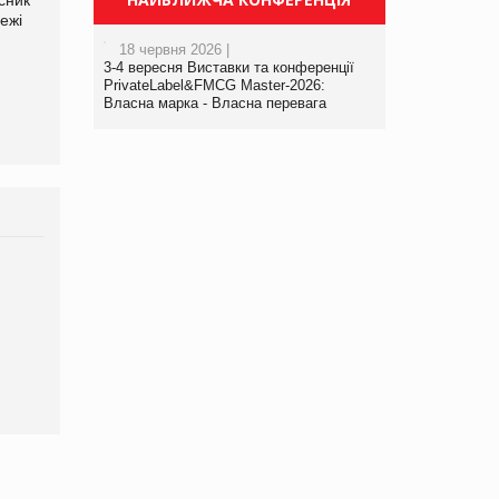
ежі
Файно маркет Директор
компанії «УкраМарин»
департаменту з
18 червня 2026 |
виробництва
3-4 вересня Виставки та конференції
PrivateLabel&FMCG Master-2026:
Власна марка - Власна перевага
Брагина Людмила
Просування компанії на
порталі оптової та
роздрібної торгівлі
www.trademaster.ua.
правила. Особливості.