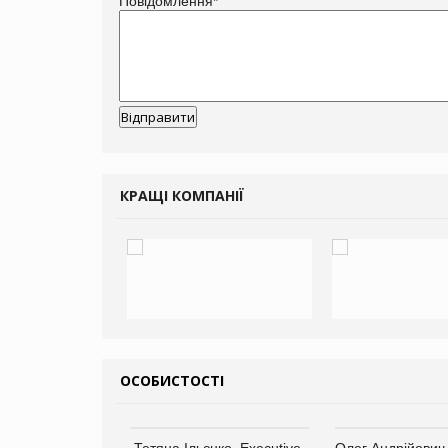
Повідомлення
*
КРАЩІ КОМПАНІЇ
ОСОБИСТОСТІ
Тетяна Ільєнко, Executive-
Олег Андрійович