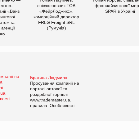
ентно-
співзасновник ТОВ
франчайзингової мер
нії «Вайз
«ФейрЛоджикс»,
SPAR в Україні
тингової
комерційний директор
ето» та
FRLG Freight SRL
 агенції
(Румунія)
cy.
Брагина Людмила
Просування компанії на
порталі оптової та
роздрібної торгівлі
www.trademaster.ua.
правила. Особливості.
Рекомендації