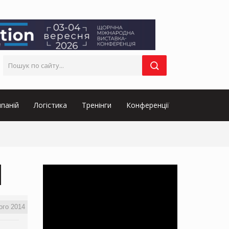
паній
Логістика
Тренінги
Конференції
ого 2014