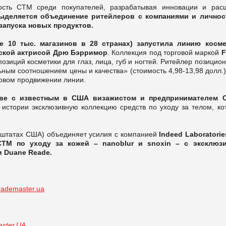
ость СТМ среди покупателей, разрабатывая инновации и рас
ыделяется объединение ритейлеров с компаниями и личнос
запуска новых продуктов.
е 10 тыс. магазинов в 28 странах) запустила линию косме
нской актрисой Дрю Бэрримор
. Коллекция под торговой маркой
F
позиций косметики для глаз, лица, губ и ногтей. Ритейлер позицио
ным соотношением цены и качества» (стоимость 4,98-13,98 долл.
говом продвижении линии.
стве с известным в США визажистом и предпринимателем 
 истории эксклюзивную коллекцию средств по уходу за телом, ко
х штатах США) объединяет усилия с компанией
Indeed Laboratorie
 СТМ по уходу за кожей –
nanoblur
и
snoxin
– с эксклюз
и
Duane Reade
.
rademaster.ua
ster.UA