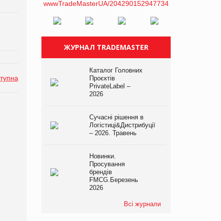
ЖУРНАЛ TRADEMASTER
Каталог Головних
тупна
Проєктів
PrivateLabel –
2026
Сучасні рішення в
Логістиці&Дистрибуції
– 2026. Травень
Новинки.
Просування
брендів
FMCG.Березень
2026
Всі журнали