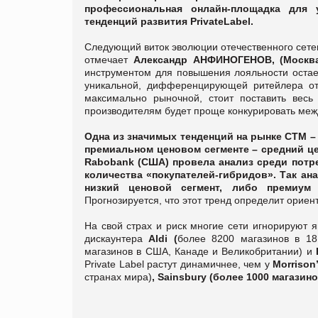
профессиональная онлайн-площадка для
тенденций развития
Private
Label
.
Следующий виток эволюции отечественного сетево
отмечает
Александр АНФИНОГЕНОВ, (Москва
инструментом для повышения лояльности остает
уникальной, дифференцирующей ритейлера от 
максимально рыночной, стоит поставить весь
производителям будет проще конкурировать меж
Одна из значимых тенденций на рынке СТМ –
премиальном ценовом сегменте – средний це
Rabobank (США) провела анализ среди пот
количества «покупателей-гибридов». Так а
низкий ценовой сегмент, либо премиу
Прогнозируется, что этот тренд определит ориент
На свой страх и риск многие сети игнорируют 
дискаунтера
Aldi (
более 8200 магазинов в 1
магазинов в США, Канаде и Великобритании) и
Private Label растут динамичнее, чем у
Morrison’
странах мира)
, Sainsbury (более 1000 магази