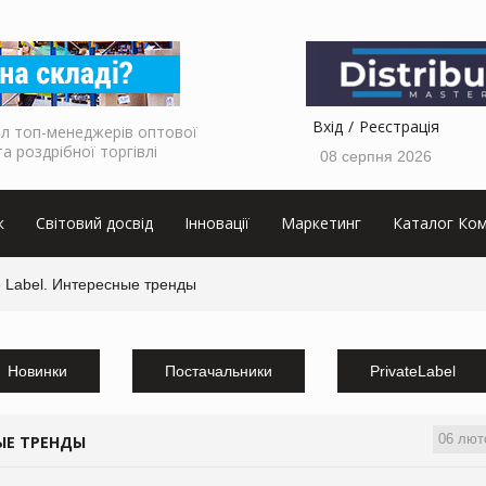
Вхід
Реєстрація
л топ-менеджерів оптової
та роздрібної торгівлі
08 серпня 2026
к
Світовий досвід
Інновації
Маркетинг
Каталог Ком
e Label. Интересные тренды
Новинки
Постачальники
PrivateLabel
06 лют
ЫЕ ТРЕНДЫ