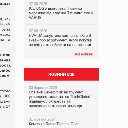
ровых
07.08.2026
ICE BOSS цього літа! Новинка
06.08.2026
07.08.2026
морозива від власної ТМ Varto вже у
Смачна новинка для хвостатих: у
Франція заборонила рекламні дзвінки
VARUS
VARUS з’явилися паучі Varto Paw
я, как
без згоди клієнтів
expert від власної ТМ Varto!
учшим
 быть
07.08.2026
марку
EVA.UA запустила кампанію «Хто б
05.08.2026
на, а
знав» про асортимент, якого покупці
Мережа супермаркетів VARUS купує
не очікують побачити на платформі
мережу магазинів формату
convenience store КОЛО: об’єднана
компанія налічуватиме 374 магазини
всі новини
м или
пания
роста
 либо
НОВИНИ B2B
сом.
03 березня 2026
ткого
Освітній бенефіт як інструмент
е 300
утримання талантів: як ThinkGlobal
одажи
підвищує лояльність та
продуктивність вашої команди
в в 14
31 жовтня 2024
Компанія Rarog Tactical Gear