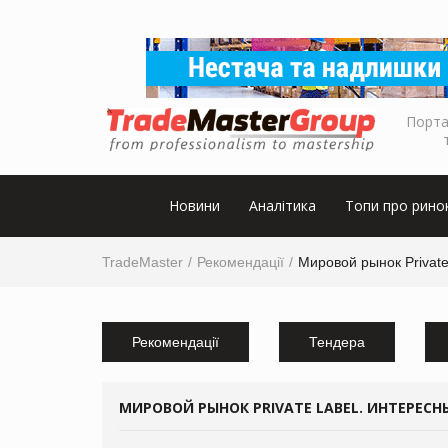
Порта
Новини
Аналітика
Топи про рино
TradeMaster
Рекомендації
Мировой рынок Privat
Рекомендації
Тендера
МИРОВОЙ РЫНОК PRIVATE LABEL. ИНТЕРЕСН