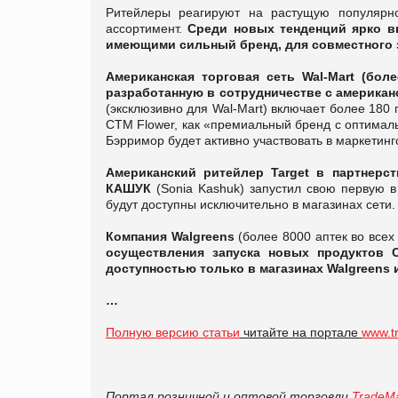
Ритейлеры реагируют на растущую популярн
ассортимент.
Среди новых тенденций ярко в
имеющими сильный бренд, для совместного 
Американская торговая сеть Wal-Mart (
боле
разработанную в сотрудничестве с америка
(эксклюзивно для Wal-Mart) включает более 180 
СТМ Flower, как «премиальный бренд с оптималь
Бэрримор будет активно участвовать в маркетин
Американский ритейлер Target в партнер
КАШУК
(Sonia Kashuk) запустил свою первую в
будут доступны исключительно в магазинах сети.
Компания Walgreens
(более 8000 аптек во все
осуществления запуска новых продуктов
доступностью только в магазинах
Walgreens
…
Полную версию статьи
читайте на портале
www.t
Портал розничной и оптовой торговли
TradeMa