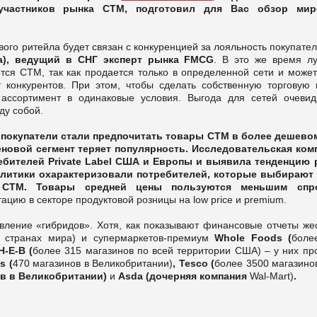
 участников рынка СТМ, подготовил для Вас обзор ми
го ритейла будет связан с конкуренцией за лояльность покупател
), ведущий в СНГ эксперт рынка FMCG
. В это же время л
ся СТМ, так как продается только в определенной сети и может
конкурентов. При этом, чтобы сделать собственную торговую 
 ассортимент в одинаковые условия. Выгода для сетей очевид
ду собой.
 покупатели стали предпочитать товары СТМ в более дешево
новой сегмент теряет популярность
. Исследовательская ком
ребителей
P
rivate
L
abel США и Европы и выявила тенденцию 
налитики охарактеризовали потребителей, которые выбирают
м СТМ. Товары средней цены пользуются меньшим спро
ацию в секторе продуктовой розницы на low price и premium.
явление «гибридов». Хотя, как показывают финансовые отчеты жес
8 странах мира) и супермаркетов-премиум
Whole Foods (
боле
H-E-B (
более 315 магазинов по всей территории США) – у них пр
s (
470 магазинов в Великобритании)
, Tesco (
более 3500 магазино
нов в Великобритании)
и
Asda (дочерняя компания
Wal-Mart)
.