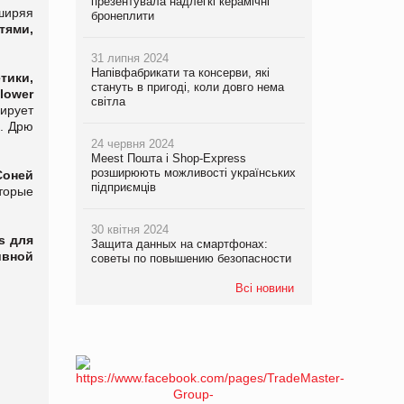
презентувала надлегкі керамічні
ширяя
бронеплити
тями,
31 липня 2024
Напівфабрикати та консерви, які
тики,
стануть в пригоді, коли довго нема
lower
світла
нирует
). Дрю
24 червня 2024
Meest Пошта і Shop-Express
розширюють можливості українських
Соней
підприємців
торые
30 квітня 2024
s
для
Защита данных на смартфонах:
ивной
советы по повышению безопасности
Всі новини