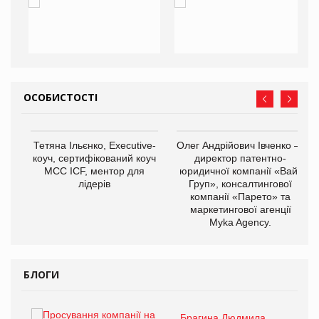
ОСОБИСТОСТІ
,
Тетяна Ільєнко, Executive-
Олег Андрійович Івченко —
ОВ
коуч, сертифікований коуч
директор патентно-
МСС ICF, ментор для
юридичної компанії «Вайз
лідерів
Груп», консалтингової
компанії «Парето» та
маркетингової агенції
Myka Agency.
БЛОГИ
Брагина Людмила