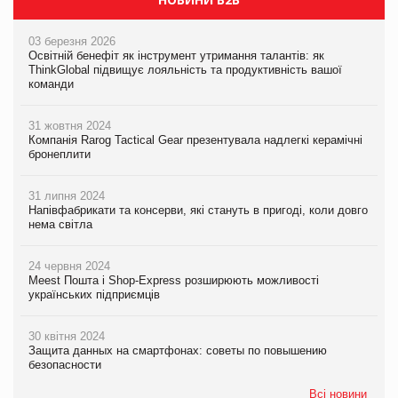
03 березня 2026
Освітній бенефіт як інструмент утримання талантів: як
ThinkGlobal підвищує лояльність та продуктивність вашої
команди
31 жовтня 2024
Компанія Rarog Tactical Gear презентувала надлегкі керамічні
бронеплити
31 липня 2024
Напівфабрикати та консерви, які стануть в пригоді, коли довго
нема світла
24 червня 2024
Meest Пошта і Shop-Express розширюють можливості
українських підприємців
30 квітня 2024
Защита данных на смартфонах: советы по повышению
безопасности
Всі новини