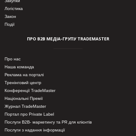
Закупки
Логістика
Закон
Події
ПРО В2В МЕДІА-ГРУПУ TRADEMASTER
Про нас
Наша команда
Реклама на порталі
Тренінговий центр
Конференції TradeMaster
Національні Премії
Журнал TradeMaster
Портал про Private Label
Послуги В2В- маркетингу та PR для клієнтів
Послуги з надання інформації