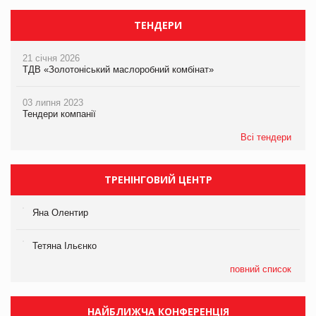
ТЕНДЕРИ
21 січня 2026
ТДВ «Золотоніський маслоробний комбінат»
03 липня 2023
Тендери компанії
Всі тендери
ТРЕНІНГОВИЙ ЦЕНТР
Яна Олентир
Тетяна Ільєнко
повний список
НАЙБЛИЖЧА КОНФЕРЕНЦІЯ