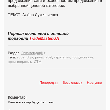
продвижения сети и особенностям продвижения в
выбранной ценовой категории.
ТЕКСТ: Алёна Лукьянченко
Портал розничной и оптовой
торговли
TradeMaster.UA
Раздел:
Рекомендації
>
Теги:
super diya
,
privat label
,
стратегии
,
продвижение
,
производитель
,
СТМ
Попередня
Весь список
Наступна
Коментарі
Ваш коментар буде першим.