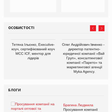
ОСОБИСТОСТІ
,
Тетяна Ільєнко, Executive-
Олег Андрійович Івченко —
ОВ
коуч, сертифікований коуч
директор патентно-
МСС ICF, ментор для
юридичної компанії «Вайз
лідерів
Груп», консалтингової
компанії «Парето» та
маркетингової агенції
Myka Agency.
БЛОГИ
Брагина Людмила
ї
Просування компанії