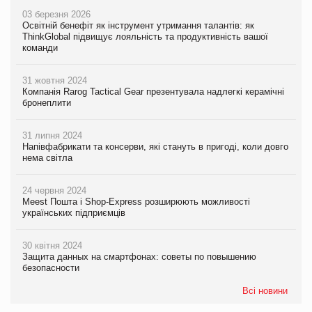
03 березня 2026
Освітній бенефіт як інструмент утримання талантів: як
ThinkGlobal підвищує лояльність та продуктивність вашої
команди
31 жовтня 2024
Компанія Rarog Tactical Gear презентувала надлегкі керамічні
бронеплити
31 липня 2024
Напівфабрикати та консерви, які стануть в пригоді, коли довго
нема світла
24 червня 2024
Meest Пошта і Shop-Express розширюють можливості
українських підприємців
30 квітня 2024
Защита данных на смартфонах: советы по повышению
безопасности
Всі новини