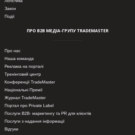
Логістика
Закон
Події
ПРО В2В МЕДІА-ГРУПУ TRADEMASTER
Про нас
Наша команда
Реклама на порталі
Тренінговий центр
Конференції TradeMaster
Національні Премії
Журнал TradeMaster
Портал про Private Label
Послуги В2В- маркетингу та PR для клієнтів
Послуги з надання інформації
Відгуки