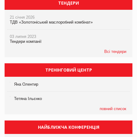
ТЕНДЕРИ
21 січня 2026
ТДВ «Золотоніський маслоробний комбінат»
03 липня 2023
Тендери компанії
Всі тендери
ТРЕНІНГОВИЙ ЦЕНТР
Яна Олентир
Тетяна Ільєнко
повний список
НАЙБЛИЖЧА КОНФЕРЕНЦІЯ