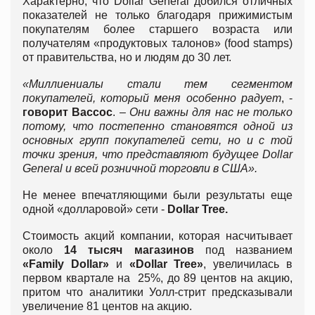
Характерно, что Dollar General добился отличных
показателей не только благодаря прижимистым
покупателям более старшего возраста или
получателям «продуктовых талонов» (food stamps)
от правительства, но и людям до 30 лет.
«Миллиениалы стали тем сегментом
покупателей, который меня особенно радует
, -
говорит Вассос
. –
Они важны для нас не только
потому, что постепенно становятся одной из
основных групп покупателей сети, но и с той
точки зрения, что представляют будущее Dollar
General и всей розничной торговли в США».
Не менее впечатляющими были результаты еще
одной «долларовой» сети -
Dollar Tree.
Стоимость акций компании, которая насчитывает
около
14 тысяч магазинов
под названием
«Family Dollar»
и
«Dollar Tree»
, увеличилась в
первом квартале на 25%, до 89 центов на акцию,
притом что аналитики Уолл-стрит предсказывали
увеличение 81 центов на акцию.