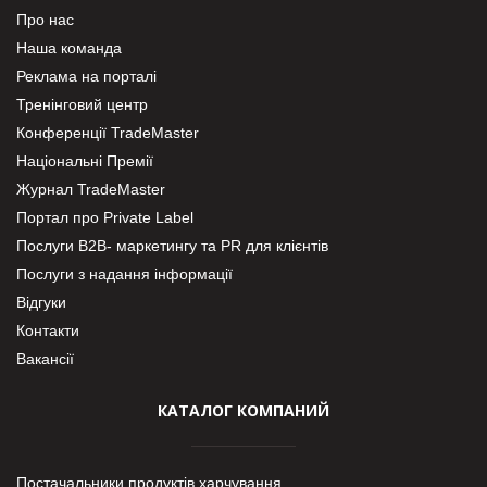
Про нас
Наша команда
Реклама на порталі
Тренінговий центр
Конференції TradeMaster
Національні Премії
Журнал TradeMaster
Портал про Private Label
Послуги В2В- маркетингу та PR для клієнтів
Послуги з надання інформації
Відгуки
Контакти
Вакансії
КАТАЛОГ КОМПАНИЙ
Постачальники продуктів харчування