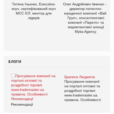
,
Тетяна Ільєнко, Executive-
Олег Андрійович Івченко —
ОВ
коуч, сертифікований коуч
директор патентно-
МСС ICF, ментор для
юридичної компанії «Вайз
лідерів
Груп», консалтингової
компанії «Парето» та
маркетингової агенції
Myka Agency.
БЛОГИ
Брагина Людмила
ї
Просування компанії
а
на порталі оптової та
роздрібної торгівлі
www.trademaster.ua.
і.
правила. Особливості.
Рекомендації
Ре