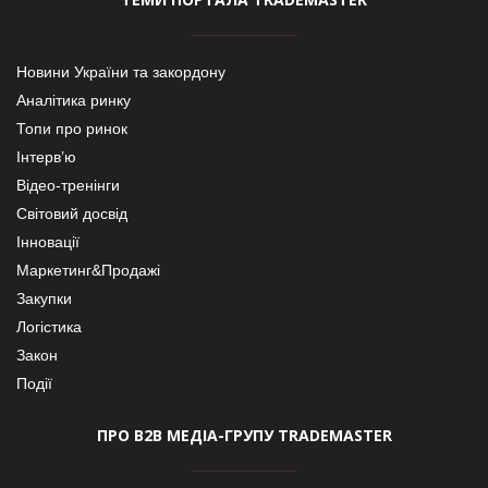
Новини України та закордону
Аналітика ринку
Топи про ринок
Інтерв’ю
Відео-тренінги
Світовий досвід
Інновації
Маркетинг&Продажі
Закупки
Логістика
Закон
Події
ПРО В2В МЕДІА-ГРУПУ TRADEMASTER