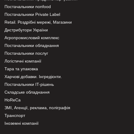
Постачальники nonfood
Постачальники Private Label
Retail. Роздрібні мережі, Магазини
Дистрибутори України
Агропромисловий комплекс
Постачальники обладнання
Постачальники послуг
Логістичні компанії
Тара та упаковка
Харчові добавки. Інгредієнти.
Постачальники IT-рішень
Складське обладнання
HoReCa
ЗМІ, Агенції, реклама, поліграфія
Транспорт
Іноземні компанії