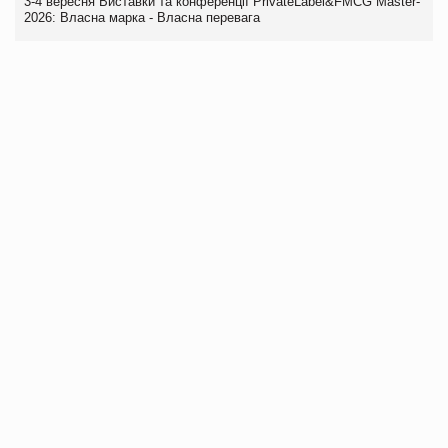
3-4 вересня Виставки та конференції PrivateLabel&FMCG Master-
2026: Власна марка - Власна перевага