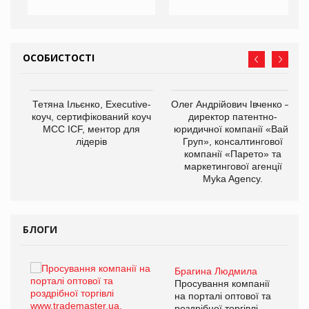
ОСОБИСТОСТІ
,
Тетяна Ільєнко, Executive-
Олег Андрійович Івченко —
ОВ
коуч, сертифікований коуч
директор патентно-
МСС ICF, ментор для
юридичної компанії «Вайз
лідерів
Груп», консалтингової
компанії «Парето» та
маркетингової агенції
Myka Agency.
БЛОГИ
Брагина Людмила
ї
Просування компанії
а
на порталі оптової та
роздрібної торгівлі