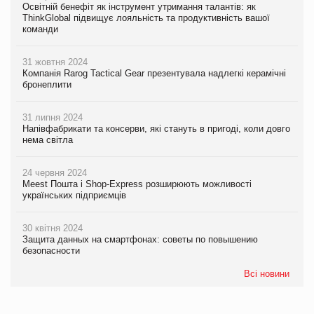
Освітній бенефіт як інструмент утримання талантів: як
ThinkGlobal підвищує лояльність та продуктивність вашої
команди
31 жовтня 2024
Компанія Rarog Tactical Gear презентувала надлегкі керамічні
бронеплити
31 липня 2024
Напівфабрикати та консерви, які стануть в пригоді, коли довго
нема світла
24 червня 2024
Meest Пошта і Shop-Express розширюють можливості
українських підприємців
30 квітня 2024
Защита данных на смартфонах: советы по повышению
безопасности
Всі новини