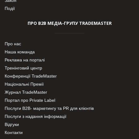
Закон
Події
ПРО В2В МЕДІА-ГРУПУ TRADEMASTER
Про нас
Наша команда
Реклама на порталі
Тренінговий центр
Конференції TradeMaster
Національні Премії
Журнал TradeMaster
Портал про Private Label
Послуги В2В- маркетингу та PR для клієнтів
Послуги з надання інформації
Відгуки
Контакти