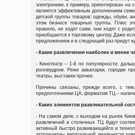
электроники, к примеру, ориентирован на 
является эффективным дополнением семей
детской группы товаров: одежды, обуви, а
этом бизнесе товарные группы. Плюс это
правило, не ходят сами, они ходят с роди
приобщаются к торговому центру. Даже если
предложением и в следующий раз придут куп
- Какие развлечения наиболее и менее 
- Кинотеатр – 1-й по популярности, дальш
роллердром. Реже аквапарки, городки пр
театры, выставки прочее.
Причины связаны, прежде всего, с тем,
предпочтениями ЦА, форматом ТЦ – наличие
- Каких элементов развлекательной со
- На самом деле, с выходом на рынок Киев
развлечений в столичных ТЦ будут соотве
активный быстро развивающийся и техноло
аттракционы виртуальной реальности нов