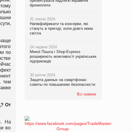
презентувала надлегкі керамічні
бронеплити
этому
олько
башни
31 липня 2024
сути,
Напівфабрикати та консерви, які
стануть в пригоді, коли довго нема
світла
 чаще
этого
24 червня 2024
Meest Пошта і Shop-Express
ми по
розширюють можливості українських
нстве
підприємців
ейчас
ффект
30 квітня 2024
онент
Защита данных на смартфонах:
, тем
советы по повышению безопасности
также
Всі новини
? От
ы. На
ки во