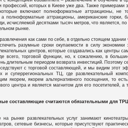
и профессий, которых в Киеве уже два. Также примерами 
 которые включают полноформатные аттракционы, не т
 а полноформатные аттракционы, американские горки, 
, исчисляемой десятками тысяч метров, что является, по 
ельном рынке.
 развлечения как сами по себе, в отдельно стоящем здании
спечить разумные сроки окупаемости в силу экономики 
лекательных центров, которые создавались как центры са
де всего, торговой функции, но, к сожалению, в больши
ень длительным периодом возврата инвестиций. Поэтому с
соседствуют с торговой составляющей, и мы видим этот э
х и суперрегиональных ТЦ, где развлекательный комп
им якорем, якорем альтернативного посещения, то есть
ого центра и является магнитом для его посетителей, а 
льные составляющие считаются обязательными для ТРЦ
е на рынке развлекательных услуг занимают кинотеатр
тров, сетевые бизнесы, которые присутствуют практичес