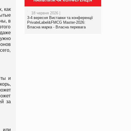
, как
18 червня 2026 |
рытые
3-4 вересня Виставки та конференції
ны, в
PrivateLabel&FMCG Master-2026:
этого
Власна марка - Власна перевага
 даже
нужно
ионов
сего,
оты и
корь,
может
может
ей за
и или