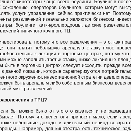
олняют кинотеатры чаще всего боулинги. Боулинг в посл
К сожалению, операторов боулингов, которые могут выст
ять услуги управления, сейчас практически нет. Поэтому
ненты развлечений изначально являются бизнесом инвес
еатры, боулинги, катки/роллердромы, детские развлекате
влечений типичного крупного ТЦ.
инвестировать, потому что все развлечения – это, как пра
де, они платят небольшую арендную ставку плюс проце
требовательны к локации в торговых центрах, потому что
ми можно заполнить третьи этажи, низко ликвидные площ
ы быть в торговых центрах, следует исходить, прежде всег
 в данной локации, которые характеризуются потребитель
ентного окружения, инвестиционной стратегии девелопера.
 должен быть арендным либо собственным бизнесом девело
льный микс развлечений.
 развлечения в ТРЦ?
 если бы можно было от этого отказаться и не размещать
 бывает. Потому что денег они приносят мало, если аре
о тоже небольшие доходы и длительный период возврата
аренды. Например, для кинотеатра есть техническое зад