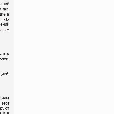
чений
м для
щие в
, как
чений
говым
аток/
узеи,
цией,
 виды
 этот
ируют
ы и в