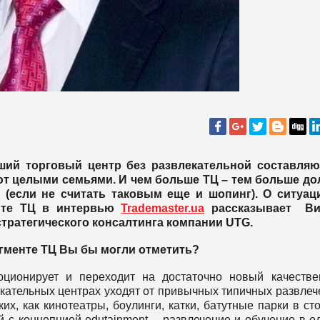
ший торговый центр без развлекательной составляю
ют целыми семьями. И чем больше ТЦ – тем больше до
(если не считать таковым еще и шопинг). О ситуац
енте ТЦ в интервью
Trademaster.ua
рассказывает Ви
тратегического консалтинга компании UTG.
егменте ТЦ Вы бы могли отметить?
юционирует и переходит на достаточно новый качеств
кательных центрах уходят от привычных типичных развлеч
х, как кинотеатры, боулинги, катки, батутные парки в ст
 с концепцией edutainment – развлечение и обучение в о