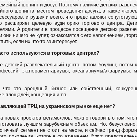
семейный шопинг и досуг. Поэтому наличие детских развле
ного шопинга, местом проведения досуга, а также якоре
ксессуаров, игрушек и всего, что представляют сопутствую
 расширяет целевую аудиторию торгового центра. Дети
телями. А родители в процессе посещения детских развле
 они ничего не купят, ознакомятся с его наполнением, тор
ить, если их что-то заинтересует.
часто используются в торговых центрах?
е детский развлекательный центр, потом боулинг, потом к
офессий, экспераментариумы, океанариумы/аквариумы, м
 что это арендный бизнес или собственный, конкурен
 площадей, концепция и т.п.
ставляющей ТРЦ на украинском рынке еще нет?
а новых проектов мегамоллов, можно говорить о том, что
тствовать лучшим зарубежным объектам. Но, безусловно,
гичный сегмент не стоит на месте, и сейчас тренд форм
ого поколения, которые со временем будут представлен