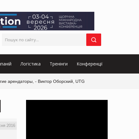
паній
Логістика
Тренінги
Конференції
гие арендаторы, - Виктор Оборский, UTG
сня 2016