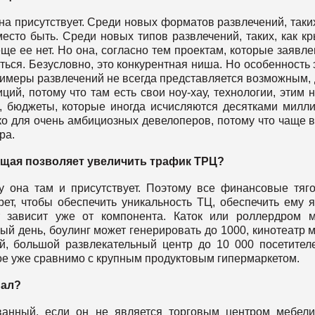
а присутствует. Среди новых форматов развлечений, таких
есто быть. Среди новых типов развлечений, таких, как к
ще ее нет. Но она, согласно тем проектам, которые заявле
ься. Безусловно, это конкурентная ниша. Но особенность 
римеры развлечений не всегда представляется возможным,
ий, потому что там есть свои ноу-хау, технологии, этим 
же, бюджеты, которые иногда исчисляются десятками милл
о для очень амбициозных девелоперов, потому что чаще в
ра.
ющая позволяет увеличить трафик ТРЦ?
у она там и присутствует. Поэтому все финансовые тяг
ет, чтобы обеспечить уникальность ТЦ, обеспечить ему я
т зависит уже от компонента. Каток или роллердром 
ый день, боулинг может генерировать до 1000, кинотеатр 
ей, большой развлекательный центр до 10 000 посетител
ое уже сравнимо с крупным продуктовым гипермаркетом.
нал?
ванный, если он не является торговым центром мебел