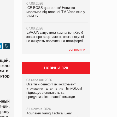
07.08.2026
ICE BOSS цього літа! Новинка
06.08.2026
07.08.2026
морозива від власної ТМ Varto вже у
Смачна новинка для хвостатих: у
Франція заборонила рекламні дзвінки
VARUS
VARUS з’явилися паучі Varto Paw
без згоди клієнтів
expert від власної ТМ Varto!
07.08.2026
EVA.UA запустила кампанію «Хто б
05.08.2026
знав» про асортимент, якого покупці
Мережа супермаркетів VARUS купує
не очікують побачити на платформі
мережу магазинів формату
convenience store КОЛО: об’єднана
компанія налічуватиме 374 магазини
всі новини
щей,
лжно
НОВИНИ B2B
ии и
ктор
03 березня 2026
Освітній бенефіт як інструмент
утримання талантів: як ThinkGlobal
підвищує лояльність та
продуктивність вашої команди
енный
ений,
31 жовтня 2024
орону
Компанія Rarog Tactical Gear
дном.