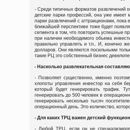
- Среди типичных форматов развлечений он
детские парки профессий, она уже имеет м
парки развлечений с аттракционами, пока е
ближайшей перспективе тоже будет появлят
сегмента в том, что повторить успешные п
при наличии необходимого объема инвестиц
правильно управлять и т.п.. И, конечно 
долларов. Они являются посильными тольк
такие РЦ это собственный бизнес девелопе
- Насколько развлекательная составля
- Позволяет существенно, именно поэтом
хлопоты управления инвестор на себя бер
который будет генерировать трафик. Ту
генерировать до 500 человек в операционн
генерировать несколько тысяч посетител
операционный день. Это количество, котор
- Для каких ТРЦ важен детский функцио
- Любой ТРЦ, если он не специализиро