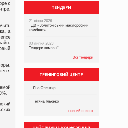
фре с
ТЕНДЕРИ
нтре,
21 січня 2026
учить
ТДВ «Золотоніський маслоробний
комбінат»
ка, а
ience
лайн-
03 липня 2023
Тендери компанії
говый
Всі тендери
торы,
яется
ТРЕНІНГОВИЙ ЦЕНТР
аемой
Яна Олентир
0%.
Тетяна Ільєнко
некий
ьских
повний список
НАЙБЛИЖЧА КОНФЕРЕНЦІЯ