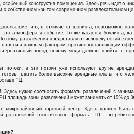
 особенный конструктив помещения. Здесь речь идет о ци
м о собственном крытом современном развлекательном це
овольствие, что, в отличие от шопинга, невозможно пол
 это атмосфера и событие. То же касается боулинга, кат
оэтому, развлечения предоставляют человеку некий exper
ут являться важным фактором, противопоставляющим офф
альтернативный повод, почему люди должны прийти в тор
т потоки, а эти потоки уже используют другие аренда
 готовы платить более высокие арендные платы, что явл
оставе ТЦ.
й. Здесь нужно соотносить форматы развлечений с заним
Ц площадь зоны развлечений может занимать от 15% до 3
 в микрорайонный торговый центр. Здесь должен быть 
ей развлечений относительно формата ТЦ, потребител
енция?