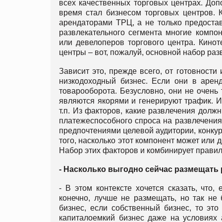
всех качественных торговых центрах. Доп
время стал бизнесом торговых центров. 
арендаторами ТРЦ, а не только предоставл
развлекательного сегмента многие компо
или девелоперов торгового центра. Кинот
центры – вот, пожалуй, основной набор раз
Зависит это, прежде всего, от готовности 
низкодоходный бизнес. Если они в арен
товарооборота. Безусловно, они не очень 
являются якорями и генерируют трафик. И
т.п. Из факторов, какие развлечения должн
платежеспособного спроса на развлечения
предпочтениями целевой аудитории, конкур
того, насколько этот компонент может или
Набор этих факторов и комбинирует прави
- Насколько выгодно сейчас размещать
- В этом контексте хочется сказать, что,
конечно, лучше не размещать, но так не
бизнес, если собственный бизнес, то эт
капиталоемкий бизнес даже на условиях 