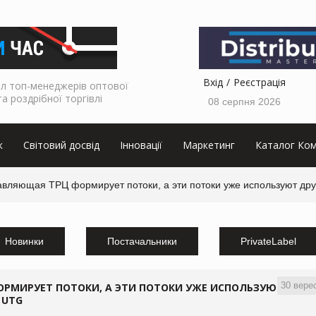
Вхід
Реєстрація
л топ-менеджерів оптової
та роздрібної торгівлі
08 серпня 2026
к
Світовий досвід
Інновації
Маркетинг
Каталог Ком
авляющая ТРЦ формирует потоки, а эти потоки уже используют дру
Новинки
Постачальники
PrivateLabel
30 вере
РМИРУЕТ ПОТОКИ, А ЭТИ ПОТОКИ УЖЕ ИСПОЛЬЗУЮТ
 UTG