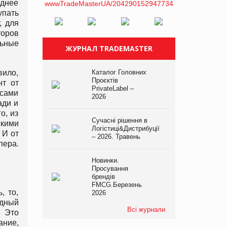
еднее
упать
, для
торов
льные
ЖУРНАЛ TRADEMASTER
вило,
Каталог Головних
Проєктів
нт от
PrivateLabel –
 сами
2026
ади и
о, из
Сучасні рішення в
скими
Логістиці&Дистрибуції
 И от
– 2026. Травень
пера.
Новинки.
Просування
брендів
FMCG.Березень
, то,
2026
ндный
Всі журнали
. Это
ание,