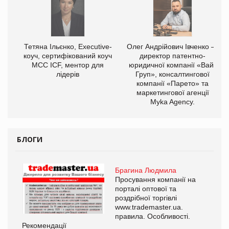
,
Тетяна Ільєнко, Executive-
Олег Андрійович Івченко —
ОВ
коуч, сертифікований коуч
директор патентно-
МСС ICF, ментор для
юридичної компанії «Вайз
лідерів
Груп», консалтингової
компанії «Парето» та
маркетингової агенції
Myka Agency.
БЛОГИ
Брагина Людмила
Просування компанії на
порталі оптової та
роздрібної торгівлі
www.trademaster.ua.
правила. Особливості.
Рекомендації
Ре