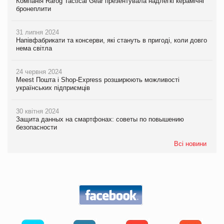
Компанія Rarog Tactical Gear презентувала надлегкі керамічні
бронеплити
31 липня 2024
Напівфабрикати та консерви, які стануть в пригоді, коли довго
нема світла
24 червня 2024
Meest Пошта і Shop-Express розширюють можливості
українських підприємців
30 квітня 2024
Защита данных на смартфонах: советы по повышению
безопасности
Всі новини