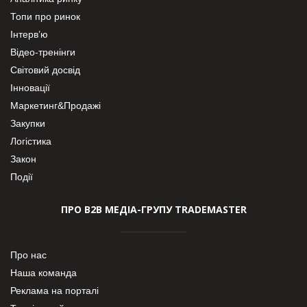
Топи про ринок
Інтерв’ю
Відео-тренінги
Світовий досвід
Інновації
Маркетинг&Продажі
Закупки
Логістика
Закон
Події
ПРО В2В МЕДІА-ГРУПУ TRADEMASTER
Про нас
Наша команда
Реклама на порталі