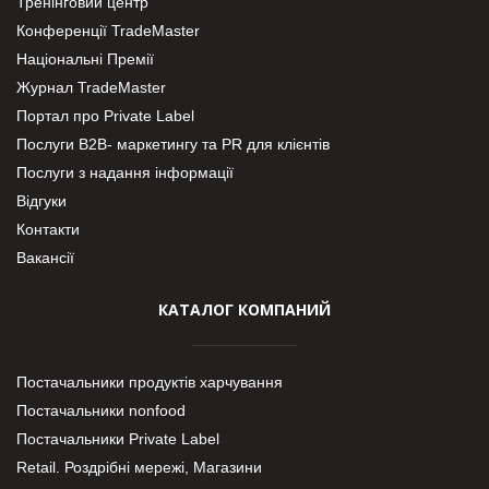
Тренінговий центр
Конференції TradeMaster
Національні Премії
Журнал TradeMaster
Портал про Private Label
Послуги В2В- маркетингу та PR для клієнтів
Послуги з надання інформації
Відгуки
Контакти
Вакансії
КАТАЛОГ КОМПАНИЙ
Постачальники продуктів харчування
Постачальники nonfood
Постачальники Private Label
Retail. Роздрібні мережі, Магазини