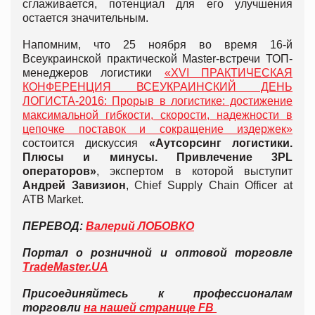
сглаживается, потенциал для его улучшения
остается значительным.
Напомним, что 25 ноября во время 16-й
Всеукраинской практической Master-встречи ТОП-
менеджеров логистики
«XVI ПРАКТИЧЕСКАЯ
КОНФЕРЕНЦИЯ ВСЕУКРАИНСКИЙ ДЕНЬ
ЛОГИСТА-2016: Прорыв в логистике: достижение
максимальной гибкости, скорости, надежности в
цепочке поставок и сокращение издержек»
состоится дискуссия
«Аутсорсинг логистики.
Плюсы и минусы. Привлечение 3PL
операторов»
, экспертом в которой выступит
Андрей Завизион
, Chief Supply Chain Officer at
ATB Market.
ПЕРЕВОД:
Валерий ЛОБОВКО
Портал о розничной и оптовой торговле
TradeMaster.UA
Присоединяйтесь к профессионалам
торговли
на нашей странице FB