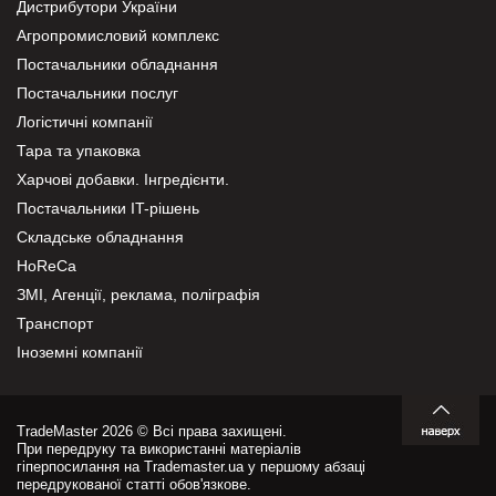
Дистрибутори України
Агропромисловий комплекс
Постачальники обладнання
Постачальники послуг
Логістичні компанії
Тара та упаковка
Харчові добавки. Інгредієнти.
Постачальники IT-рішень
Складське обладнання
HoReCa
ЗМІ, Агенції, реклама, поліграфія
Транспорт
Іноземні компанії
TradeMaster 2026 © Всі права захищені.
При передруку та використанні матеріалів
гіперпосилання на Trademaster.ua у першому абзаці
передрукованої статті обов'язкове.